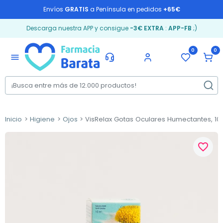
Envíos
GRATIS
a Península en pedidos
+65€
Descarga nuestra APP y consigue
-3€ EXTRA
:
APP-FB
;)
0
0
menu
Inicio
Higiene
Ojos
VisRelax Gotas Oculares Humectantes, 10
favorite_border