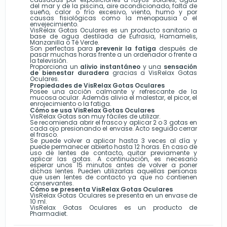
del mar y de la piscina, aire acondicionado, falta de
sueño, calor o frío excesivo, viento, humo y por
causas fisiológicas como la menopausia o el
envejecimiento.
VisRelax Gotas Oculares es un producto sanitario a
base de agua destilada de Eufrasia, Hamamelis,
Manzanilla o Té Verde.
Son perfectas para
prevenir la fatiga
después de
pasar muchas horas frente a un ordenador o frente a
la televisión.
Proporciona un
alivio instantáneo
y una
sensación
de bienestar duradera
gracias a VisRelax Gotas
Oculares.
Propiedades de VisRelax Gotas Oculares
Posee una acción calmante y refrescante de la
mucosa ocular. Además alivia el malestar, el picor, el
enrojecimiento o la fatiga.
Cómo se usa VisRelax Gotas Oculares
VisRelax Gotas son muy fáciles de utilizar.
Se recomienda abrir el frasco y aplicar 2 o 3 gotas en
cada ojo presionando el envase. Acto seguido cerrar
el frasco.
Se puede volver a aplicar hasta 3 veces al día y
puede permanecer abierto hasta 12 horas. En caso de
uso de lentes de contacto, quitar previamente y
aplicar las gotas. A continuación, es necesario
esperar unos 15 minutos antes de volver a poner
dichas lentes. Pueden utilizarlas aquellas personas
que usen lentes de contacto ya que no contienen
conservantes.
Cómo se presenta VisRelax Gotas Oculares
VisRelax Gotas Oculares se presenta en un envase de
10 ml.
VisRelax Gotas Oculares es un producto de
Pharmadiet.