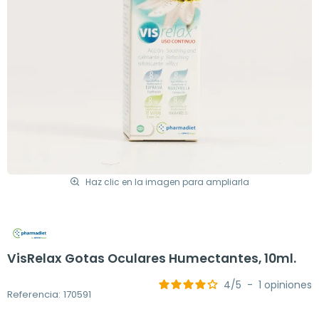
Haz clic en la imagen para ampliarla
VisRelax Gotas Oculares Humectantes, 10ml.
4
/
5
-
1
opiniones
Referencia: 170591