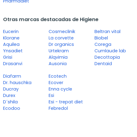
Pharmadiet
Otras marcas destacadas de Higiene
Eucerin
Cosmeclinik
Beltran vital
Klorane
La corvette
Biobel
Aquilea
Dr organics
Corega
Ynsadiet
Urtekram
Cumlaude lab
Grisi
Alqvimia
Decottopia
Drasanvi
Ausonia
Dentaid
Diafarm
Ecotech
Dr. hauschka
Ecover
Ducray
Enna cycle
Durex
Esi
D´shila
Esi - trepat diet
Ecodoo
Febredol