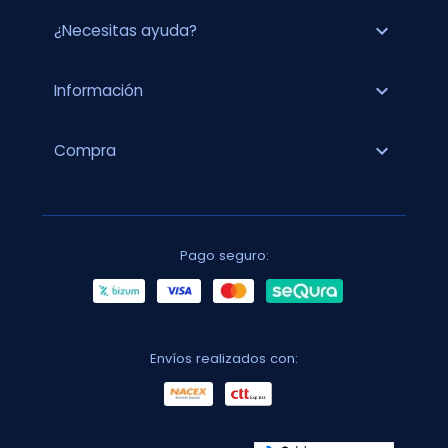
expand_more
¿Necesitas ayuda?
expand_more
Información
expand_more
Compra
Pago seguro:
Envíos realizados con: