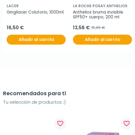
LACER
LA ROCHE POSAY ANTHELIOS
Gingilacer Colutorio, 1000ml.
Anthelios bruma invisible 
SPF50+ cuerpo, 200 ml
16,50 €
13,56 €
15,95 €
Añadir al carrito
Añadir al carrito
Recomendados para ti
Tu selección de productos ;)
favorite_border
favorite_border