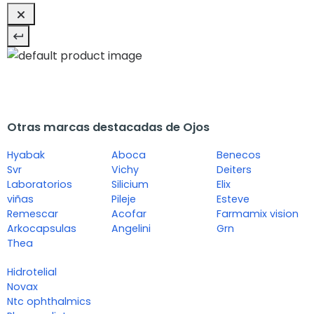
Otras marcas destacadas de Ojos
Hyabak
Aboca
Benecos
Svr
Vichy
Deiters
Laboratorios
Silicium
Elix
viñas
Pileje
Esteve
Remescar
Acofar
Farmamix vision
Arkocapsulas
Angelini
Grn
Thea
Hidrotelial
Novax
Ntc ophthalmics