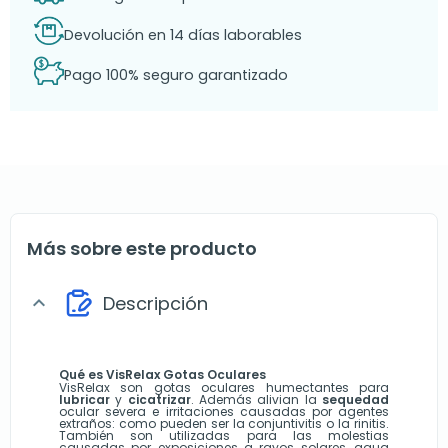
Devolución en 14 días laborables
Pago 100% seguro garantizado
Más sobre este producto
Descripción
expand_more
Qué es VisRelax Gotas Oculares
VisRelax son gotas oculares humectantes para
lubricar
y
cicatrizar
. Además alivian la
sequedad
ocular severa e irritaciones causadas por agentes
extraños: como pueden ser la conjuntivitis o la rinitis.
También son utilizadas para las molestias
causadas por exposiciones a rayos solares, agua