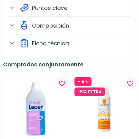
Puntos clave
expand_more
Composición
expand_more
Ficha técnica
expand_more
Comprados conjuntamente
-15%
favorite_border
favorite_border
-5% EXTRA