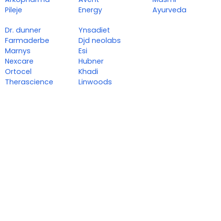
Pileje
Energy
Ayurveda
Dr. dunner
Ynsadiet
Farmaderbe
Djd neolabs
Marnys
Esi
Nexcare
Hubner
Ortocel
Khadi
Therascience
Linwoods