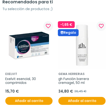
Recomendados para ti
Tu selección de productos ;)
-1,65 €
favorite_border
favorite_border
Regalo
EXELVIT
GEMA HERRERIAS
Exelvit esencial, 30 
gh Función barrera 
comprimidos
cremagel, 50 ml
15,70 €
34,80 €
36,45 €
Añadir al carrito
Añadir al carrito