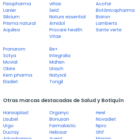
Fisiopharma
viñas
Acofar
Lanier
Seid
Botánicapharma
Silicium
Nature essential
Boiron
Prisma natural
Arnidol
Lamberts
Aquilea
Procare health
Sante verte
Vitae
Pranarom
Be+
Sotya
Integralia
Movial
Mahen
Obire
Uriach
Kern pharma
Natysal
Eladiet
Tongil
Otras marcas destacadas de Salud y Botiquín
Hansaplast
Organyc
Heel
Lisubel
Bonusan
Novadiet
Urgo
Farmalastic
Npro
Ducray
Heliosar
Ghf
Arkopharma
Avent
Masmi