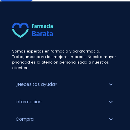
Somos expertos en farmacia y parafarmacia.
Trabajamos para las mejores marcas. Nuestra mayor
prioridad es la atención personalizada a nuestros
clientes.
expand_more
¿Necesitas ayuda?
expand_more
Información
expand_more
Compra