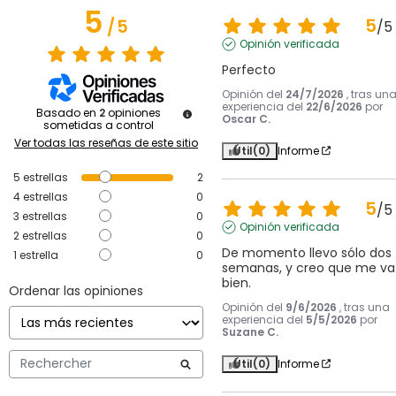
5
5
/
5
/
5
Opinión verificada
Perfecto
Opinión del
24/7/2026
, tras un
experiencia del
22/6/2026
por
Basado en
2
opiniones
Oscar C.
sometidas a control
Ver todas las reseñas de este sitio
Útil
(0)
Informe
5
estrellas
2
4
estrellas
0
5
/
5
3
estrellas
0
Opinión verificada
2
estrellas
0
De momento llevo sólo dos 
1
estrella
0
semanas, y creo que me va 
bien.
Ordenar las opiniones
Opinión del
9/6/2026
, tras una
experiencia del
5/5/2026
por
Suzane C.
Útil
(0)
Informe