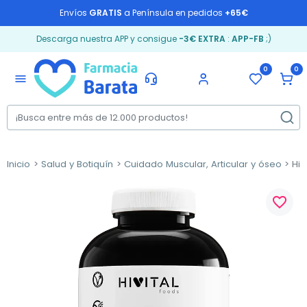
Envíos
GRATIS
a Península en pedidos
+65€
Descarga nuestra APP y consigue
-3€ EXTRA
:
APP-FB
;)
0
0
menu
Inicio
Salud y Botiquín
Cuidado Muscular, Articular y óseo
Hiv
favorite_border