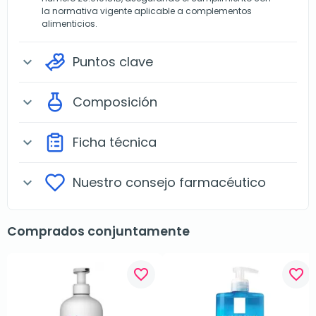
la normativa vigente aplicable a complementos
alimenticios.
Puntos clave
expand_more
Composición
expand_more
Ficha técnica
expand_more
Nuestro consejo farmacéutico
expand_more
Comprados conjuntamente
favorite_border
favorite_border