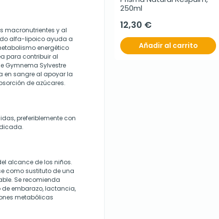
250ml
12,30 €
s macronutrientes y al
ido alfa-lipoico ayuda a
Añadir al carrito
 metabolismo energético
a para contribuir al
 de Gymnema Sylvestre
sa en sangre al apoyar la
absorción de azúcares.
das, preferiblemente con
ndicada.
el alcance de los niños.
se como sustituto de una
dable. Se recomienda
o de embarazo, lactancia,
iones metabólicas