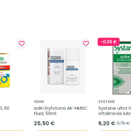
-0,55 €
favorite_border
favorite_border
ISDIN
SYSTANE
, 60 
Isdin Eryfotona AK-NMSC 
Systane ultra 
Fluid, 50ml.
oftálmicas lubr
10ml
25,50 €
9,20 €
9,75 €