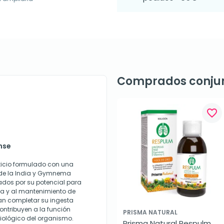
Comprados conju
favorite_border
nse
ticio formulado con una
o de la India y Gymnema
nados por su potencial para
sa y al mantenimiento de
an completar su ingesta
contribuyen a la función
PRISMA NATURAL
isiológico del organismo.
Prisma Natural Respulm, 