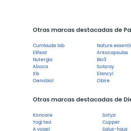
Otras marcas destacadas de Pas
Cumlaude lab
Nature essenti
Elifexir
Arkocapsulas
Nutergia
Bio3
Aboca
Solaray
Xls
Elancyl
Oenobiol
Obire
Otras marcas destacadas de Diet
Koncare
Sotya
Yogi tea
Cupper
A vogel
Salus-haus