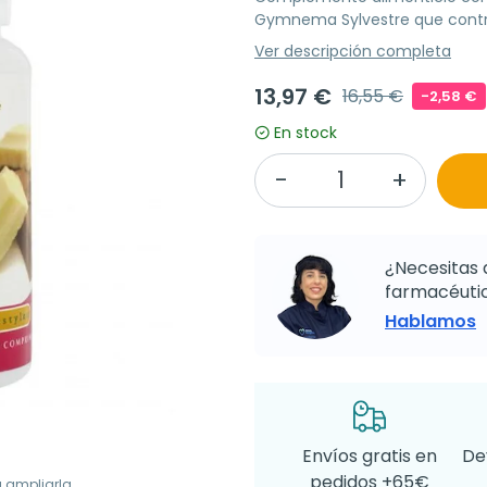
Gymnema Sylvestre que contri
Ver descripción completa
13,97 €
16,55 €
-2,58 €
En stock
¿Necesitas 
farmacéutic
Hablamos
Envíos gratis en
De
pedidos +65€
a ampliarla