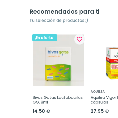
Recomendados para ti
Tu selección de productos ;)
¡En oferta!
favorite_border
AQUILEA
Bivos Gotas Lactobacillus 
Aquilea Vigor Él
GG, 8ml
cápsulas
14,50 €
27,95 €