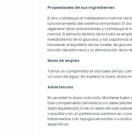
Propiedades de sus ingredientes
El zinc contribuye al metabolismo normal de lo
funcionamiento del sistema inmunitario. El ác
regenerar otros antioxidantes y contribuye al
normal. El extracto de Kino de la India se emple
metabolismo de la glucosa, y las saponinas
favorecen el equilibrio de los niveles de gluco
función del páncreas y la disminución de la 
Modo de empleo
Tomar un comprimido al día fuera de las comi
un vaso de agua. No superar la dosis diaria i
Advertencias
No exceder la dosis indicada. Mantener fuera d
Este complemento alimenticio no debe utilizar
dieta equilibrada ni de un estilo de vida salu
consultar con un profesional sanitario en cas
tratamientos con hipoglucemiantes o condic
específicas.