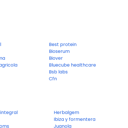
l
Best protein
Bioserum
ma
Biover
agricola
Bluecube healthcare
Bsb labs
Cfn
 integral
Herbalgem
Ibiza y formentera
roms
Juanola