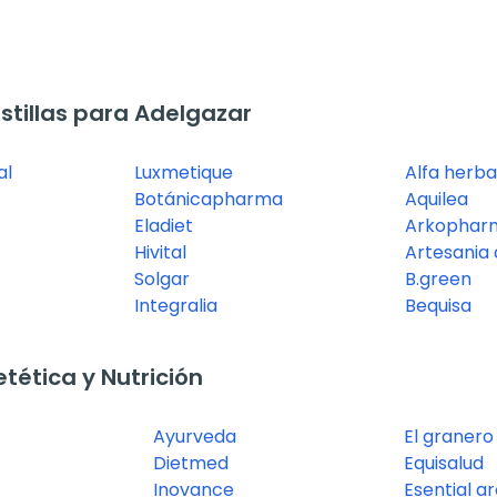
tillas para Adelgazar
al
Luxmetique
Alfa herba
Botánicapharma
Aquilea
Eladiet
Arkophar
Hivital
Artesania 
Solgar
B.green
Integralia
Bequisa
ética y Nutrición
Ayurveda
El granero
Dietmed
Equisalud
Inovance
Esential a