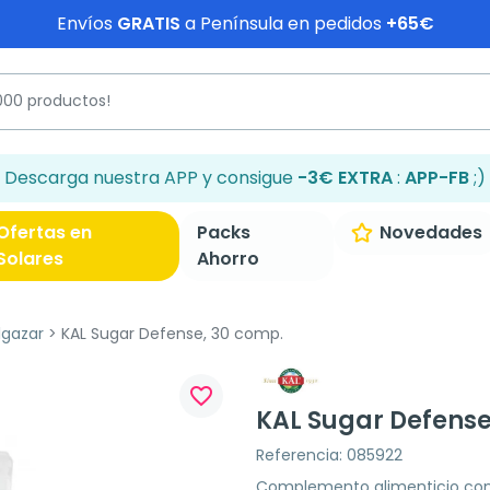
Envíos
GRATIS
a Península en pedidos
+65€
Descarga nuestra APP y consigue
-3€ EXTRA
:
APP-FB
;)
Ofertas en
Packs
Novedades
Solares
Ahorro
lgazar
KAL Sugar Defense, 30 comp.
favorite_border
KAL Sugar Defense
Referencia: 085922
Complemento alimenticio con zi