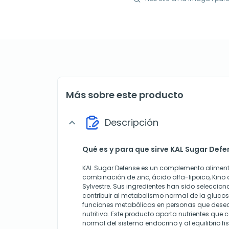
Más sobre este producto
Descripción
expand_more
Qué es y para que sirve KAL Sugar Defe
KAL Sugar Defense es un complemento alimen
combinación de zinc, ácido alfa-lipoico, Kin
Sylvestre. Sus ingredientes han sido seleccio
contribuir al metabolismo normal de la gluco
funciones metabólicas en personas que dese
nutritiva. Este producto aporta nutrientes que 
normal del sistema endocrino y al equilibrio f