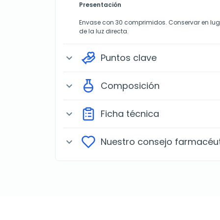
Presentación
Envase con 30 comprimidos. Conservar en luga
de la luz directa.
Puntos clave
expand_more
Composición
expand_more
Ficha técnica
expand_more
Nuestro consejo farmacéu
expand_more