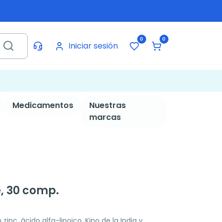
0
0
Iniciar sesión
Medicamentos
Nuestras
marcas
, 30 comp.
nc, ácido alfa-lipoico, Kino de la India y