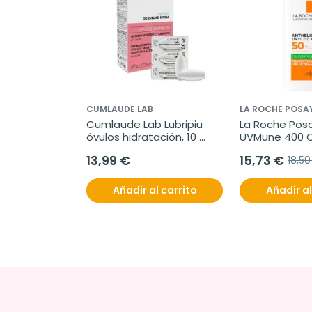
CUMLAUDE LAB
LA ROCHE POSA
Cumlaude Lab Lubripiu 
La Roche Posa
óvulos hidratación, 10 
UVMune 400 Oi
óvulos vaginales
Fluido Invisibl
13,99 €
15,73 €
18,50
ml
Añadir al carrito
Añadir al