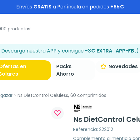
Envíos
GRATIS
a Península en pedidos
+65€
Descarga nuestra APP y consigue
-3€ EXTRA
:
APP-FB
;)
Ofertas en
Packs
Novedades
Solares
Ahorro
lgazar
Ns DietControl Celuless, 60 comprimidos
favorite_border
Ns DietControl Ce
Referencia: 222012
Complemento alimenticio con 