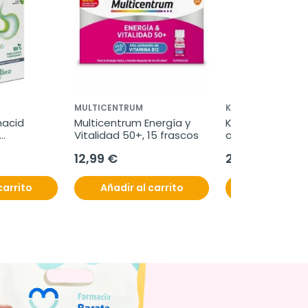
MULTICENTRUM
KONCARE
acid 
Multicentrum Energía y 
Koncare Metabok
Vitalidad 50+, 15 frascos
cápsulas
estivas, 
12,99 €
27,50 €
s
carrito
Añadir al carrito
Añadir al c