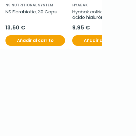
NS NUTRITIONAL SYSTEM
HYABAK
NS Florabiotic, 30 Caps.
Hyabak colirio ojo seco 
ácido hialurónico, 10 ml
13,50 €
9,95 €
Añadir al carrito
Añadir al carrito