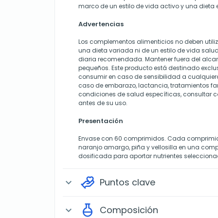
marco de un estilo de vida activo y una dieta 
Advertencias
Los complementos alimenticios no deben utili
una dieta variada ni de un estilo de vida salu
diaria recomendada. Mantener fuera del alca
pequeños. Este producto está destinado exclu
consumir en caso de sensibilidad a cualquier
caso de embarazo, lactancia, tratamientos f
condiciones de salud específicas, consultar c
antes de su uso.
Presentación
Envase con 60 comprimidos. Cada comprimid
naranjo amargo, piña y vellosilla en una co
dosificada para aportar nutrientes selecciona
Puntos clave
expand_more
Composición
expand_more