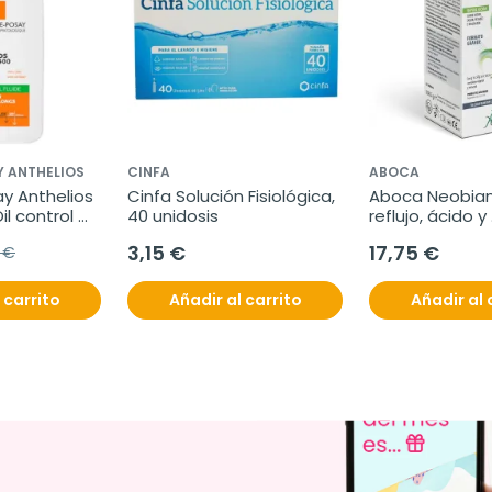
Y ANTHELIOS
CINFA
ABOCA
y Anthelios 
Cinfa Solución Fisiológica, 
Aboca Neobian
l control 
40 unidosis
reflujo, ácido y 
e SPF50+, 50 
dificultades dig
3,15 €
17,75 €
 €
70 comprimido
 carrito
Añadir al carrito
Añadir al 