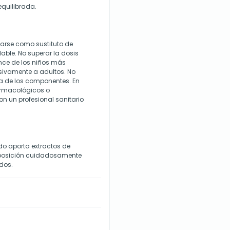
equilibrada.
zarse como sustituto de
dable. No superar la dosis
nce de los niños más
sivamente a adultos. No
a de los componentes. En
armacológicos o
on un profesional sanitario
o aporta extractos de
mposición cuidadosamente
dos.