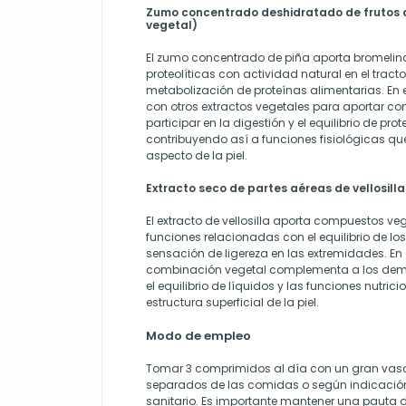
Zumo concentrado deshidratado de frutos d
vegetal)
El zumo concentrado de piña aporta bromelin
proteolíticas con actividad natural en el tracto
metabolización de proteínas alimentarias. En 
con otros extractos vegetales para aportar 
participar en la digestión y el equilibrio de prot
contribuyendo así a funciones fisiológicas que
aspecto de la piel.
Extracto seco de partes aéreas de vellosill
El extracto de vellosilla aporta compuestos ve
funciones relacionadas con el equilibrio de los
sensación de ligereza en las extremidades. En 
combinación vegetal complementa a los dem
el equilibrio de líquidos y las funciones nutric
estructura superficial de la piel.
Modo de empleo
Tomar 3 comprimidos al día con un gran vaso
separados de las comidas o según indicación
sanitario. Es importante mantener una pauta d