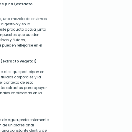
e piña (extracto
a, una mezcla de enzimas
 digestivo y en la
este producto actúa junto
compuestos que pueden
eínas y fluidos,
 pueden reflejarse en el
a (extracto vegetal)
getales que participan en
 fluidos corporales y la
el contexto de esta
ás extractos para apoyar
ionales implicadas en la
 de agua, preferentemente
 de un profesional
iaria constante dentro del