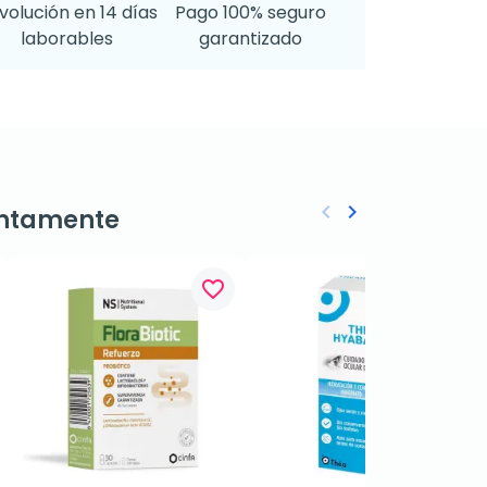
volución en 14 días
Pago 100% seguro
laborables
garantizado
keyboard_arrow_left
keyboard_arrow_right
ntamente
Anterior
Siguiente
favorite_border
favorite_border