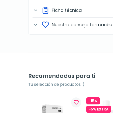
Ficha técnica
expand_more
Nuestro consejo farmacéu
expand_more
Recomendados para ti
Tu selección de productos ;)
-15%
favorite_border
-5% EXTRA