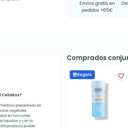
Envíos gratis en
De
pedidos +65€
Comprados conju
Regalo
favorite_border
l Celuless?
imenticio presentado en
ctos vegetales
ados en funciones
e líquidos y con la
 Este producto puede