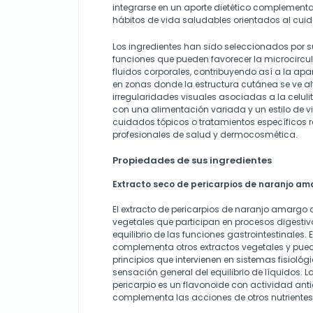
integrarse en un aporte dietético complementar
hábitos de vida saludables orientados al cui
Los ingredientes han sido seleccionados por s
funciones que pueden favorecer la microcirculac
fluidos corporales, contribuyendo así a la apar
en zonas donde la estructura cutánea se ve al
irregularidades visuales asociadas a la celuliti
con una alimentación variada y un estilo de vi
cuidados tópicos o tratamientos específico
profesionales de salud y dermocosmética.
Propiedades de sus ingredientes
Extracto seco de pericarpios de naranjo am
El extracto de pericarpios de naranjo amarg
vegetales que participan en procesos digestiv
equilibrio de las funciones gastrointestinales
complementa otros extractos vegetales y puede
principios que intervienen en sistemas fisiológ
sensación general del equilibrio de líquidos. L
pericarpio es un flavonoide con actividad ant
complementa las acciones de otros nutrientes