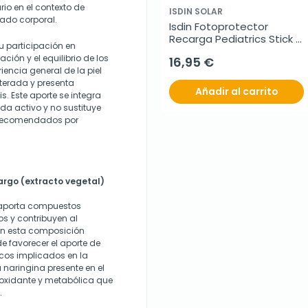
io en el contexto de
ISDIN SOLAR
dado corporal.
Isdin Fotoprotector 
Recarga Pediatrics Stick 
u participación en
SPF50, 20g
ión y el equilibrio de los
16,95 €
iencia general de la piel
terada y presenta
Añadir al carrito
s. Este aporte se integra
da activo y no sustituye
s recomendados por
argo (extracto vegetal)
o aporta compuestos
os y contribuyen al
. En esta composición
 favorecer el aporte de
icos implicados en la
a naringina presente en el
ioxidante y metabólica que
.