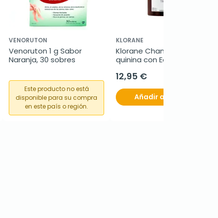
VENORUTON
KLORANE
Venoruton 1 g Sabor 
Klorane Champú a la 
Naranja, 30 sobres
quinina con Edelweiss BIO, 
400 ml
12,95 €
Este producto no está
Añadir al carrito
disponible para su compra
en este país o región.