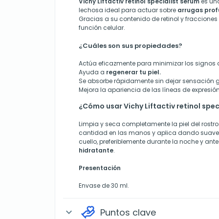
Vichy Liftactiv retinol specialist sérum
es una
lechosa ideal para actuar sobre
arrugas pro
Gracias a su contenido de retinol y fracciones 
función celular.
¿Cuáles son sus propiedades?
Actúa eficazmente para minimizar los signos d
Ayuda a
regenerar tu piel.
Se absorbe rápidamente sin dejar sensación 
Mejora la apariencia de las líneas de expresión
¿Cómo usar Vichy Liftactiv retinol spec
Limpia y seca completamente la piel del rost
cantidad en las manos y aplica dando suaves 
cuello, preferiblemente durante la noche y ante
hidratante
.
Presentación
Envase de 30 ml.
Puntos clave
expand_more