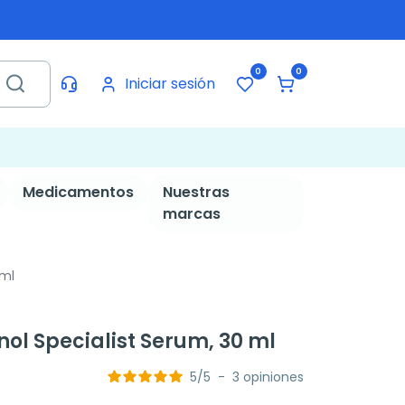
0
0
Iniciar sesión
Medicamentos
Nuestras
marcas
 ml
inol Specialist Serum, 30 ml
5
/
5
-
3
opiniones