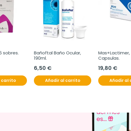
16 sobres.
Bañoftal Baño Ocular, 
Mas+Lactimer, 
190ml.
Capsulas.
6,50 €
19,80 €
 carrito
Añadir al carrito
Añadir al 