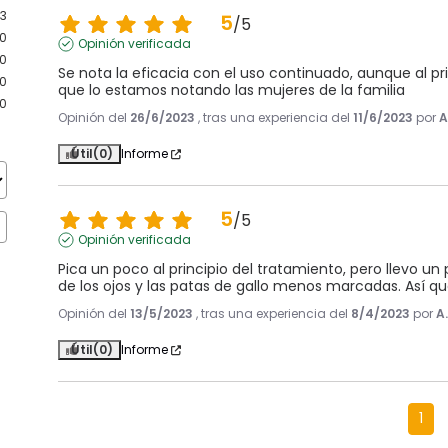
3
5
/
5
0
Opinión verificada
0
Se nota la eficacia con el uso continuado, aunque al prin
0
que lo estamos notando las mujeres de la familia
0
Opinión del
26/6/2023
, tras una experiencia del
11/6/2023
por
A
Útil
(0)
Informe
5
/
5
Opinión verificada
Pica un poco al principio del tratamiento, pero llevo u
de los ojos y las patas de gallo menos marcadas. Así q
Opinión del
13/5/2023
, tras una experiencia del
8/4/2023
por
A
Útil
(0)
Informe
1