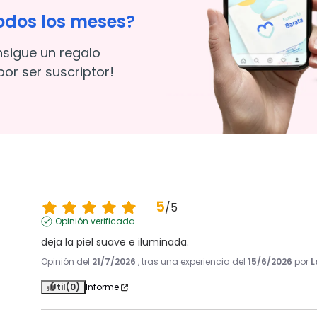
odos los meses?
nsigue un regalo
or ser suscriptor!
5
/
5
Opinión verificada
deja la piel suave e iluminada.
Opinión del
21/7/2026
, tras una experiencia del
15/6/2026
por
L
Útil
(0)
Informe