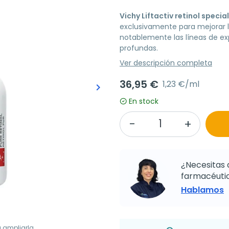
Vichy Liftactiv retinol specia
exclusivamente para mejorar l
notablemente las líneas de ex
profundas.
Ver descripción completa
36,95 €
1,23 €/ml
keyboard_arrow_right
Siguiente
En stock
¿Necesitas 
farmacéutic
Hablamos
a ampliarla