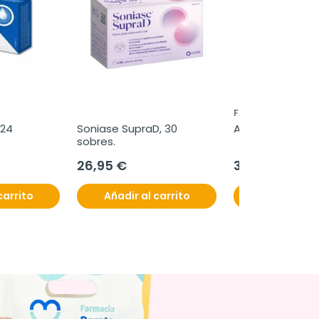
FARMASIERRA
24 
Soniase SupraD, 30 
Alflorex, 30 cáps
sobres.
26,95 €
30,95 €
carrito
Añadir al carrito
Añadir al c