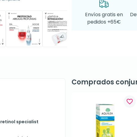
Envíos gratis en
De
pedidos +65€
Comprados conju
favorite_border
retinol specialist