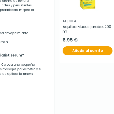
 crema de textura
fundas
y persistentes.
probióticas, mejora la
AQUILEA
Aquilea Mucus jarabe, 200 
ml
el envejecimiento.
6,95 €
grasa.
.
Añadir al carrito
ialist sérum?
ro. Coloca una pequeña
masajes por el rostro y el
s de aplicar la
crema