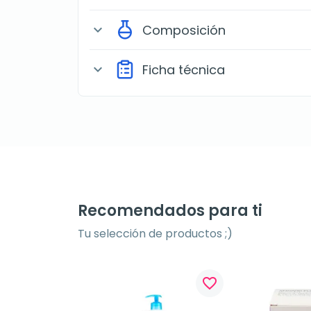
Composición
expand_more
Ficha técnica
expand_more
Recomendados para ti
Tu selección de productos ;)
favorite_border