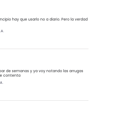
cipio hay que usarlo no a diario. Pero la verdad 
.A.
n par de semanas y ya voy notando las arrugas 
ue contenta
.A.