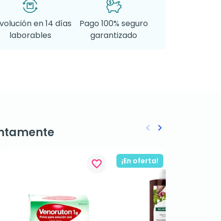
volución en 14 días
Pago 100% seguro
laborables
garantizado
keyboard_arrow_left
keyboard_arrow_right
ntamente
Anterior
Siguiente
¡En oferta!
favorite_border
favorite_border