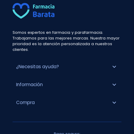
Somos expertos en farmacia y parafarmacia.
Trabajamos para las mejores marcas. Nuestra mayor
prioridad es la atención personalizada a nuestros
clientes.
expand_more
¿Necesitas ayuda?
expand_more
Información
expand_more
Compra
Pago seguro: