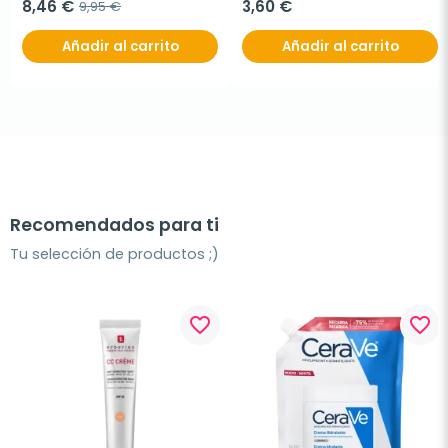
8,46 €
3,60 €
9,95 €
Añadir al carrito
Añadir al carrito
Recomendados para ti
Tu selección de productos ;)
favorite_border
favorite_border