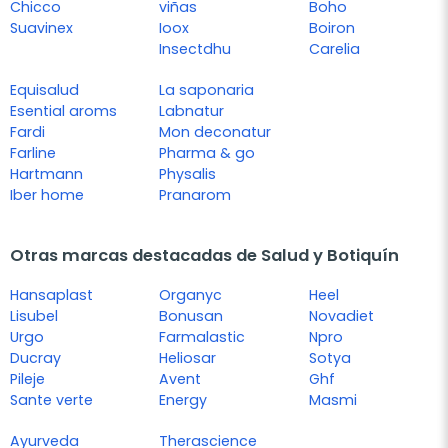
Chicco
viñas
Boho
Suavinex
Ioox
Boiron
Insectdhu
Carelia
Equisalud
La saponaria
Esential aroms
Labnatur
Fardi
Mon deconatur
Farline
Pharma & go
Hartmann
Physalis
Iber home
Pranarom
Otras marcas destacadas de Salud y Botiquín
Hansaplast
Organyc
Heel
Lisubel
Bonusan
Novadiet
Urgo
Farmalastic
Npro
Ducray
Heliosar
Sotya
Pileje
Avent
Ghf
Sante verte
Energy
Masmi
Ayurveda
Therascience