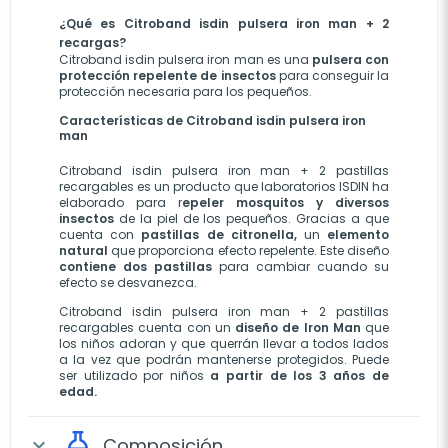
¿Qué es Citroband isdin pulsera iron man + 2 
recargas?
Citroband isdin pulsera iron man es una
 pulsera con 
protección repelente de insectos
 para conseguir la 
protección necesaria para los pequeños.
Características de Citroband isdin pulsera iron 
man
Citroband isdin pulsera iron man + 2 pastillas 
recargables es un producto que laboratorios ISDIN ha 
elaborado para r
epeler mosquitos y diversos 
insectos
 de la piel de los pequeños. Gracias a que 
cuenta con 
pastillas de citronella,
 un 
elemento 
natural
 que proporciona efecto repelente. Este diseño 
contiene dos pastillas
 para cambiar cuando su 
efecto se desvanezca.
Citroband isdin pulsera iron man + 2 pastillas 
recargables cuenta con un 
diseño de Iron Man
 que 
los niños adoran y que querrán llevar a todos lados 
a la vez que podrán mantenerse protegidos. Puede 
ser utilizado por niños 
a partir de los 3 años de 
edad.
Composición
expand_more