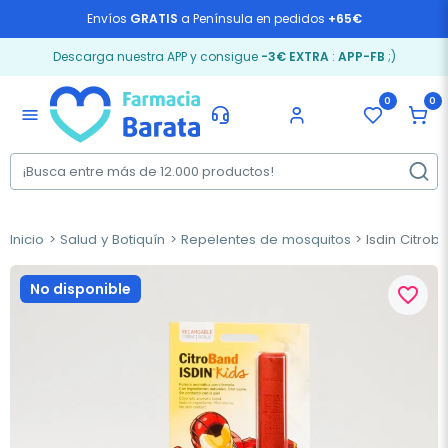
Envíos
GRATIS
a Península en pedidos
+65€
Descarga nuestra APP y consigue
-3€ EXTRA
:
APP-FB
;)
0
0
menu
Inicio
Salud y Botiquín
Repelentes de mosquitos
Isdin Citrob
No disponible
favorite_border