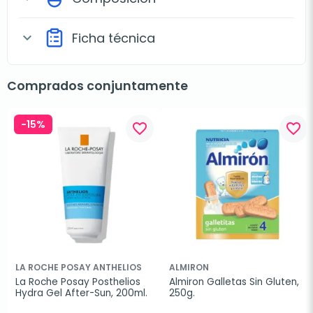
Ficha técnica
expand_more
Comprados conjuntamente
-15%
favorite_border
favorite_border
LA ROCHE POSAY ANTHELIOS
ALMIRON
La Roche Posay Posthelios 
Almiron Galletas Sin Gluten, 
Hydra Gel After-Sun, 200ml.
250g.