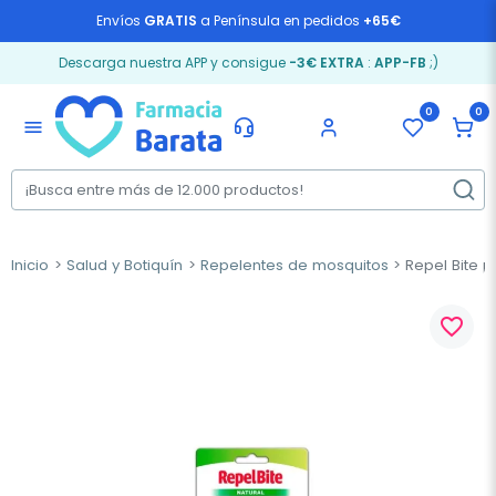
Envíos
GRATIS
a Península en pedidos
+65€
Descarga nuestra APP y consigue
-3€ EXTRA
:
APP-FB
;)
0
0
menu
Inicio
Salud y Botiquín
Repelentes de mosquitos
Repel Bite p
favorite_border