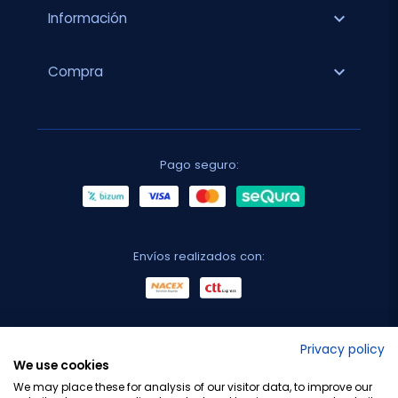
expand_more
Información
expand_more
Compra
Pago seguro:
Envíos realizados con:
No lo decimos nosotros...
Privacy policy
We use cookies
¡Tu opinión es importante!
We may place these for analysis of our visitor data, to improve our