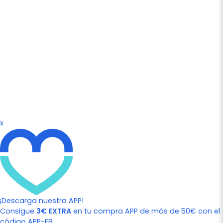
x
¡Descarga nuestra APP!
Consigue
3€ EXTRA
en tu compra APP de más de 50€ con el
código APP-FB