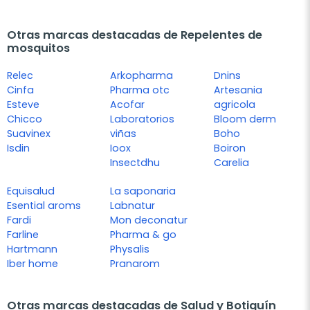
Otras marcas destacadas de Repelentes de
mosquitos
Relec
Arkopharma
Dnins
Cinfa
Pharma otc
Artesania
Esteve
Acofar
agricola
Chicco
Laboratorios
Bloom derm
Suavinex
viñas
Boho
Isdin
Ioox
Boiron
Insectdhu
Carelia
Equisalud
La saponaria
Esential aroms
Labnatur
Fardi
Mon deconatur
Farline
Pharma & go
Hartmann
Physalis
Iber home
Pranarom
Otras marcas destacadas de Salud y Botiquín