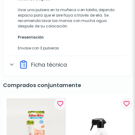
Usar una pulsera en la muñeca o en tobillo, dejando
espacio para que el aire fluya a través de ella. Se
recomienda lavar las manos con mucha agua
después de su colocación.
Presentación
Envase con 3 pulseras
Ficha técnica
expand_more
Comprados conjuntamente
favorite_border
favorite_border