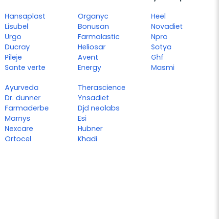
Hansaplast
Organyc
Heel
Lisubel
Bonusan
Novadiet
Urgo
Farmalastic
Npro
Ducray
Heliosar
Sotya
Pileje
Avent
Ghf
Sante verte
Energy
Masmi
Ayurveda
Therascience
Dr. dunner
Ynsadiet
Farmaderbe
Djd neolabs
Marnys
Esi
Nexcare
Hubner
Ortocel
Khadi