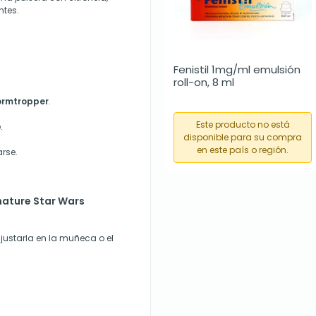
ntes.
Fenistil 1mg/ml emulsión 
roll-on, 8 ml
tormtropper
.
Este producto no está
.
disponible para su compra
en este país o región.
rse.
nature Star Wars
justarla en la muñeca o el