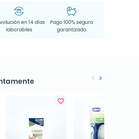
volución en 14 días
Pago 100% seguro
laborables
garantizado
keyboard_arrow_left
keyboard_arrow_right
ntamente
Anterior
Siguiente
favorite_border
favorite_border