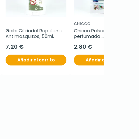
CHICCO
Goibi Citriodol Repelente 
Chicco Pulsera 
Antimosquitos, 50ml.
perfumada 
Antimosquitos, 1 unidad
7,20 €
2,80 €
Añadir al carrito
Añadir al carrito