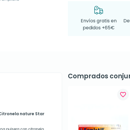
Envíos gratis en
De
pedidos +65€
Comprados conju
favorite_border
Citronela nature Star
una pulsera con citronela,