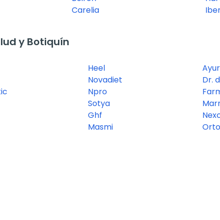
Carelia
Ibe
ud y Botiquín
Heel
Ayu
Novadiet
Dr. 
ic
Npro
Far
Sotya
Mar
Ghf
Nex
Masmi
Orto