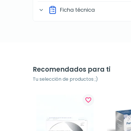
Ficha técnica
expand_more
Recomendados para ti
Tu selección de productos ;)
favorite_border