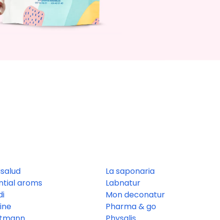
isalud
La saponaria
ntial aroms
Labnatur
di
Mon deconatur
line
Pharma & go
rtmann
Physalis