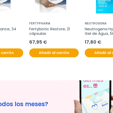
FERTYPHARM
NEUTROGENA
lance, 34 
Fertybiotic Restore, 21 
Neutrogena Hy
cápsulas
Gel de Agua, 5
67,95 €
17,80 €
 carrito
Añadir al carrito
Añadir al 
odos los meses?