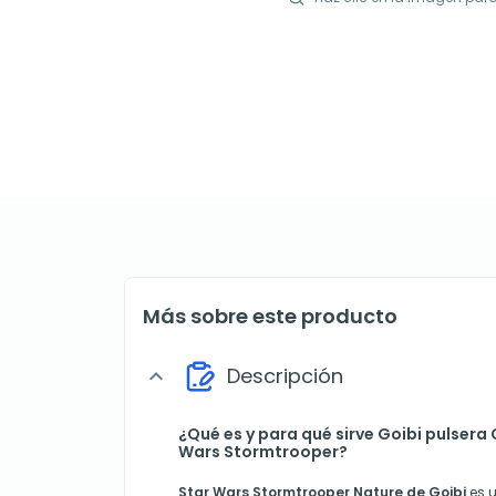
Más sobre este producto
Descripción
expand_more
¿Qué es y para qué sirve Goibi pulsera 
Wars Stormtrooper?
Star Wars Stormtrooper Nature de Goibi
es 