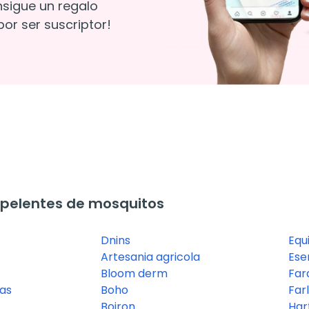
nsigue un regalo
or ser suscriptor!
pelentes de mosquitos
Dnins
Equ
Artesania agricola
Ese
Bloom derm
Far
ñas
Boho
Far
Boiron
Ha