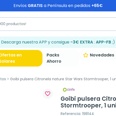
Envíos
GRATIS
a Península en pedidos
+65€
Descarga nuestra APP y consigue
-3€ EXTRA
:
APP-FB
;)
Ofertas en
Packs
Novedades
Solares
Ahorro
tos
Goibi pulsera Citronela nature Star Wars Stormtrooper, 1 u
favorite_border
Goibi pulsera Citr
Stormtrooper, 1 u
Referencia: 198144