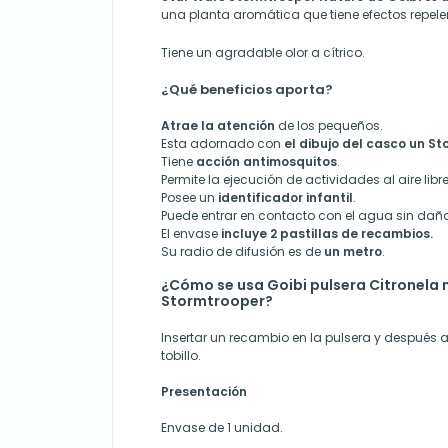
una planta aromática que tiene efectos repele
Tiene un agradable olor a cítrico.
¿Qué beneficios aporta?
Atrae la atención
de los pequeños.
Esta adornado con
el dibujo del casco un S
Tiene
acción antimosquitos
.
Permite la ejecución de actividades al aire libre
Posee un
identificador infantil
.
Puede entrar en contacto con el agua sin daña
El envase
incluye 2 pastillas de recambios.
Su radio de difusión es de
un metro
.
¿Cómo se usa Goibi pulsera Citronela 
Stormtrooper?
Insertar un recambio en la pulsera y después a
tobillo.
Presentación
Envase de 1 unidad.