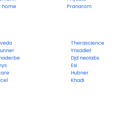
r home
Pranarom
rveda
Therascience
dunner
Ynsadiet
maderbe
Djd neolabs
nys
Esi
care
Hubner
cel
Khadi