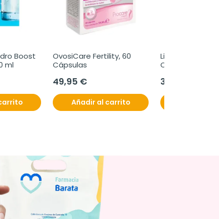
dro Boost 
OvosiCare Fertility, 60 
Libicare Meno, 60
0 ml
Cápsulas
Cápsulas
49,95 €
33,60 €
carrito
Añadir al carrito
Añadir al c