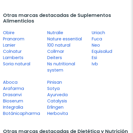
Otras marcas destacadas de Suplementos
Alimenticios
Obire
Nutralie
Uriach
Pranarom
Nature essential
Fuca
Lanier
100 natural
Neo
Colnatur
Collmar
Equisalud
Lamberts
Deiters
Esi
Soria natural
Ns nutritional
Ivb
system
Aboca
Pinisan
Arafarma
Sotya
Drasanvi
Ayurveda
Bioserum
Catalysis
Integralia
Erlingen
Botánicapharma
Herbovita
Otras marcas destacadas de Dietética y Nutrición