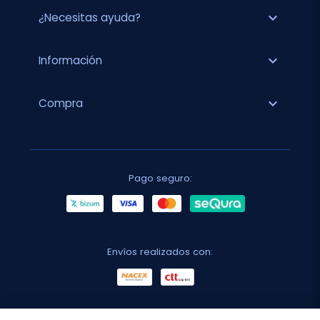
expand_more
¿Necesitas ayuda?
expand_more
Información
expand_more
Compra
Pago seguro:
Envíos realizados con: