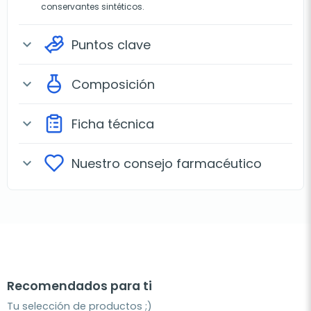
conservantes sintéticos.
Puntos clave
expand_more
Composición
expand_more
Ficha técnica
expand_more
Nuestro consejo farmacéutico
expand_more
Recomendados para ti
Tu selección de productos ;)