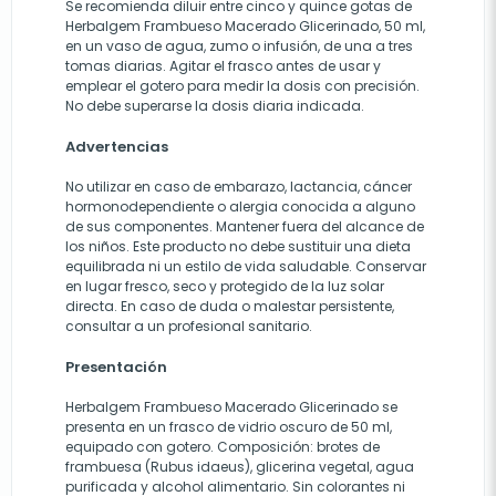
Se recomienda diluir entre cinco y quince gotas de
Herbalgem Frambueso Macerado Glicerinado, 50 ml,
en un vaso de agua, zumo o infusión, de una a tres
tomas diarias. Agitar el frasco antes de usar y
emplear el gotero para medir la dosis con precisión.
No debe superarse la dosis diaria indicada.
Advertencias
No utilizar en caso de embarazo, lactancia, cáncer
hormonodependiente o alergia conocida a alguno
de sus componentes. Mantener fuera del alcance de
los niños. Este producto no debe sustituir una dieta
equilibrada ni un estilo de vida saludable. Conservar
en lugar fresco, seco y protegido de la luz solar
directa. En caso de duda o malestar persistente,
consultar a un profesional sanitario.
Presentación
Herbalgem Frambueso Macerado Glicerinado se
presenta en un frasco de vidrio oscuro de 50 ml,
equipado con gotero. Composición: brotes de
frambuesa (Rubus idaeus), glicerina vegetal, agua
purificada y alcohol alimentario. Sin colorantes ni