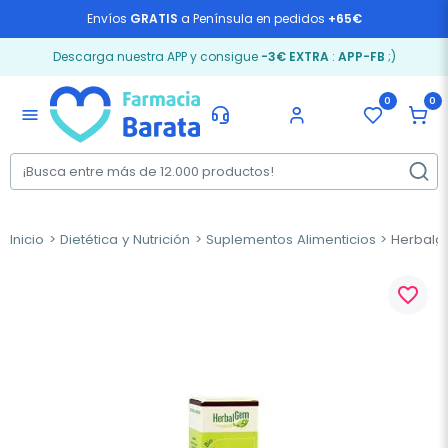
Envíos
GRATIS
a Península en pedidos
+65€
Descarga nuestra APP y consigue
-3€ EXTRA
:
APP-FB
;)
0
0
menu
Inicio
Dietética y Nutrición
Suplementos Alimenticios
Herbalge
favorite_border