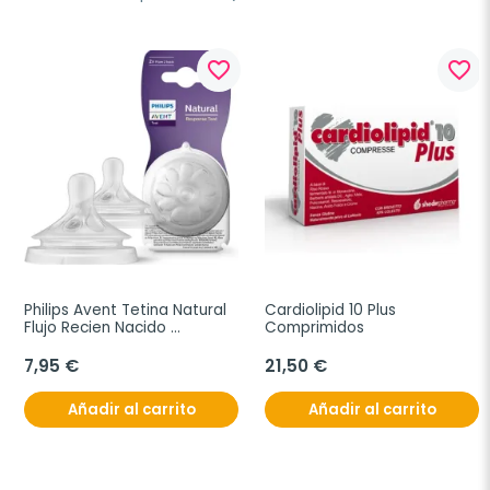
favorite_border
favorite_border
Philips Avent Tetina Natural 
Cardiolipid 10 Plus 
Flujo Recien Nacido 
Comprimidos
Response T1, 2 unidades
7,95 €
21,50 €
Añadir al carrito
Añadir al carrito