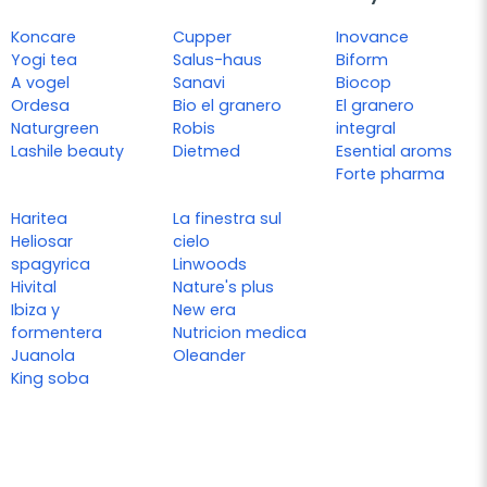
Koncare
Cupper
Inovance
Yogi tea
Salus-haus
Biform
A vogel
Sanavi
Biocop
Ordesa
Bio el granero
El granero
Naturgreen
Robis
integral
Lashile beauty
Dietmed
Esential aroms
Forte pharma
Haritea
La finestra sul
Heliosar
cielo
spagyrica
Linwoods
Hivital
Nature's plus
Ibiza y
New era
formentera
Nutricion medica
Juanola
Oleander
King soba