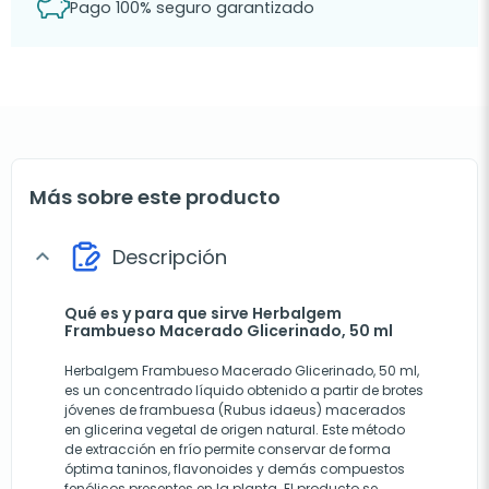
Pago 100% seguro garantizado
Más sobre este producto
Descripción
expand_more
Qué es y para que sirve Herbalgem
Frambueso Macerado Glicerinado, 50 ml
Herbalgem Frambueso Macerado Glicerinado, 50 ml,
es un concentrado líquido obtenido a partir de brotes
jóvenes de frambuesa (Rubus idaeus) macerados
en glicerina vegetal de origen natural. Este método
de extracción en frío permite conservar de forma
óptima taninos, flavonoides y demás compuestos
fenólicos presentes en la planta. El producto se