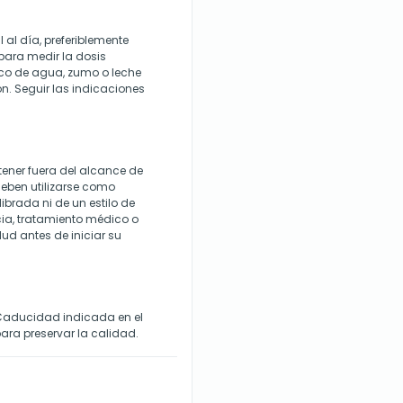
l al día, preferiblemente
 para medir la dosis
oco de agua, zumo o leche
n. Seguir las indicaciones
ener fuera del alcance de
deben utilizarse como
ibrada ni de un estilo de
ia, tratamiento médico o
lud antes de iniciar su
 Caducidad indicada en el
ara preservar la calidad.