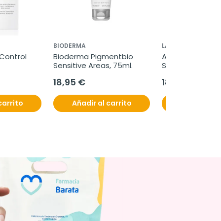
BIODERMA
LA ROCHE POSAY 
Control 
Bioderma Pigmentbio 
Anthelios Age Co
Sensitive Areas, 75ml.
SPF50, 50ml.
18,95 €
18,66 €
21,95 €
carrito
Añadir al carrito
Añadir al c