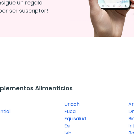
nsigue un regalo
or ser suscriptor!
plementos Alimenticios
Uriach
A
ntial
Fuca
Dr
Equisalud
Bi
Esi
In
Ivb
B