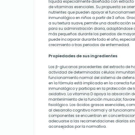
líquida especialmente diseñada con extracto
de vitaminas esenciales. Su propuesta se orient
nutrientes que pueden apoyar el funcionamien
inmunológico en niños a partir de 3 años. Grac
a su textura suave, permite una dosificación s
para su administración diaria, adaptándose a
más pequeños durante los periodos de mayor
puede incorporar durante todo el año, especi
crecimiento o tras periodos de enfermedad.
Propiedades de sus ingredientes
Los β-glucanos procedentes del extracto de h
actividad de determinadas células inmunitari
funcionamiento normal del sistema de defensa
en la fórmula está implicada en la correcta fu
inmunológico y participa en la protección de la
oxidativo. La vitamina D apoya la absorción de
mantenimiento de la función muscular, favorec
fisiológico. Los ácidos grasos esenciales, co
al desarrollo cognitivo normal y al funcionami
componentes se encuentran en concentracion
adecuarse a las recomendaciones diarias sin
aconsejadas por la normativa.