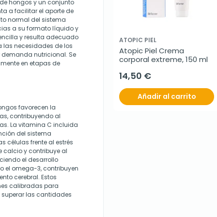
 de hongos y un conjunto
a a facilitar el aporte de
to normal del sistema
ias a su formato líquido y
encilla y resulta adecuado
ATOPIC PIEL
 las necesidades de los
Atopic Piel Crema 
 demanda nutricional. Se
corporal extreme, 150 ml
almente en etapas de
14,50 €
Añadir al carrito
ongos favorecen la
as, contribuyendo al
s. La vitamina C incluida
nción del sistema
s células frente al estrés
 calcio y contribuye al
iendo el desarrollo
mo el omega-3, contribuyen
ento cerebral. Estos
es calibradas para
 superar las cantidades