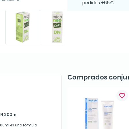
pedidos +65€
Comprados conju
favorite_border
 DN 200ml
200ml es una fórmula