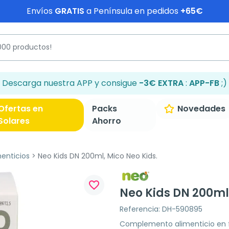
Envíos
GRATIS
a Península en pedidos
+65€
Descarga nuestra APP y consigue
-3€ EXTRA
:
APP-FB
;)
Ofertas en
Packs
Novedades
Solares
Ahorro
enticios
Neo Kids DN 200ml, Mico Neo Kids.
favorite_border
Neo Kids DN 200ml,
Referencia: DH-590895
Complemento alimenticio en f