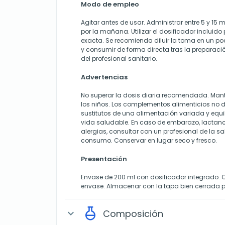
Modo de empleo
Agitar antes de usar. Administrar entre 5 y 15 m
por la mañana. Utilizar el dosificador incluido
exacta. Se recomienda diluir la toma en un p
y consumir de forma directa tras la preparació
del profesional sanitario.
Advertencias
No superar la dosis diaria recomendada. Mant
los niños. Los complementos alimenticios no 
sustitutos de una alimentación variada y equil
vida saludable. En caso de embarazo, lactanc
alergias, consultar con un profesional de la sa
consumo. Conservar en lugar seco y fresco.
Presentación
Envase de 200 ml con dosificador integrado.
envase. Almacenar con la tapa bien cerrada p
Composición
expand_more