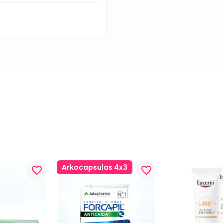
Arkocapsulas 4x3
favorite_border
favorite_border