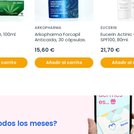
ARKOPHARMA
EUCERIN
, 100ml
Arkopharma Forcapil 
Eucerin Actinic 
Anticaída, 30 cápsulas.
SPF100, 80ml.
15,60 €
21,70 €
 carrito
Añadir al carrito
Añadir al 
odos los meses?