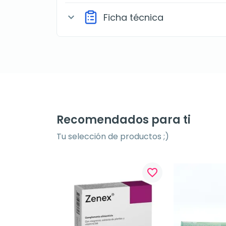
Ficha técnica
expand_more
Recomendados para ti
Tu selección de productos ;)
favorite_border