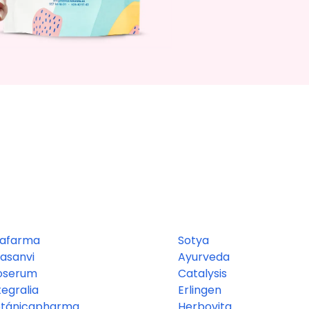
rafarma
Sotya
asanvi
Ayurveda
oserum
Catalysis
tegralia
Erlingen
otánicapharma
Herbovita