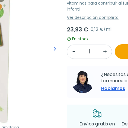
vitaminas para contribuir al 
infantil.
Ver descripción completa
23,93 €
0,12 €/ml
En stock
keyboard_arrow_right
Siguiente
¿Necesitas 
farmacéutic
Hablamos
Envíos gratis en
De
a ampliarla