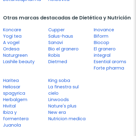
Otras marcas destacadas de Dietética y Nutrición
Koncare
Cupper
Inovance
Yogi tea
Salus-haus
Biform
A vogel
Sanavi
Biocop
Ordesa
Bio el granero
El granero
Naturgreen
Robis
integral
Lashile beauty
Dietmed
Esential aroms
Forte pharma
Haritea
King soba
Heliosar
La finestra sul
spagyrica
cielo
Herbalgem
Linwoods
Hivital
Nature's plus
Ibiza y
New era
formentera
Nutricion medica
Juanola