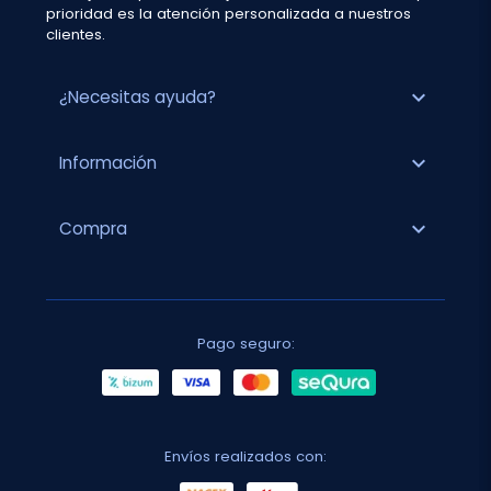
prioridad es la atención personalizada a nuestros
clientes.
expand_more
¿Necesitas ayuda?
expand_more
Información
expand_more
Compra
Pago seguro:
Envíos realizados con: