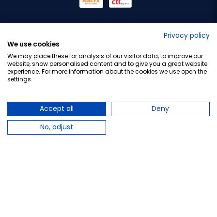
No lo decimos nosotros...
Privacy policy
We use cookies
¡Tu opinión es importante!
We may place these for analysis of our visitor data, to improve our
website, show personalised content and to give you a great website
experience. For more information about the cookies we use open the
settings.
Copyright © 2010-2026 Farmacia Barata S.L. Todos los
derechos reservados.
Accept all
Deny
No, adjust
Total:
16,41 €
−
+
Añadir al carrito