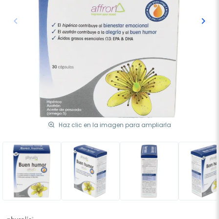
keyboard_arrow_left
keyboard_arrow_right
Anterior
Sigu
Haz clic en la imagen para ampliarla