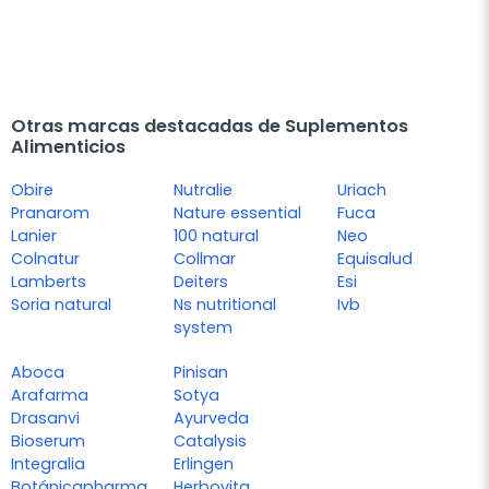
Otras marcas destacadas de Suplementos
Alimenticios
Obire
Nutralie
Uriach
Pranarom
Nature essential
Fuca
Lanier
100 natural
Neo
Colnatur
Collmar
Equisalud
Lamberts
Deiters
Esi
Soria natural
Ns nutritional
Ivb
system
Aboca
Pinisan
Arafarma
Sotya
Drasanvi
Ayurveda
Bioserum
Catalysis
Integralia
Erlingen
Botánicapharma
Herbovita