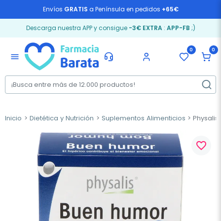
Envíos
GRATIS
a Península en pedidos
+65€
Descarga nuestra APP y consigue
-3€ EXTRA
:
APP-FB
;)
0
0
menu
Inicio
Dietética y Nutrición
Suplementos Alimenticios
Physalis
favorite_border