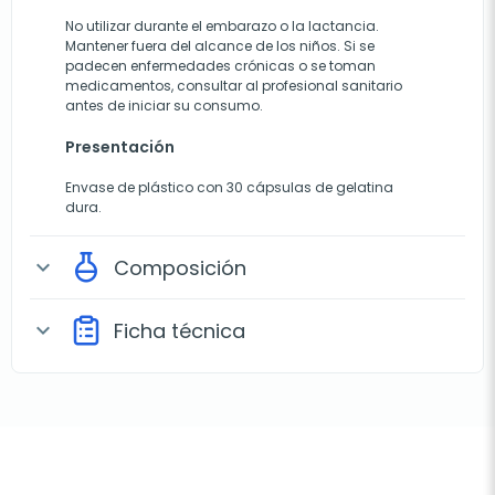
No utilizar durante el embarazo o la lactancia.
Mantener fuera del alcance de los niños. Si se
padecen enfermedades crónicas o se toman
medicamentos, consultar al profesional sanitario
antes de iniciar su consumo.
Presentación
Envase de plástico con 30 cápsulas de gelatina
dura.
Composición
expand_more
Ficha técnica
expand_more