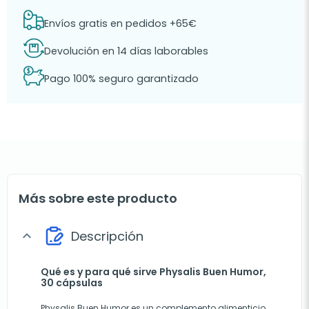
Envíos gratis en pedidos +65€
Devolución en 14 días laborables
Pago 100% seguro garantizado
Más sobre este producto
Descripción
expand_more
Qué es y para qué sirve Physalis Buen Humor,
30 cápsulas
Physalis Buen Humor es un complemento alimenticio