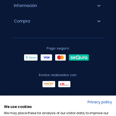
expand_more
Información
expand_more
Compra
Pago seguro:
Envíos realizados con:
No lo decimos nosotros...
Privacy policy
We use cookies
¡Tu opinión es importante!
We may place these for analysis of our visitor data, to improve our