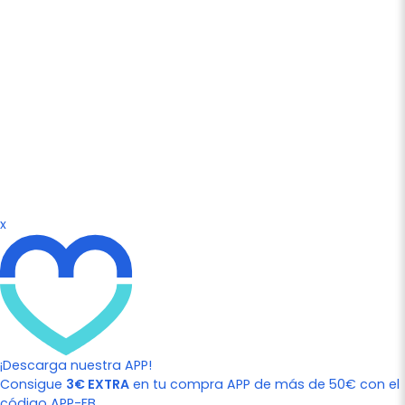
x
¡Descarga nuestra APP!
Consigue
3€ EXTRA
en tu compra APP de más de 50€ con el
código APP-FB