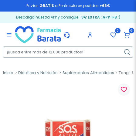
Envíos
GRATIS
a Península en pedidos
+65€
Descarga nuestra APP y consigue
-3€ EXTRA
:
APP-FB
;)
0
0
menu
Inicio
Dietética y Nutrición
Suplementos Alimenticios
Tongil SO
favorite_border