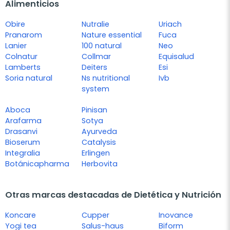
Alimenticios
Obire
Nutralie
Uriach
Pranarom
Nature essential
Fuca
Lanier
100 natural
Neo
Colnatur
Collmar
Equisalud
Lamberts
Deiters
Esi
Soria natural
Ns nutritional
Ivb
system
Aboca
Pinisan
Arafarma
Sotya
Drasanvi
Ayurveda
Bioserum
Catalysis
Integralia
Erlingen
Botánicapharma
Herbovita
Otras marcas destacadas de Dietética y Nutrición
Koncare
Cupper
Inovance
Yogi tea
Salus-haus
Biform