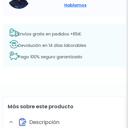
Hablamos
Envíos gratis en pedidos +65€
Devolución en 14 días laborables
Pago 100% seguro garantizado
Más sobre este producto
Descripción
expand_more