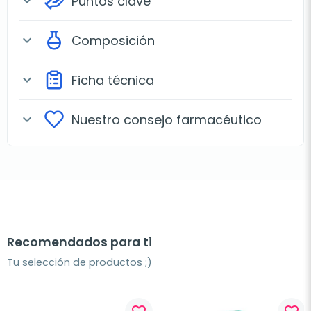
Puntos clave
expand_more
Composición
expand_more
Ficha técnica
expand_more
Nuestro consejo farmacéutico
expand_more
Recomendados para ti
Tu selección de productos ;)