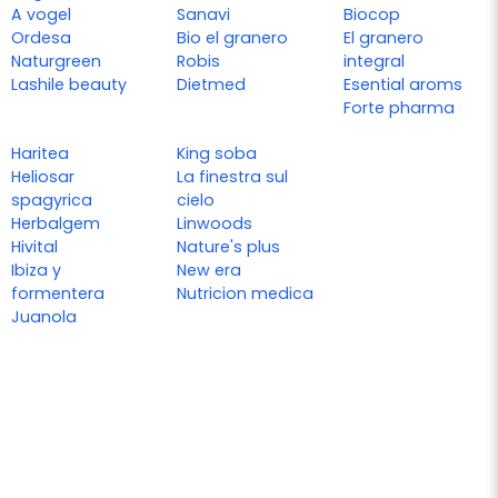
A vogel
Sanavi
Biocop
Ordesa
Bio el granero
El granero
Naturgreen
Robis
integral
Lashile beauty
Dietmed
Esential aroms
Forte pharma
Haritea
King soba
Heliosar
La finestra sul
spagyrica
cielo
Herbalgem
Linwoods
Hivital
Nature's plus
Ibiza y
New era
formentera
Nutricion medica
Juanola