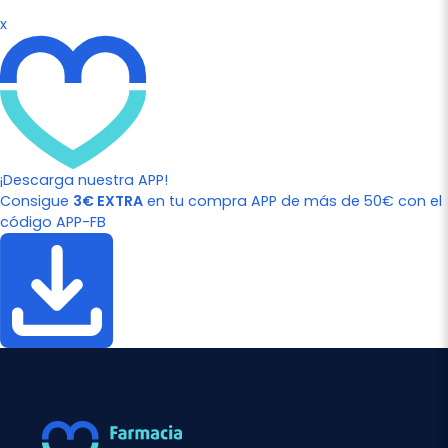
x
¡Descarga nuestra APP!
Consigue
3€ EXTRA
en tu compra APP de más de 50€ con el
código APP-FB