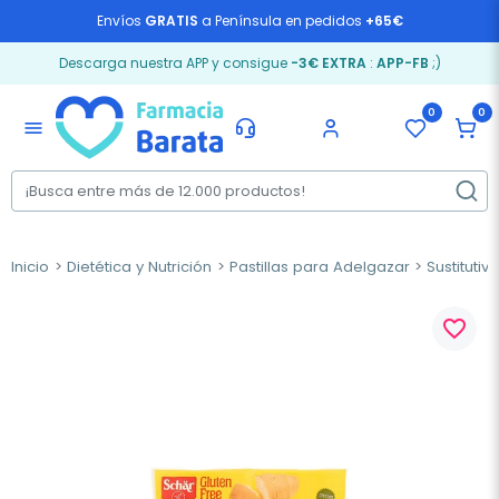
Envíos
GRATIS
a Península en pedidos
+65€
Descarga nuestra APP y consigue
-3€ EXTRA
:
APP-FB
;)
0
0
menu
Inicio
Dietética y Nutrición
Pastillas para Adelgazar
Sustituti
favorite_border