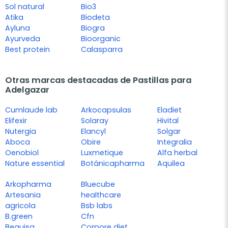
Sol natural
Bio3
Atika
Biodeta
Ayluna
Biogra
Ayurveda
Bioorganic
Best protein
Calasparra
Otras marcas destacadas de Pastillas para
Adelgazar
Cumlaude lab
Arkocapsulas
Eladiet
Elifexir
Solaray
Hivital
Nutergia
Elancyl
Solgar
Aboca
Obire
Integralia
Oenobiol
Luxmetique
Alfa herbal
Nature essential
Botánicapharma
Aquilea
Arkopharma
Bluecube
Artesania
healthcare
agricola
Bsb labs
B.green
Cfn
Bequisa
Corpore diet