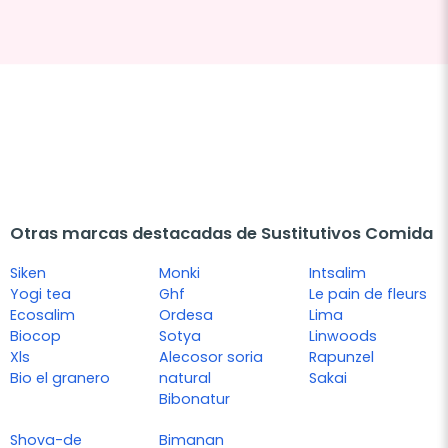
Otras marcas destacadas de Sustitutivos Comida
Siken
Monki
Intsalim
Yogi tea
Ghf
Le pain de fleurs
Ecosalim
Ordesa
Lima
Biocop
Sotya
Linwoods
Xls
Alecosor soria
Rapunzel
Bio el granero
natural
Sakai
Bibonatur
Shova-de
Bimanan