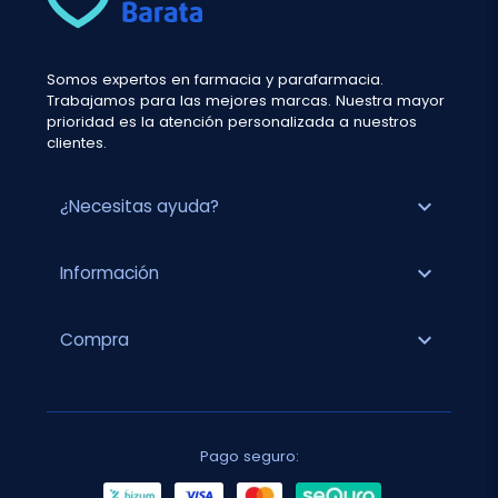
Somos expertos en farmacia y parafarmacia.
Trabajamos para las mejores marcas. Nuestra mayor
prioridad es la atención personalizada a nuestros
clientes.
expand_more
¿Necesitas ayuda?
expand_more
Información
expand_more
Compra
Pago seguro: