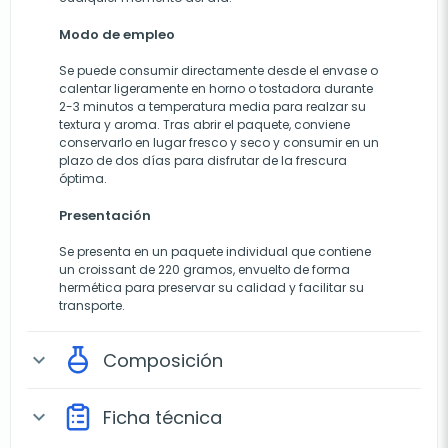
Modo de empleo
Se puede consumir directamente desde el envase o
calentar ligeramente en horno o tostadora durante
2-3 minutos a temperatura media para realzar su
textura y aroma. Tras abrir el paquete, conviene
conservarlo en lugar fresco y seco y consumir en un
plazo de dos días para disfrutar de la frescura
óptima.
Presentación
Se presenta en un paquete individual que contiene
un croissant de 220 gramos, envuelto de forma
hermética para preservar su calidad y facilitar su
transporte.
Composición
expand_more
Ficha técnica
expand_more