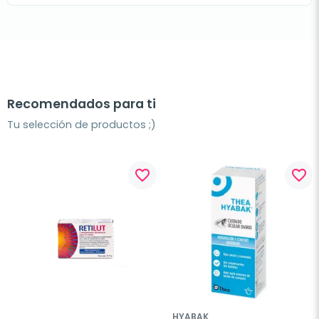
Recomendados para ti
Tu selección de productos ;)
favorite_border
favorite_border
HYABAK