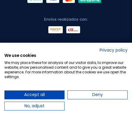
Envíos realizados con:
No lo decimos nosotros...
Privacy policy
We use cookies
¡Tu opinión es importante!
We may place these for analysis of our visitor data, to improve our
website, show personalised content and to give you a great website
experience. For more information about the cookies we use open the
settings.
Copyright © 2010-2026 Farmacia Barata S.L. Todos los
derechos reservados.
Accept all
Deny
No, adjust
Total:
4,83 €