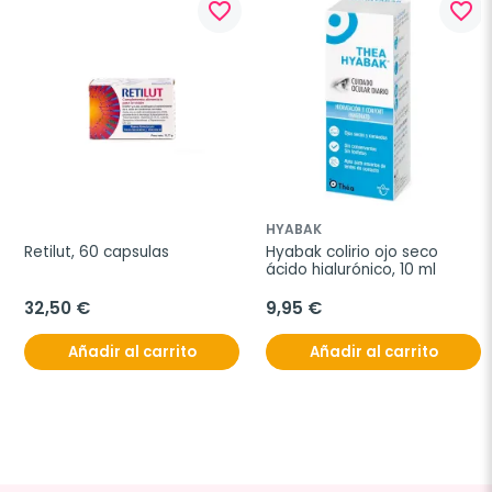
favorite_border
favorite_border
HYABAK
Retilut, 60 capsulas
Hyabak colirio ojo seco 
ácido hialurónico, 10 ml
32,50 €
9,95 €
Añadir al carrito
Añadir al carrito