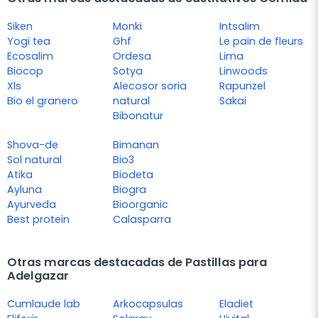
Siken
Monki
Intsalim
Yogi tea
Ghf
Le pain de fleurs
Ecosalim
Ordesa
Lima
Biocop
Sotya
Linwoods
Xls
Alecosor soria
Rapunzel
Bio el granero
natural
Sakai
Bibonatur
Shova-de
Bimanan
Sol natural
Bio3
Atika
Biodeta
Ayluna
Biogra
Ayurveda
Bioorganic
Best protein
Calasparra
Otras marcas destacadas de Pastillas para
Adelgazar
Cumlaude lab
Arkocapsulas
Eladiet