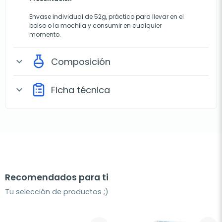
Envase individual de 52g, práctico para llevar en el
bolso o la mochila y consumir en cualquier
momento.
Composición
expand_more
Ficha técnica
expand_more
Recomendados para ti
Tu selección de productos ;)