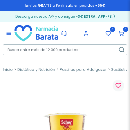
Envíos
GRATIS
a Península en pedidos
+65€
Descarga nuestra APP y consigue
-3€ EXTRA
:
APP-FB
;)
0
0
menu
Inicio
Dietética y Nutrición
Pastillas para Adelgazar
Sustituti
favorite_border