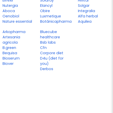
Elifexir
Solaray
Hivital
Nutergia
Elancyl
Solgar
Aboca
Obire
Integralia
Oenobiol
Luxmetique
Alfa herbal
Nature essential
Botánicapharma
Aquilea
Arkopharma
Bluecube
Artesania
healthcare
agricola
Bsb labs
B.green
Cfn
Bequisa
Corpore diet
Bioserum
D4u (diet for
Biover
you)
Derbos