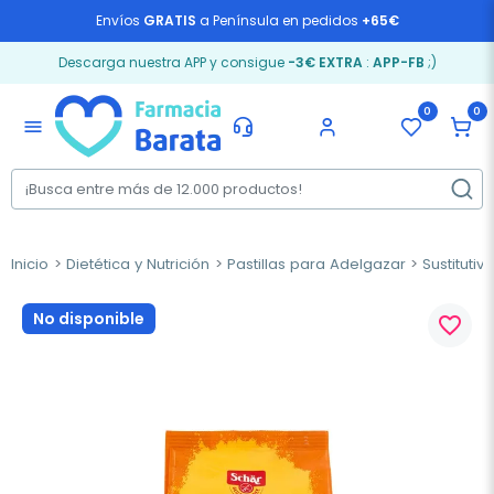
Envíos
GRATIS
a Península en pedidos
+65€
Descarga nuestra APP y consigue
-3€ EXTRA
:
APP-FB
;)
0
0
menu
Inicio
Dietética y Nutrición
Pastillas para Adelgazar
Sustituti
No disponible
favorite_border