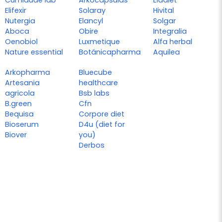
Cumlaude lab
Arkocapsulas
Eladiet
Elifexir
Solaray
Hivital
Nutergia
Elancyl
Solgar
Aboca
Obire
Integralia
Oenobiol
Luxmetique
Alfa herbal
Nature essential
Botánicapharma
Aquilea
Arkopharma
Bluecube
Artesania
healthcare
agricola
Bsb labs
B.green
Cfn
Bequisa
Corpore diet
Bioserum
D4u (diet for
Biover
you)
Derbos