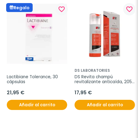
Regalo
favorite_border
favorite_border
DS LABORATORIES
Lactibiane Tolerance, 30 
DS Revita champú 
cápsulas
revitalizante anticaída, 205 
ml
21,95 €
17,95 €
Añadir al carrito
Añadir al carrito