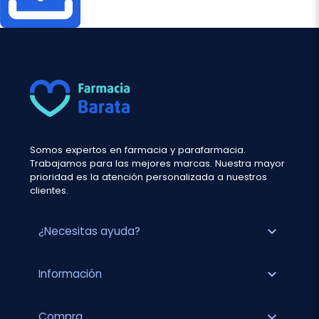
Somos expertos en farmacia y parafarmacia.
Trabajamos para las mejores marcas. Nuestra mayor
prioridad es la atención personalizada a nuestros
clientes.
expand_more
¿Necesitas ayuda?
expand_more
Información
expand_more
Compra