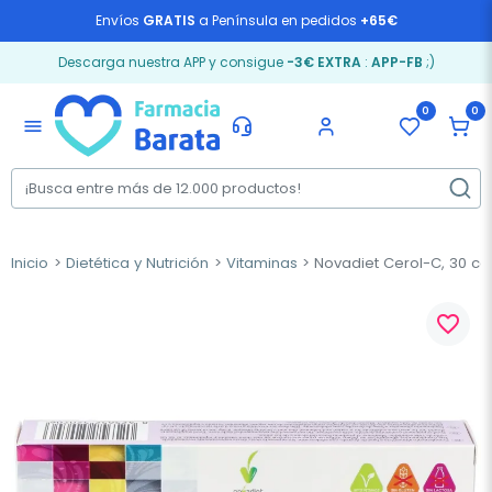
Envíos
GRATIS
a Península en pedidos
+65€
Descarga nuestra APP y consigue
-3€ EXTRA
:
APP-FB
;)
0
0
menu
Inicio
Dietética y Nutrición
Vitaminas
Novadiet Cerol-C, 30 c
favorite_border