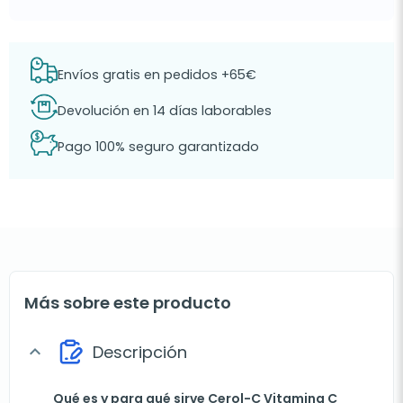
Envíos gratis en pedidos +65€
Devolución en 14 días laborables
Pago 100% seguro garantizado
Más sobre este producto
Descripción
expand_more
Qué es y para qué sirve Cerol-C Vitamina C