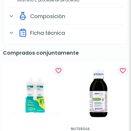
vitamina C procedente de acerola.
Composición
expand_more
Ficha técnica
expand_more
Comprados conjuntamente
favorite_border
favorite_border
NUTERGIA