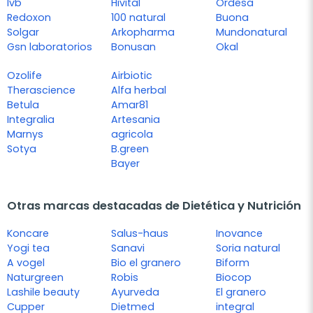
Ivb
Hivital
Ordesa
Redoxon
100 natural
Buona
Solgar
Arkopharma
Mundonatural
Gsn laboratorios
Bonusan
Okal
Ozolife
Airbiotic
Therascience
Alfa herbal
Betula
Amar81
Integralia
Artesania
Marnys
agricola
Sotya
B.green
Bayer
Otras marcas destacadas de Dietética y Nutrición
Koncare
Salus-haus
Inovance
Yogi tea
Sanavi
Soria natural
A vogel
Bio el granero
Biform
Naturgreen
Robis
Biocop
Lashile beauty
Ayurveda
El granero
Cupper
Dietmed
integral