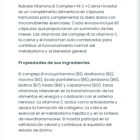
Nutralie Vitamina B Complex+Vit C+Colina+Inositol
es un complemento alimenticio en cápsulas
formulado para complementar la dieta diaria con
micronutrientes esenciales. Cada envase incluye 90
cápsulas que proporcionan un suministro de tres
meses. Las vitaminas del complejo B, la vitamina C,
la colina y el inositol han sido combinados para
contribuir al funcionamiento normal del
metabolismo y al bienestar general.
Propiedades de sus ingredientes
El complejo B incluye tiamina (B1), riboflavina (B2),
niacina (B3), ácido pantoténico (B5), piridoxina (B6),
biotina (B7), folato (B9) y cobalamina (B12). Estas
vitaminas intervienen en la transformación de los
alimentos en energía y colaboran con el sistema
nervioso. La vitamina C actúa como antioxidante y
apoya la formación de colágeno. La colina es
esencial en el metabolismo hepático y en la síntesis
de neurotransmisores. El inositol participa en la
señalización celular y contribuye al equilibrio del
estado de ánimo.