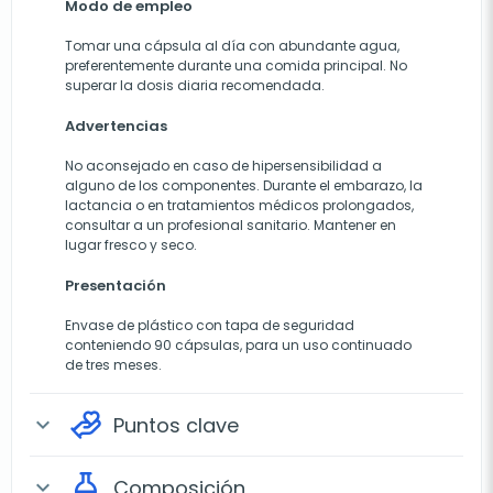
Modo de empleo
Tomar una cápsula al día con abundante agua,
preferentemente durante una comida principal. No
superar la dosis diaria recomendada.
Advertencias
No aconsejado en caso de hipersensibilidad a
alguno de los componentes. Durante el embarazo, la
lactancia o en tratamientos médicos prolongados,
consultar a un profesional sanitario. Mantener en
lugar fresco y seco.
Presentación
Envase de plástico con tapa de seguridad
conteniendo 90 cápsulas, para un uso continuado
de tres meses.
Puntos clave
expand_more
Composición
expand_more