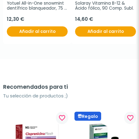
Yotuel All-in-One snowmint 
Solaray Vitamina B-12 & 
dentífrico blanqueador, 75 
Ácido fólico, 90 Comp. Subl.
ml
12,30 €
14,60 €
Añadir al carrito
Añadir al carrito
Recomendados para ti
Tu selección de productos ;)
Regalo
favorite_border
favorite_border