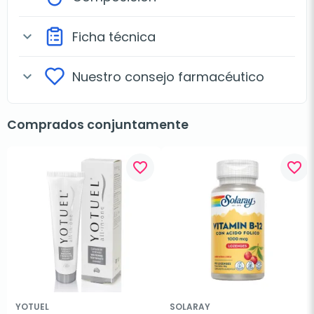
Ficha técnica
expand_more
Nuestro consejo farmacéutico
expand_more
Comprados conjuntamente
favorite_border
favorite_border
YOTUEL
SOLARAY