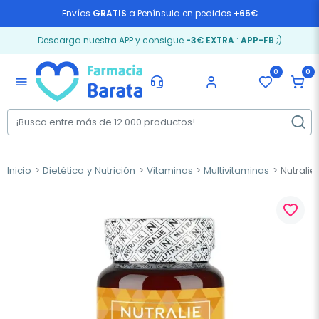
Envíos
GRATIS
a Península en pedidos
+65€
Descarga nuestra APP y consigue
-3€ EXTRA
:
APP-FB
;)
0
0
menu
Inicio
Dietética y Nutrición
Vitaminas
Multivitaminas
Nutralie
favorite_border