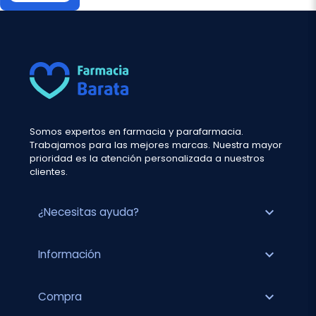
Somos expertos en farmacia y parafarmacia.
Trabajamos para las mejores marcas. Nuestra mayor
prioridad es la atención personalizada a nuestros
clientes.
expand_more
¿Necesitas ayuda?
expand_more
Información
expand_more
Compra