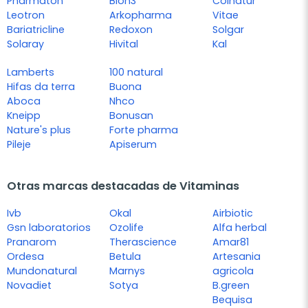
Pharmaton
Bion3
Colnatur
Leotron
Arkopharma
Vitae
Bariatricline
Redoxon
Solgar
Solaray
Hivital
Kal
Lamberts
100 natural
Hifas da terra
Buona
Aboca
Nhco
Kneipp
Bonusan
Nature's plus
Forte pharma
Pileje
Apiserum
Otras marcas destacadas de Vitaminas
Ivb
Okal
Airbiotic
Gsn laboratorios
Ozolife
Alfa herbal
Pranarom
Therascience
Amar81
Ordesa
Betula
Artesania
Mundonatural
Marnys
agricola
Novadiet
Sotya
B.green
Bequisa