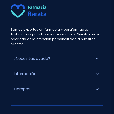
Somos expertos en farmacia y parafarmacia.
Trabajamos para las mejores marcas. Nuestra mayor
prioridad es la atención personalizada a nuestros
clientes.
expand_more
¿Necesitas ayuda?
expand_more
Información
expand_more
Compra