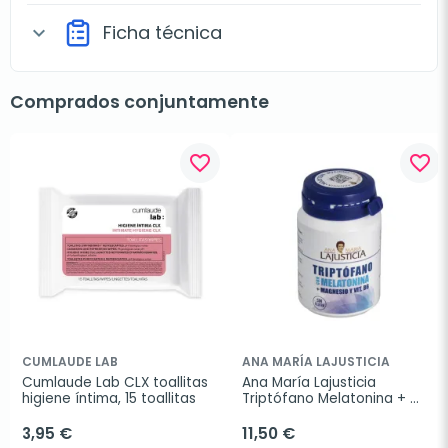
Ficha técnica
expand_more
Comprados conjuntamente
favorite_border
favorite_border
CUMLAUDE LAB
ANA MARÍA LAJUSTICIA
Cumlaude Lab CLX toallitas 
Ana María Lajusticia 
higiene íntima, 15 toallitas
Triptófano Melatonina + 
Magnesio y Vit B6, 60 
comprimidos.
3,95 €
11,50 €