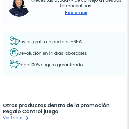
¿Necesitas ayuda? Pide consejo a nuestras
farmacéuticas.
Hablamos
Envíos gratis en pedidos +65€
Devolución en 14 días laborables
Pago 100% seguro garantizado
Otros productos dentro de la promoción
Regalo Control juego
keyboard_arrow_right
Ver todos