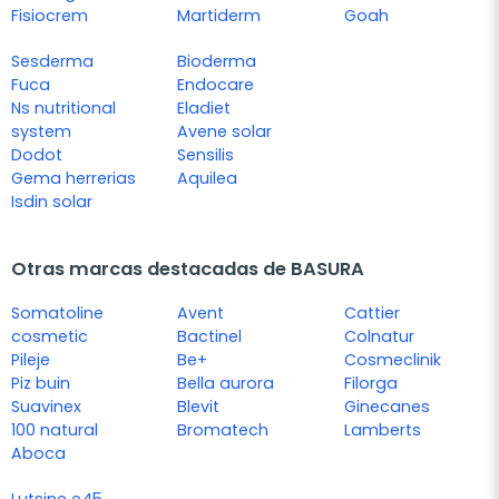
Fisiocrem
Martiderm
Goah
Sesderma
Bioderma
Fuca
Endocare
Ns nutritional
Eladiet
system
Avene solar
Dodot
Sensilis
Gema herrerias
Aquilea
Isdin solar
Otras marcas destacadas de BASURA
Somatoline
Avent
Cattier
cosmetic
Bactinel
Colnatur
Pileje
Be+
Cosmeclinik
Piz buin
Bella aurora
Filorga
Suavinex
Blevit
Ginecanes
100 natural
Bromatech
Lamberts
Aboca
Lutsine e45