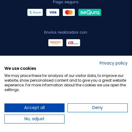
Pago seguro:
Envíos realizados con:
No lo decimos nosotros...
Privacy policy
We use cookies
¡Tu opinión es importante!
We may place these for analysis of our visitor data, to improve our
website, show personalised content and to give you a great website
experience. For more information about the cookies we use open the
settings.
Copyright © 2010-2026 Farmacia Barata S.L. Todos los
derechos reservados.
Accept all
Deny
No, adjust