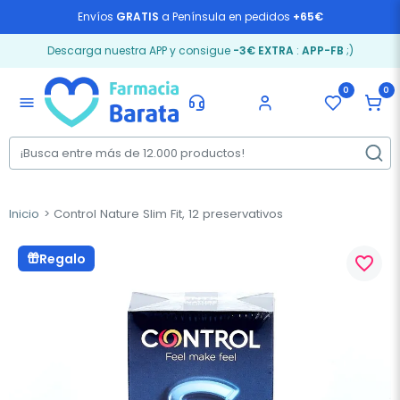
Envíos
GRATIS
a Península en pedidos
+65€
Descarga nuestra APP y consigue
-3€ EXTRA
:
APP-FB
;)
0
0
menu
Inicio
Control Nature Slim Fit, 12 preservativos
Regalo
favorite_border