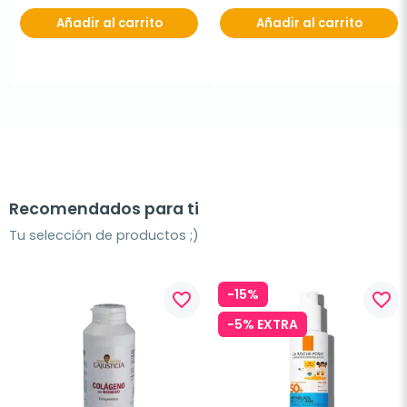
Añadir al carrito
Añadir al carrito
Recomendados para ti
Tu selección de productos ;)
-15%
favorite_border
favorite_border
-5% EXTRA