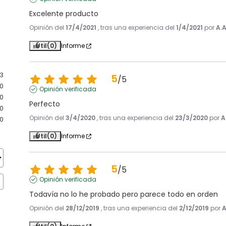
Excelente producto
Opinión del
17/4/2021
, tras una experiencia del
1/4/2021
por
A.A
Útil
(0)
Informe
3
5
/
5
0
Opinión verificada
0
Perfecto
0
Opinión del
3/4/2020
, tras una experiencia del
23/3/2020
por
A
0
Útil
(0)
Informe
5
/
5
Opinión verificada
Todavía no lo he probado pero parece todo en orden
Opinión del
28/12/2019
, tras una experiencia del
2/12/2019
por
A