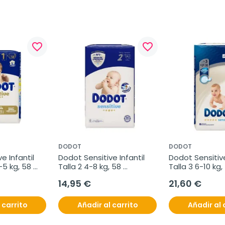
favorite_border
favorite_border
DODOT
DODOT
 Infantil 
Dodot Sensitive Infantil 
Dodot Sensitive 
-5 kg, 58 
Talla 2 4-8 kg, 58 
Talla 3 6-10 kg, 
unidades
unidades
14,95 €
21,60 €
 carrito
Añadir al carrito
Añadir al 