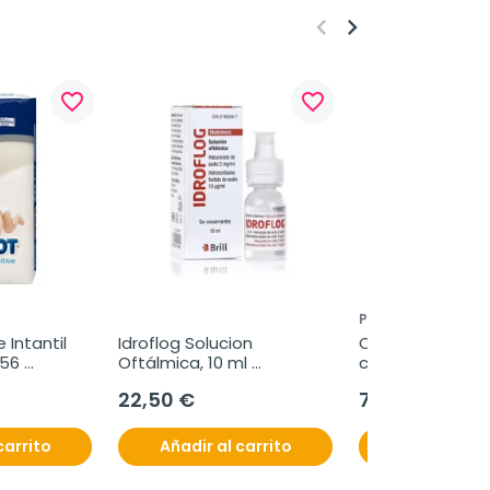
keyboard_arrow_left
keyboard_arrow_right
favorite_border
favorite_border
PROCARE HEALTH
Intantil 
Idroflog Solucion 
Ovosicare Man, 3
56 
Oftálmica, 10 ml 
cápsulas con pol
multidosis
cápsulas con ac
22,50 €
72,80 €
carrito
Añadir al carrito
Añadir al c