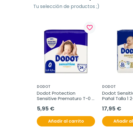
Tu selección de productos ;)
favorite_border
DODOT
DODOT
Dodot Protection 
Dodot Sensitive
Sensitive Prematuro T-0 
Pañal Talla 1 2
1.5-2.5 kg, 24 unidades
unidades
5,95 €
17,95 €
Añadir al carrito
Añadir al