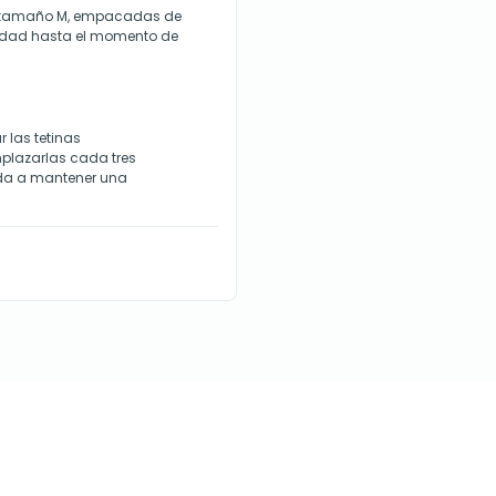
io, tamaño M, empacadas de
gridad hasta el momento de
las tetinas
plazarlas cada tres
uda a mantener una