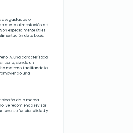
nas desgastadas o
do que la alimentación del
 Son especialmente útiles
alimentación de tu bebé.
fenol A, una característica
silicona, siendo un
cho materno, facilitando la
y promoviendo una
r biberón de la marca
lo. Se recomienda revisar
antener su funcionalidad y