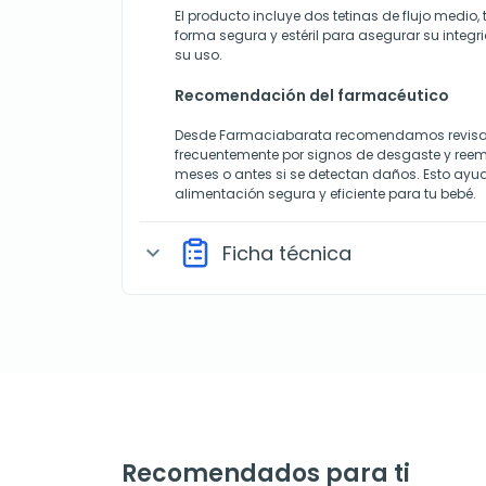
El producto incluye dos tetinas de flujo med
forma segura y estéril para asegurar su inte
su uso.
Recomendación del farmacéutico
Desde Farmaciabarata recomendamos revisar 
frecuentemente por signos de desgaste y reem
meses o antes si se detectan daños. Esto ay
alimentación segura y eficiente para tu bebé.
Ficha técnica
expand_more
Recomendados para ti