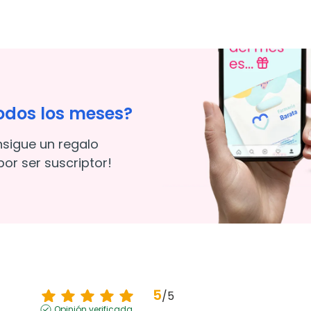
odos los meses?
nsigue un regalo
or ser suscriptor!
5
/
5
Opinión verificada