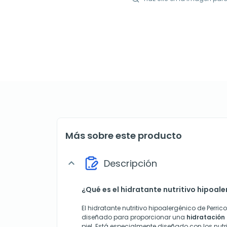
Más sobre este producto
Descripción
expand_more
¿Qué es el hidratante nutritivo hipoal
El hidratante nutritivo hipoalergénico de Perri
diseñado para proporcionar una
hidratación
piel. Está especialmente diseñado con los nutr