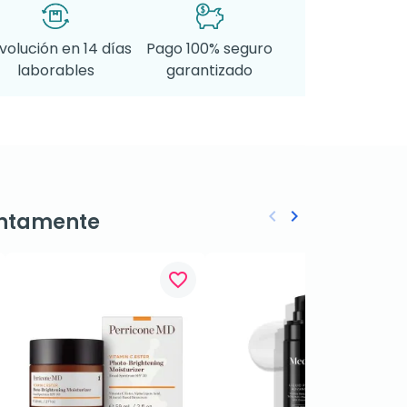
volución en 14 días
Pago 100% seguro
laborables
garantizado
keyboard_arrow_left
keyboard_arrow_right
ntamente
Anterior
Siguiente
favorite_border
favorite_border