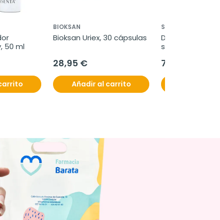
BIOKSAN
SEID
or 
Bioksan Uriex, 30 cápsulas
Diorren Stop Go, 
, 50 ml
sobres 3,25 g
28,95 €
7,20 €
carrito
Añadir al carrito
Añadir al c