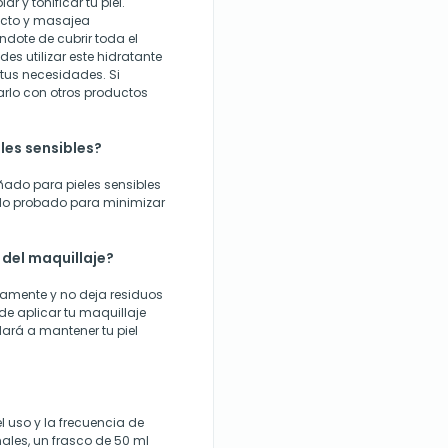
ar y tonificar tu piel.
ucto y masajea
ndote de cubrir toda el
des utilizar este hidratante
tus necesidades. Si
rlo con otros productos
les sensibles?
ñado para pieles sensibles
sido probado para minimizar
 del maquillaje?
idamente y no deja residuos
de aplicar tu maquillaje
ará a mantener tu piel
l uso y la frecuencia de
ales, un frasco de 50 ml