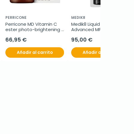
PERRICONE
MEDIK8
Perricone MD Vitamin C 
Medik8 Liquid Peptides 
ester photo-brightening 
Advanced MP, 30 ml
moisturizer, 59 ml
66,95 €
95,00 €
Añadir al carrito
Añadir al carrito