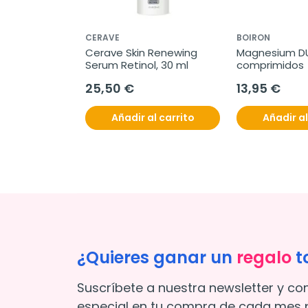
CERAVE
BOIRON
Cerave Skin Renewing 
Magnesium DUO
Serum Retinol, 30 ml
comprimidos
25,50 €
13,95 €
Añadir al carrito
Añadir al
¿Quieres ganar un
regalo
t
Suscríbete a nuestra newsletter y co
especial en tu compra de cada mes p