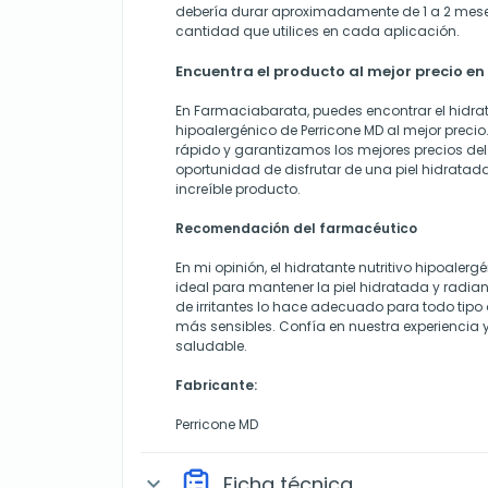
debería durar aproximadamente de 1 a 2 mese
cantidad que utilices en cada aplicación.
Encuentra el producto al mejor precio 
En Farmaciabarata, puedes encontrar el hidrata
hipoalergénico de Perricone MD al mejor preci
rápido y garantizamos los mejores precios de
oportunidad de disfrutar de una piel hidratad
increíble producto.
Recomendación del farmacéutico
En mi opinión, el hidratante nutritivo hipoalerg
ideal para mantener la piel hidratada y radian
de irritantes lo hace adecuado para todo tipo d
más sensibles. Confía en nuestra experiencia y
saludable.
Fabricante:
Perricone MD
Ficha técnica
expand_more