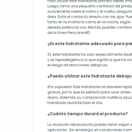
Para utilizar este hidratante, primero debes limpi
Luego, toma una pequeña cantidad del prod
suavemente sobre el rostro y el cuello, asegurá
área. Evita el contacto directo con los ojos. Pue
tanto en la mañana como en la noche, según 
deseas potenciar sus efectos, puedes combina
de la línea Perricone MD.
¿Es este hidratante adecuado para pie
Sí, este hidratante ha sido especialmente dise
y es hipoalergénico, lo que significa que ha 
el riesgo de reacciones alérgicas.
¿Puedo utilizar este hidratante debajo
¡Por supuesto! Este hidratante se absorbe ráp
grasos, por lo que es perfecto para usar antes 
diario. Además, su composición nutritiva ayud
hidratada durante todo el día.
¿Cuánto tiempo durará el producto?
La duración del producto puede variar según e
aplicación. Sin embargo, en condiciones norm