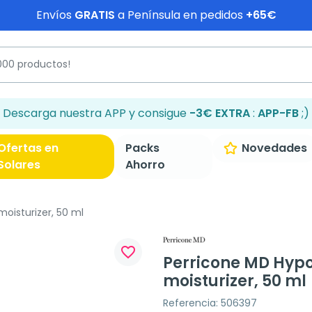
Envíos
GRATIS
a Península en pedidos
+65€
Descarga nuestra APP y consigue
-3€ EXTRA
:
APP-FB
;)
Ofertas en
Packs
Novedades
Solares
Ahorro
oisturizer, 50 ml
favorite_border
Perricone MD Hypo
moisturizer, 50 ml
Referencia: 506397