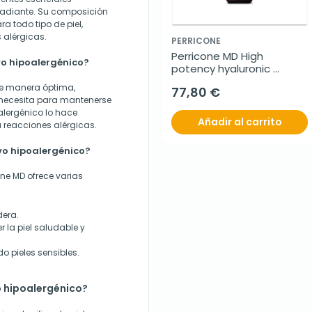
 radiante. Su composición
a todo tipo de piel,
 alérgicas.
PERRICONE
Perricone MD High 
ivo hipoalergénico?
potency hyaluronic 
intensive hydrating 
l de manera óptima,
77,80 €
serum, 59 ml
 necesita para mantenerse
alergénico lo hace
Añadir al carrito
 reacciones alérgicas.
ivo hipoalergénico?
one MD ofrece varias
dera.
 la piel saludable y
do pieles sensibles.
vo hipoalergénico?