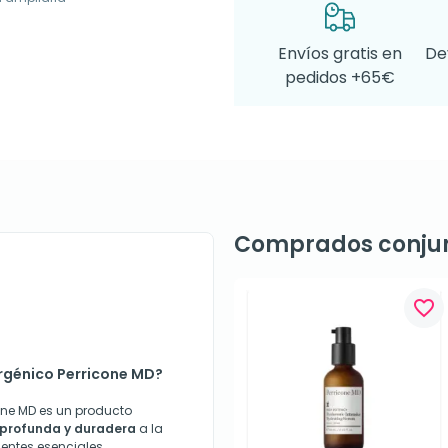
Envíos gratis en
De
pedidos +65€
Comprados conju
favorite_border
ergénico Perricone MD?
cone MD es un producto
 profunda y duradera
a la
ientes esenciales