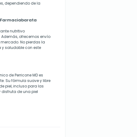
s, dependiendo de la
en Farmaciabarata
nte nutritivo
o. Además, ofrecemos envío
l mercado. No pierdas la
a y saludable con este
énico de Perricone MD es
te. Su fórmula suave y libre
e piel, incluso para las
 disfruta de una piel