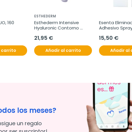
ESTHEDERM
, 160 
Esthederm Intensive 
Esenta Eliminad
Hyaluronic Contorno 
Adhesivo Spray
Labios, 15 ml
21,95 €
15,50 €
 carrito
Añadir al carrito
Añadir al 
odos los meses?
nsigue un regalo
or ser suscriptor!