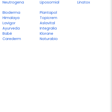
Neutrogena
Liposomial
Linatox
Bioderma
Plantapol
Himalaya
Topicrem
Lavigor
Aslavital
Ayurveda
Integralia
Babé
Klorane
Carederm
Naturabio