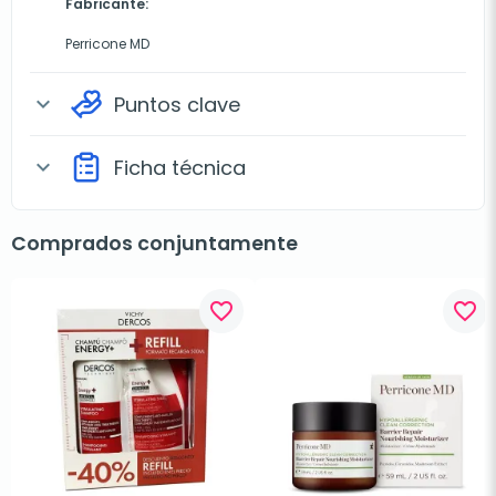
Fabricante:
Perricone MD
Puntos clave
expand_more
Ficha técnica
expand_more
Comprados conjuntamente
favorite_border
favorite_border