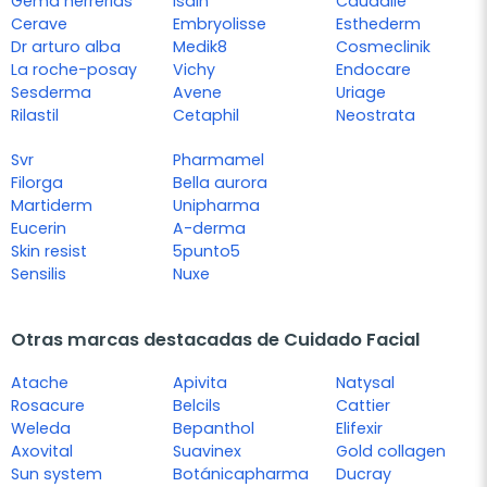
Gema herrerias
Isdin
Caudalie
Cerave
Embryolisse
Esthederm
Dr arturo alba
Medik8
Cosmeclinik
La roche-posay
Vichy
Endocare
Sesderma
Avene
Uriage
Rilastil
Cetaphil
Neostrata
Svr
Pharmamel
Filorga
Bella aurora
Martiderm
Unipharma
Eucerin
A-derma
Skin resist
5punto5
Sensilis
Nuxe
Otras marcas destacadas de Cuidado Facial
Atache
Apivita
Natysal
Rosacure
Belcils
Cattier
Weleda
Bepanthol
Elifexir
Axovital
Suavinex
Gold collagen
Sun system
Botánicapharma
Ducray