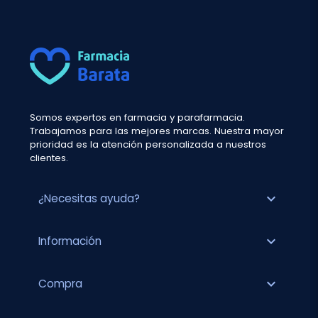
Somos expertos en farmacia y parafarmacia.
Trabajamos para las mejores marcas. Nuestra mayor
prioridad es la atención personalizada a nuestros
clientes.
expand_more
¿Necesitas ayuda?
expand_more
Información
expand_more
Compra