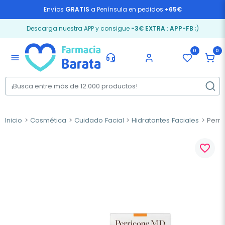
Envíos
GRATIS
a Península en pedidos
+65€
Descarga nuestra APP y consigue
-3€ EXTRA
:
APP-FB
;)
0
0
menu
Inicio
Cosmética
Cuidado Facial
Hidratantes Faciales
Perri
favorite_border