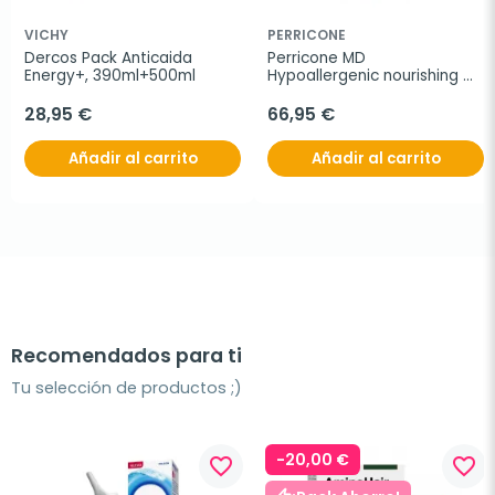
VICHY
PERRICONE
Dercos Pack Anticaida 
Perricone MD 
Energy+, 390ml+500ml
Hypoallergenic nourishing 
moisturizer, 50 ml
28,95 €
66,95 €
Añadir al carrito
Añadir al carrito
Recomendados para ti
Tu selección de productos ;)
-20,00 €
favorite_border
favorite_border