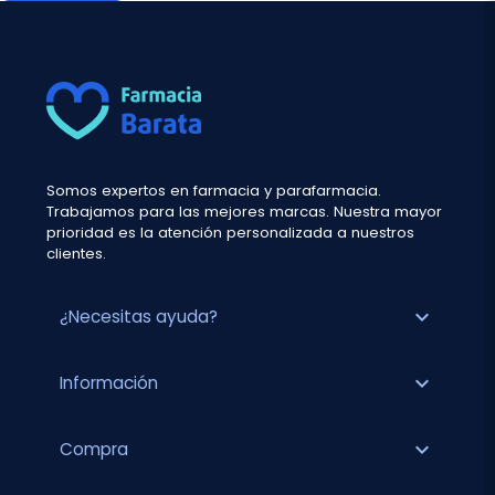
Somos expertos en farmacia y parafarmacia.
Trabajamos para las mejores marcas. Nuestra mayor
prioridad es la atención personalizada a nuestros
clientes.
expand_more
¿Necesitas ayuda?
expand_more
Información
expand_more
Compra