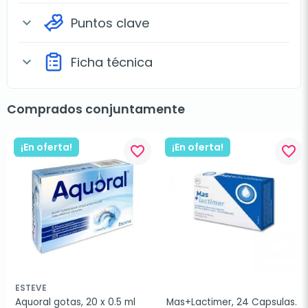
Puntos clave
expand_more
Ficha técnica
expand_more
Comprados conjuntamente
¡En oferta!
¡En oferta!
favorite_border
favorite_border
ESTEVE
Aquoral gotas, 20 x 0.5 ml
Mas+Lactimer, 24 Capsulas.