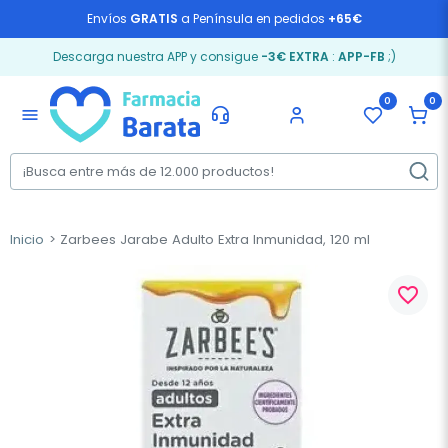
Envíos
GRATIS
a Península en pedidos
+65€
Descarga nuestra APP y consigue
-3€ EXTRA
:
APP-FB
;)
0
0
menu
Inicio
Zarbees Jarabe Adulto Extra Inmunidad, 120 ml
favorite_border