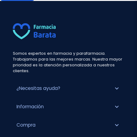
Somos expertos en farmacia y parafarmacia.
Trabajamos para las mejores marcas. Nuestra mayor
prioridad es la atención personalizada a nuestros
clientes.
expand_more
¿Necesitas ayuda?
expand_more
Información
expand_more
Compra