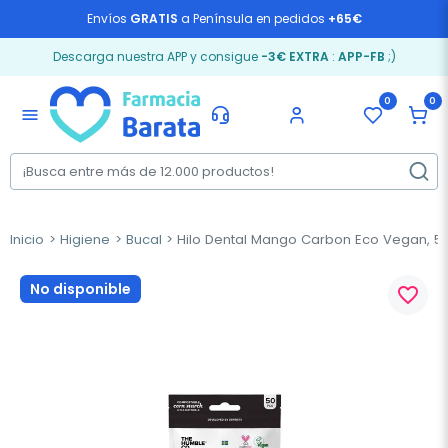
Envíos
GRATIS
a Península en pedidos
+65€
Descarga nuestra APP y consigue
-3€ EXTRA
:
APP-FB
;)
0
0
menu
Inicio
Higiene
Bucal
Hilo Dental Mango Carbon Eco Vegan, 50
No disponible
favorite_border