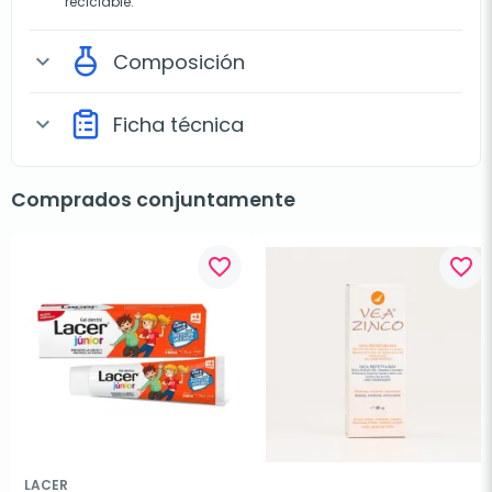
reciclable.
Composición
expand_more
Ficha técnica
expand_more
Comprados conjuntamente
favorite_border
favorite_border
LACER