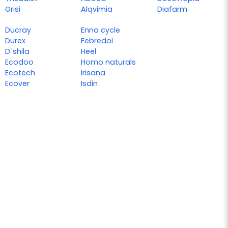
Grisi
Alqvimia
Diafarm
Ducray
Enna cycle
Durex
Febredol
D´shila
Heel
Ecodoo
Homo naturals
Ecotech
Irisana
Ecover
Isdin