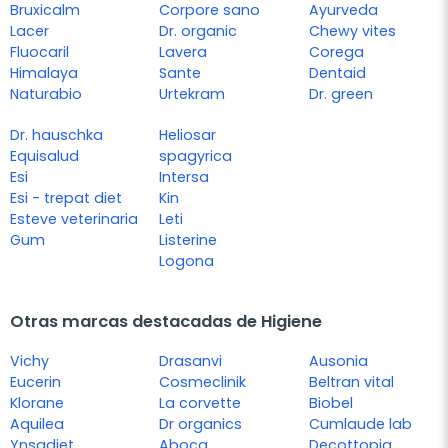
Bruxicalm
Corpore sano
Ayurveda
Lacer
Dr. organic
Chewy vites
Fluocaril
Lavera
Corega
Himalaya
Sante
Dentaid
Naturabio
Urtekram
Dr. green
Dr. hauschka
Heliosar
Equisalud
spagyrica
Esi
Intersa
Esi - trepat diet
Kin
Esteve veterinaria
Leti
Gum
Listerine
Logona
Otras marcas destacadas de Higiene
Vichy
Drasanvi
Ausonia
Eucerin
Cosmeclinik
Beltran vital
Klorane
La corvette
Biobel
Aquilea
Dr organics
Cumlaude lab
Ynsadiet
Aboca
Decottopia