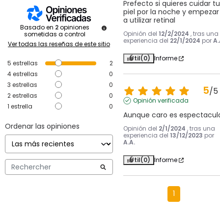
Prefecto si quieres cuidar tu 
piel por la noche y empezar 
a utilizar retinal
Basado en
2
opiniones
Opinión del
12/2/2024
, tras una
sometidas a control
experiencia del
22/1/2024
por
A.
Ver todas las reseñas de este sitio
Útil
(0)
Informe
5
estrellas
2
4
estrellas
0
3
estrellas
0
5
/
5
2
estrellas
0
Opinión verificada
1
estrella
0
Aunque caro es espectacul
Ordenar las opiniones
Opinión del
2/1/2024
, tras una
experiencia del
13/12/2023
por
A.A.
Útil
(0)
Informe
1