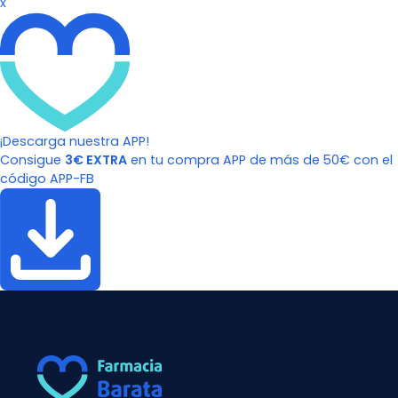
x
¡Descarga nuestra APP!
Consigue
3€ EXTRA
en tu compra APP de más de 50€ con el
código APP-FB