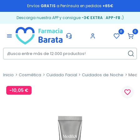
Envíos
GRATIS
a Península en pedidos
+65€
Descarga nuestra APP y consigue
-3€ EXTRA
:
APP-FB
;)
0
0
menu
Inicio
Cosmética
Cuidado Facial
Cuidados de Noche
Medik8
-10,05 €
favorite_border