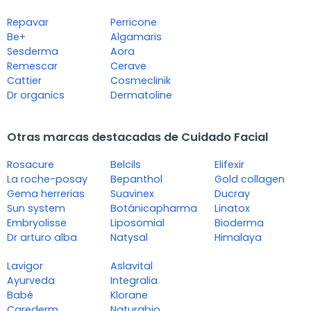
Repavar
Perricone
Be+
Algamaris
Sesderma
Aora
Remescar
Cerave
Cattier
Cosmeclinik
Dr organics
Dermatoline
Otras marcas destacadas de Cuidado Facial
Rosacure
Belcils
Elifexir
La roche-posay
Bepanthol
Gold collagen
Gema herrerias
Suavinex
Ducray
Sun system
Botánicapharma
Linatox
Embryolisse
Liposomial
Bioderma
Dr arturo alba
Natysal
Himalaya
Lavigor
Aslavital
Ayurveda
Integralia
Babé
Klorane
Carederm
Naturabio