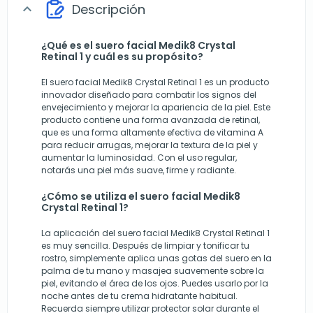
Descripción
expand_more
¿Qué es el suero facial Medik8 Crystal
Retinal 1 y cuál es su propósito?
El suero facial Medik8 Crystal Retinal 1 es un producto
innovador diseñado para combatir los signos del
envejecimiento y mejorar la apariencia de la piel. Este
producto contiene una forma avanzada de retinal,
que es una forma altamente efectiva de vitamina A
para reducir arrugas, mejorar la textura de la piel y
aumentar la luminosidad. Con el uso regular,
notarás una piel más suave, firme y radiante.
¿Cómo se utiliza el suero facial Medik8
Crystal Retinal 1?
La aplicación del suero facial Medik8 Crystal Retinal 1
es muy sencilla. Después de limpiar y tonificar tu
rostro, simplemente aplica unas gotas del suero en la
palma de tu mano y masajea suavemente sobre la
piel, evitando el área de los ojos. Puedes usarlo por la
noche antes de tu crema hidratante habitual.
Recuerda siempre utilizar protector solar durante el