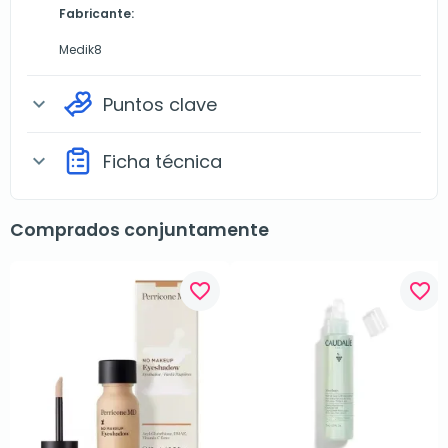
Fabricante:
Medik8
Puntos clave
expand_more
Ficha técnica
expand_more
Comprados conjuntamente
favorite_border
favorite_border