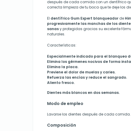
después de cada comida con un dentífrico qu
correcta limpieza de tu boca que te deje los d
El
dentífrico Gum Expert blanqueador
de
Him
progresivamente las manchas de los diente
sanas
y protegidas gracias su excelente fórm
naturales.
Características:
Especialmente indicado para el blanqueo de
Elimina los gérmenes nocivos de forma inst
Elimina la placa.
Previene el dolor de muelas y caries.
Refuerza las encías y reduce el sangrado.
Aliento fresco.
Dientes más blancos en dos semanas.
Modo de empleo
Lavarse los dientes después de cada comida.
Composición