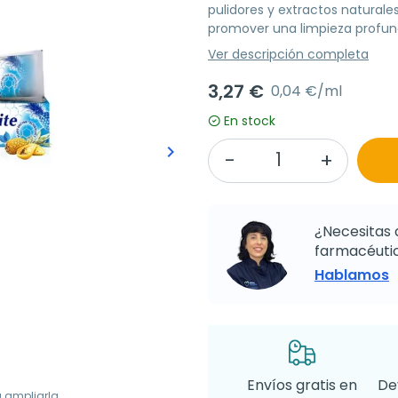
pulidores y extractos naturales
promover una limpieza profun
Ver descripción completa
3,27 €
0,04 €/ml
En stock
keyboard_arrow_right
Siguiente
¿Necesitas 
farmacéutic
Hablamos
Envíos gratis en
De
a ampliarla