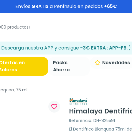
Envíos
GRATIS
a Península en pedidos
+65€
Descarga nuestra APP y consigue
-3€ EXTRA
:
APP-FB
;)
Ofertas en
Packs
Novedades
Solares
Ahorro
anquea, 75 ml.
favorite_border
Himalaya Dentífri
Referencia: DH-825591
El Dentífrico Blanquea 75ml 