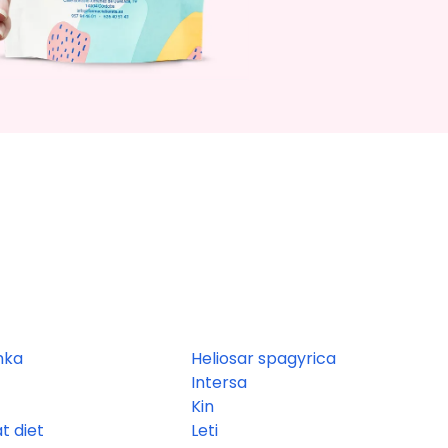
hka
Heliosar spagyrica
Intersa
Kin
at diet
Leti