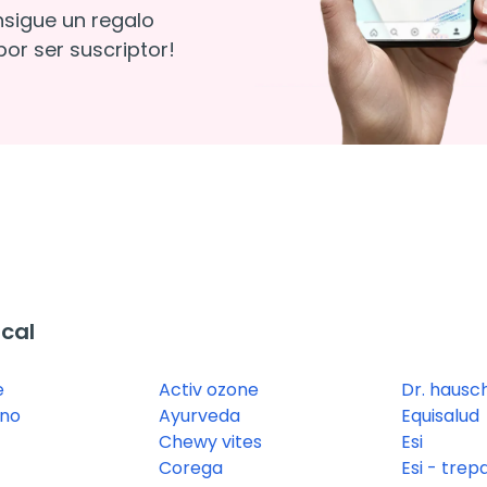
nsigue un regalo
or ser suscriptor!
cal
e
Activ ozone
Dr. hausc
ano
Ayurveda
Equisalud
Chewy vites
Esi
Corega
Esi - trep