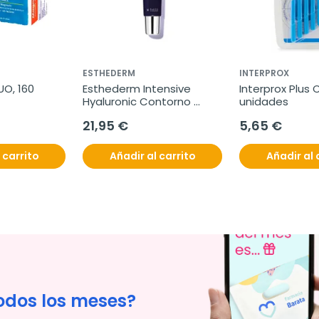
ESTHEDERM
INTERPROX
, 160 
Esthederm Intensive 
Interprox Plus C
Hyaluronic Contorno 
unidades
Labios, 15 ml
21,95 €
5,65 €
 carrito
Añadir al carrito
Añadir al 
odos los meses?