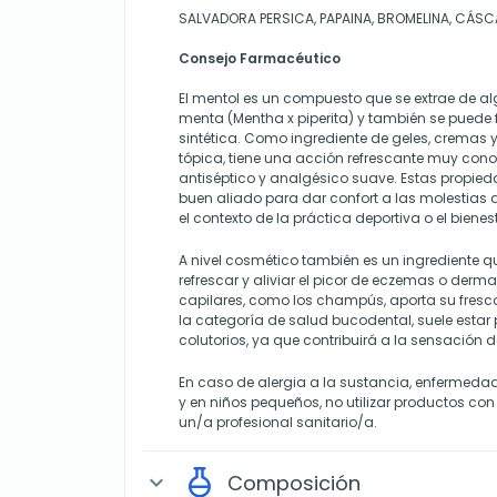
SALVADORA PERSICA, PAPAINA, BROMELINA, CÁSC
Consejo Farmacéutico
El mentol es un compuesto que se extrae de a
menta (Mentha x piperita) y también se puede
sintética. Como ingrediente de geles, cremas 
tópica, tiene una acción refrescante muy con
antiséptico y analgésico suave. Estas propied
buen aliado para dar confort a las molestias 
el contexto de la práctica deportiva o el bienest
A nivel cosmético también es un ingrediente q
refrescar y aliviar el picor de eczemas o derma
capilares, como los champús, aporta su frescor
la categoría de salud bucodental, suele estar p
colutorios, ya que contribuirá a la sensación de
En caso de alergia a la sustancia, enfermedad
y en niños pequeños, no utilizar productos con
un/a profesional sanitario/a.
Composición
expand_more