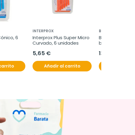
INTERPROX
BRUXICALM
ónico, 6 
Interprox Plus Super Micro 
Bruxicalm Night 
Curvado, 6 unidades
bucal anti-bruxis
protector
5,65 €
13,95 €
carrito
Añadir al carrito
Añadir al c