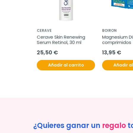
CERAVE
BOIRON
Renewing 
Cerave Skin Renewing 
Magnesium DUO
tamina C, 30 
Serum Retinol, 30 ml
comprimidos
25,50 €
13,95 €
l carrito
Añadir al carrito
Añadir al
¿Quieres ganar un
regalo
t