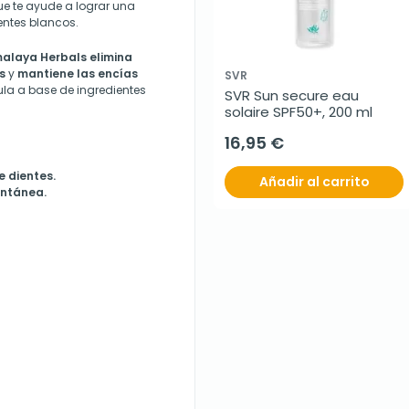
e te ayude a lograr una
ientes blancos.
alaya Herbals elimina
s
y
mantiene las encías
SVR
ula a base de ingredientes
SVR Sun secure eau 
solaire SPF50+, 200 ml
16,95 €
 dientes.
Añadir al carrito
antánea.