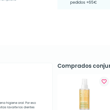
pedidos +65€
Comprados conju
favorite_border
a higiene oral. Por eso
tas lavarte los dientes