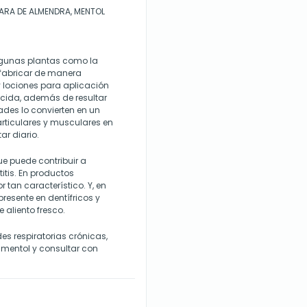
ARA DE ALMENDRA, MENTOL
lgunas plantas como la
 fabricar de manera
y lociones para aplicación
ocida, además de resultar
ades lo convierten en un
articulares y musculares en
ar diario.
ue puede contribuir a
titis. En productos
 tan característico. Y, en
resente en dentífricos y
 aliento fresco.
es respiratorias crónicas,
 mentol y consultar con