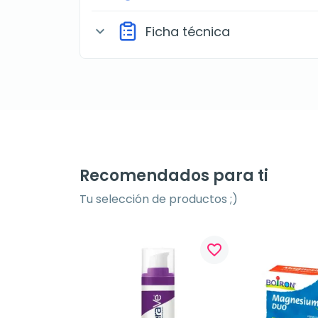
Ficha técnica
expand_more
Recomendados para ti
Tu selección de productos ;)
favorite_border
favorite_border