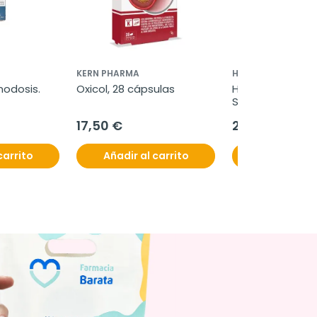
KERN PHARMA
HELIOCARE
onodosis.
Oxicol, 28 cápsulas
Heliocare 360º ge
SPF50, 50 ml
17,50 €
21,95 €
carrito
Añadir al carrito
Añadir al c