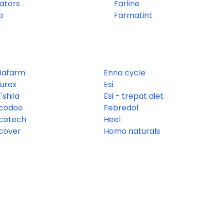
vators
Farline
a
Farmatint
iafarm
Enna cycle
urex
Esi
´shila
Esi - trepat diet
codoo
Febredol
cotech
Heel
cover
Homo naturals