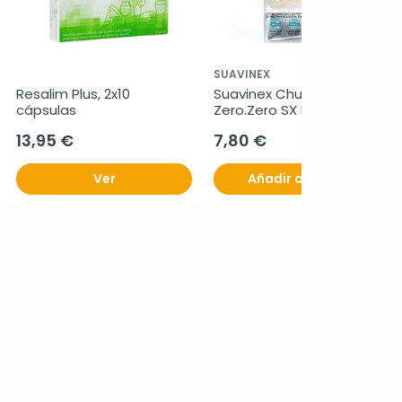
SUAVINEX
Resalim Plus, 2x10 
Suavinex Chupete 
cápsulas
Zero.Zero SX PRO aireado 
0-6 meses, 1 unidad
13,95 €
7,80 €
Ver
Añadir al carrito