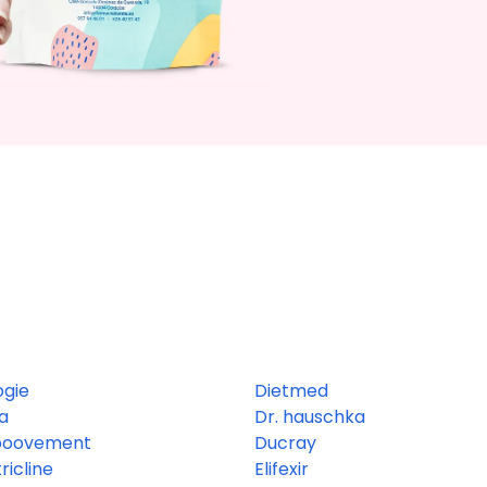
ogie
Dietmed
a
Dr. hauschka
oovement
Ducray
ricline
Elifexir