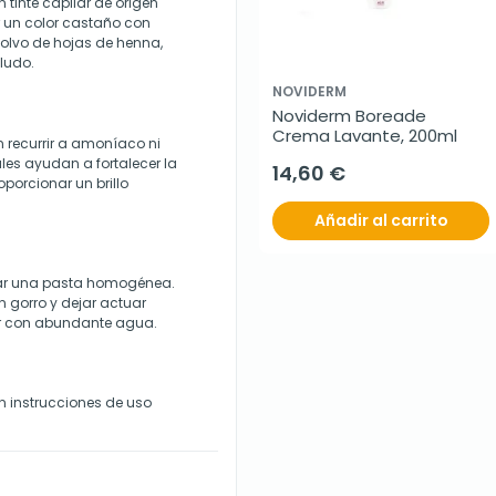
inte capilar de origen
 un color castaño con
polvo de hojas de henna,
lludo.
NOVIDERM
Noviderm Boreade 
Crema Lavante, 200ml
in recurrir a amoníaco ni
s ayudan a fortalecer la
14,60 €
roporcionar un brillo
Añadir al carrito
grar una pasta homogénea.
on gorro y dejar actuar
ar con abundante agua.
n instrucciones de uso