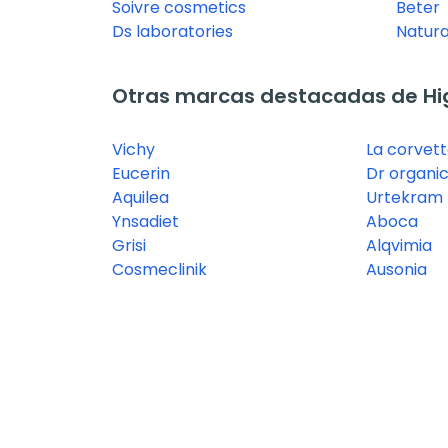
Soivre cosmetics
Beter
Ds laboratories
Natura
Otras marcas destacadas de Hi
Vichy
La corvet
Eucerin
Dr organi
Aquilea
Urtekram
Ynsadiet
Aboca
Grisi
Alqvimia
Cosmeclinik
Ausonia