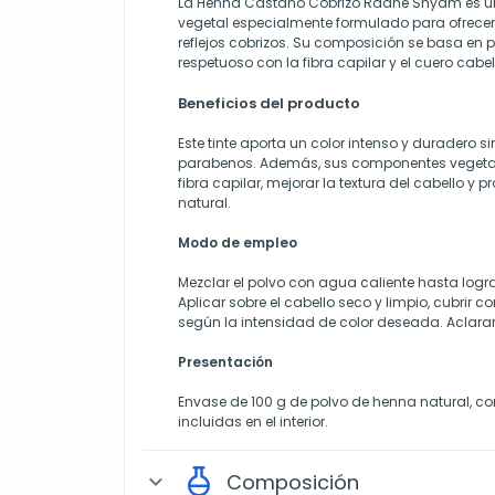
La Henna Castaño Cobrizo Radhe Shyam es un t
vegetal especialmente formulado para ofrecer
reflejos cobrizos. Su composición se basa en 
respetuoso con la fibra capilar y el cuero cabe
Beneficios del producto
Este tinte aporta un color intenso y duradero s
parabenos. Además, sus componentes vegetale
fibra capilar, mejorar la textura del cabello y p
natural.
Modo de empleo
Mezclar el polvo con agua caliente hasta lo
Aplicar sobre el cabello seco y limpio, cubrir c
según la intensidad de color deseada. Aclar
Presentación
Envase de 100 g de polvo de henna natural, co
incluidas en el interior.
Composición
expand_more