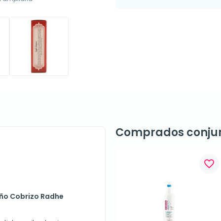
Comprados conju
favorite_border
año Cobrizo Radhe