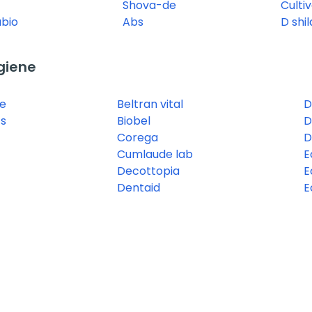
Shova-de
Culti
bio
Abs
D shil
giene
te
Beltran vital
D
cs
Biobel
D
Corega
D
Cumlaude lab
E
Decottopia
E
Dentaid
E