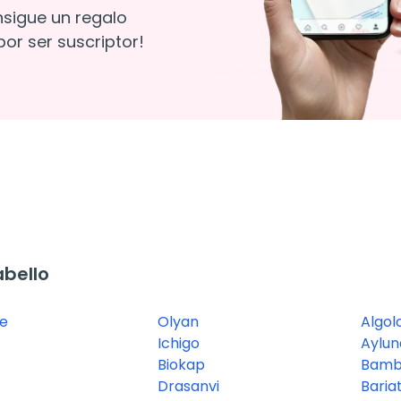
nsigue un regalo
or ser suscriptor!
bello
ne
Olyan
Algol
Ichigo
Aylun
Biokap
Bamb
Drasanvi
Bariat