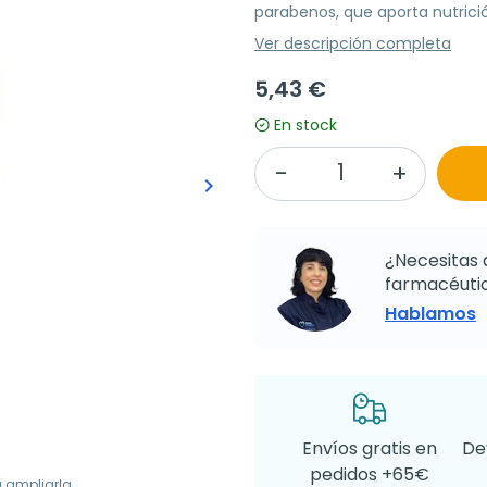
parabenos, que aporta nutrició
Ver descripción completa
5,43 €
En stock
keyboard_arrow_right
Siguiente
¿Necesitas 
farmacéutic
Hablamos
Envíos gratis en
De
pedidos +65€
a ampliarla