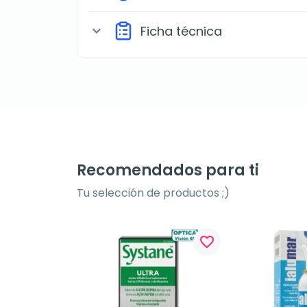
Ficha técnica
expand_more
Recomendados para ti
Tu selección de productos ;)
favorite_border