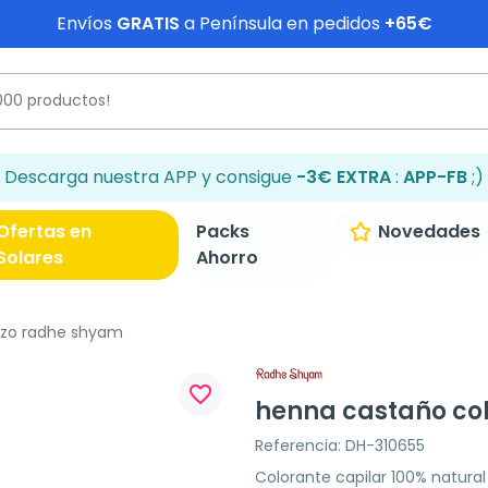
Envíos
GRATIS
a Península en pedidos
+65€
Descarga nuestra APP y consigue
-3€ EXTRA
:
APP-FB
;)
Ofertas en
Packs
Novedades
Solares
Ahorro
izo radhe shyam
favorite_border
henna castaño co
Referencia: DH-310655
Colorante capilar 100% natura