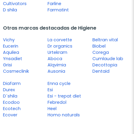
Cultivators
Farline
D shila
Farmatint
Otras marcas destacadas de Higiene
Vichy
La corvette
Beltran vital
Eucerin
Dr organics
Biobel
Aquilea
Urtekram
Corega
Ynsadiet
Aboca
Cumlaude lab
Grisi
Alqvimia
Decottopia
Cosmeclinik
Ausonia
Dentaid
Diafarm
Enna cycle
Durex
Esi
D´shila
Esi - trepat diet
Ecodoo
Febredol
Ecotech
Heel
Ecover
Homo naturals