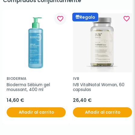
Comprados conjuntamente
Regalo
favorite_border
favorite_border
BIODERMA
IVB
Bioderma Sébium gel 
IVB VitalNatal Woman, 60 
moussant, 400 ml
capsulas
14,60 €
26,40 €
Añadir al carrito
Añadir al carrito