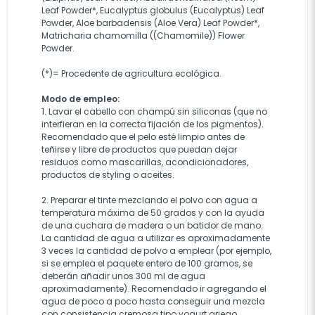
Leaf Powder*, Eucalyptus globulus (Eucalyptus) Leaf
Powder, Aloe barbadensis (Aloe Vera) Leaf Powder*,
Matricharia chamomilla ((Chamomile)) Flower
Powder.
(*)= Procedente de agricultura ecológica.
Modo de empleo:
1. Lavar el cabello con champú sin siliconas (que no
interfieran en la correcta fijación de los pigmentos).
Recomendado que el pelo esté limpio antes de
teñirse y libre de productos que puedan dejar
residuos como mascarillas, acondicionadores,
productos de styling o aceites.
2. Preparar el tinte mezclando el polvo con agua a
temperatura máxima de 50 grados y con la ayuda
de una cuchara de madera o un batidor de mano.
La cantidad de agua a utilizar es aproximadamente
3 veces la cantidad de polvo a emplear (por ejemplo,
si se emplea el paquete entero de 100 gramos, se
deberán añadir unos 300 ml de agua
aproximadamente). Recomendado ir agregando el
agua de poco a poco hasta conseguir una mezcla
con consistencia cremosa tipo yogurt griego.