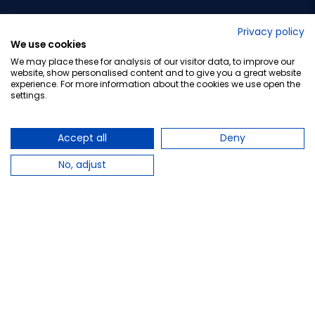
No lo decimos nosotros...
Privacy policy
We use cookies
¡Tu opinión es importante!
We may place these for analysis of our visitor data, to improve our
website, show personalised content and to give you a great website
experience. For more information about the cookies we use open the
settings.
Copyright © 2010-2026 Farmacia Barata S.L. Todos los
derechos reservados.
Accept all
Deny
No, adjust
Total:
14,40 €
−
+
Añadir al carrito