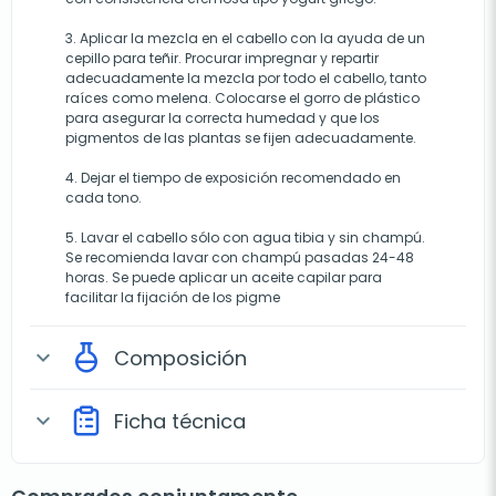
3. Aplicar la mezcla en el cabello con la ayuda de un
cepillo para teñir. Procurar impregnar y repartir
adecuadamente la mezcla por todo el cabello, tanto
raíces como melena. Colocarse el gorro de plástico
para asegurar la correcta humedad y que los
pigmentos de las plantas se fijen adecuadamente.
4. Dejar el tiempo de exposición recomendado en
cada tono.
5. Lavar el cabello sólo con agua tibia y sin champú.
Se recomienda lavar con champú pasadas 24-48
horas. Se puede aplicar un aceite capilar para
facilitar la fijación de los pigme
Composición
expand_more
Ficha técnica
expand_more