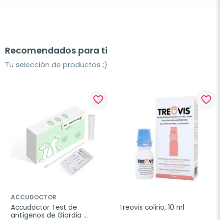
Recomendados para ti
Tu selección de productos ;)
favorite_border
favorite_border
ACCUDOCTOR
Accudoctor Test de 
Treovis colirio, 10 ml
antígenos de Giardia 