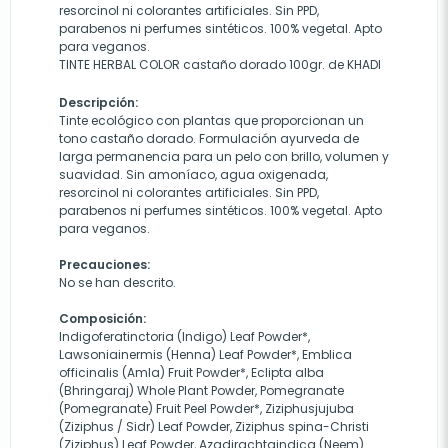
resorcinol ni colorantes artificiales. Sin PPD,
parabenos ni perfumes sintéticos. 100% vegetal. Apto
para veganos.
TINTE HERBAL COLOR castaño dorado 100gr. de KHADI
Descripción:
Tinte ecológico con plantas que proporcionan un
tono castaño dorado. Formulación ayurveda de
larga permanencia para un pelo con brillo, volumen y
suavidad. Sin amoníaco, agua oxigenada,
resorcinol ni colorantes artificiales. Sin PPD,
parabenos ni perfumes sintéticos. 100% vegetal. Apto
para veganos.
Precauciones:
No se han descrito.
Composición:
Indigoferatinctoria (Indigo) Leaf Powder*,
Lawsoniainermis (Henna) Leaf Powder*, Emblica
officinalis (Amla) Fruit Powder*, Eclipta alba
(Bhringaraj) Whole Plant Powder, Pomegranate
(Pomegranate) Fruit Peel Powder*, Ziziphusjujuba
(Ziziphus / Sidr) Leaf Powder, Ziziphus spina-Christi
(Ziziphus) Leaf Powder, Azadirachtaindica (Neem)