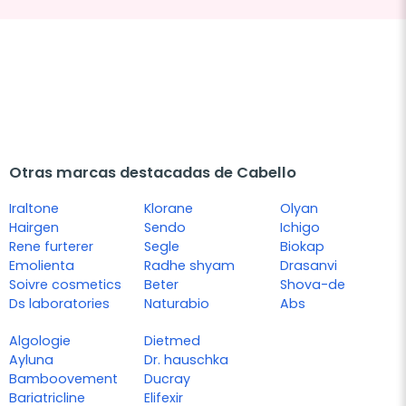
Otras marcas destacadas de Cabello
Iraltone
Klorane
Olyan
Hairgen
Sendo
Ichigo
Rene furterer
Segle
Biokap
Emolienta
Radhe shyam
Drasanvi
Soivre cosmetics
Beter
Shova-de
Ds laboratories
Naturabio
Abs
Algologie
Dietmed
Ayluna
Dr. hauschka
Bamboovement
Ducray
Bariatricline
Elifexir