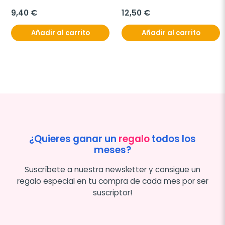
lamblia y Parvovirus en 
heces de perros, Caja 2 
9,40 €
12,50 €
pruebas
Añadir al carrito
Añadir al carrito
¿Quieres ganar un
regalo
todos los
meses?
Suscríbete a nuestra newsletter y consigue un
regalo especial en tu compra de cada mes por ser
suscriptor!