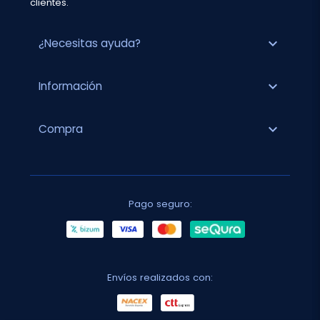
clientes.
expand_more
¿Necesitas ayuda?
expand_more
Información
expand_more
Compra
Pago seguro:
Envíos realizados con: