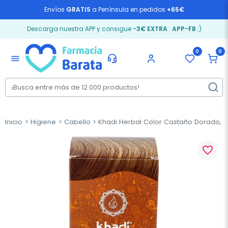
Envíos
GRATIS
a Península en pedidos
+65€
Descarga nuestra APP y consigue
-3€ EXTRA
:
APP-FB
;)
0
0
menu
Inicio
Higiene
Cabello
Khadi Herbal Color Castaño Dorado, 1
favorite_border