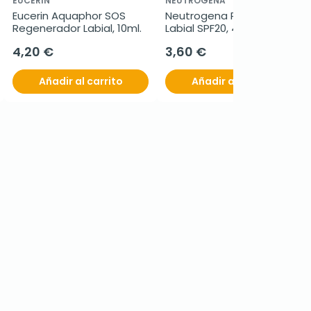
EUCERIN
NEUTROGENA
Eucerin Aquaphor SOS 
Neutrogena Protector 
Regenerador Labial, 10ml.
Labial SPF20, 4,8 g
4,20 €
3,60 €
Añadir al carrito
Añadir al carrito