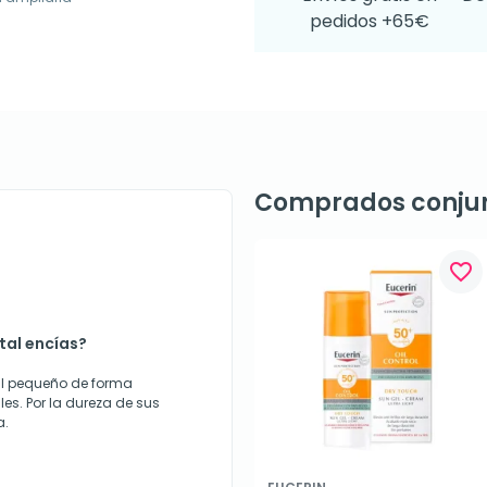
pedidos +65€
Comprados conju
favorite_border
ntal encías?
al pequeño de forma
les. Por la dureza de sus
a.