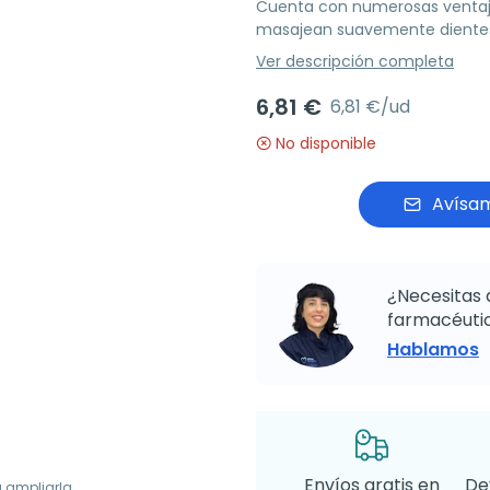
Cuenta con numerosas ventaj
masajean suavemente dientes
Ver descripción completa
6,81 €
6,81 €/ud
No disponible
Avísam
¿Necesitas 
farmacéutic
Hablamos
Envíos gratis en
De
a ampliarla