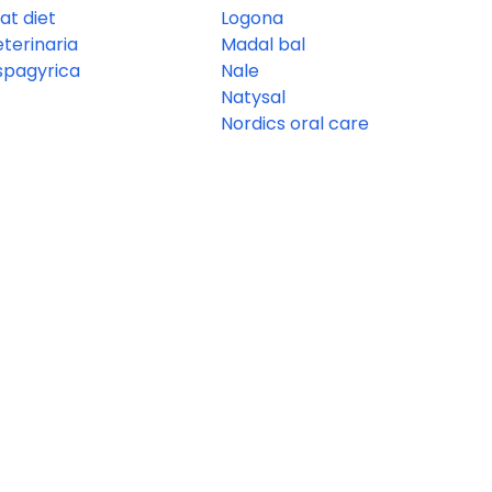
pat diet
Logona
terinaria
Madal bal
 spagyrica
Nale
Natysal
Nordics oral care