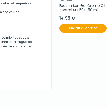
EUCERIN
u
cabezal pequeño
y
Eucerin Sun Gel Creme Oil 
control SPF50+, 50 ml
o
con estrías.
14,95 €
Añadir al carrito
n movimientos suaves
r también la lengua de
espués de las comidas