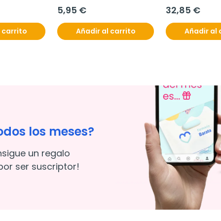
5,95 €
32,85 €
 carrito
Añadir al carrito
Añadir al 
odos los meses?
nsigue un regalo
or ser suscriptor!