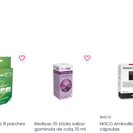
favorite_border
favorite_border
NHCO
, 8 parches 
Redisac 10 sticks sabor 
NHCO Aminolibi
gominola de cola, 10 ml
cápsulas