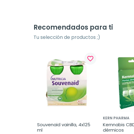
Recomendados para ti
Tu selección de productos ;)
favorite_border
KERN PHARMA
Souvenaid vainilla, 4x125 
Kernnabis CBD
ml
dérmicos