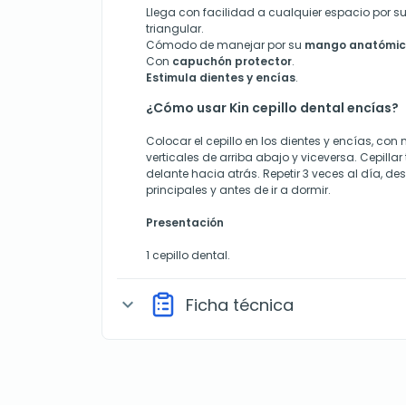
Llega con facilidad a cualquier espacio por s
triangular.
Cómodo de manejar por su
mango anatómic
Con
capuchón protector
.
Estimula dientes y encías
.
¿Cómo usar Kin cepillo dental encías?
Colocar el cepillo en los dientes y encías, co
verticales de arriba abajo y viceversa. Cepilla
delante hacia atrás. Repetir 3 veces al día, d
principales y antes de ir a dormir.
Presentación
1 cepillo dental.
Ficha técnica
expand_more