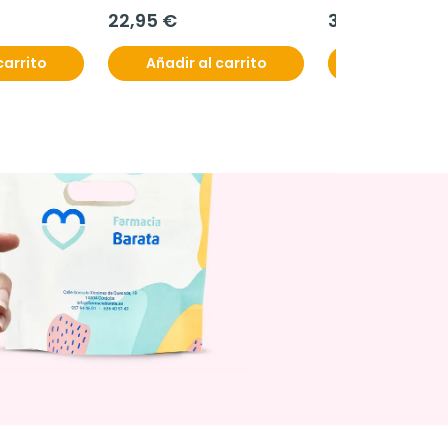
22,95 €
31,95 €
carrito
Añadir al carrito
Añadir al c