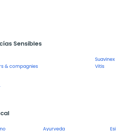
ías Sensibles
Suavinex
rs & compagnies
Vitis
r
cal
ano
Ayurveda
Esi