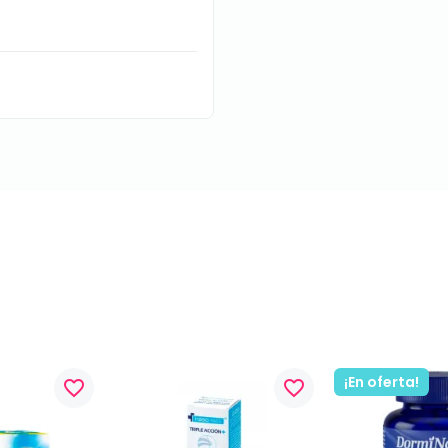
¡En oferta!
favorite_border
favorite_border