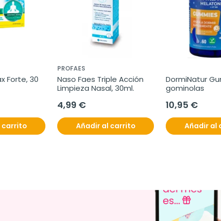
PROFAES
x Forte, 30 
Naso Faes Triple Acción 
DormiNatur Gu
Limpieza Nasal, 30ml.
gominolas
4,99 €
10,95 €
 carrito
Añadir al carrito
Añadir al 