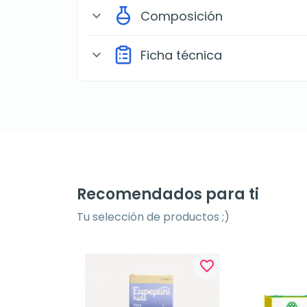
Composición
expand_more
Ficha técnica
expand_more
Recomendados para ti
Tu selección de productos ;)
favorite_border