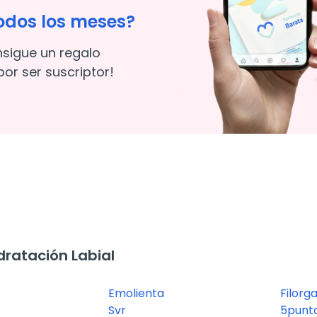
odos los meses?
nsigue un regalo
or ser suscriptor!
ratación Labial
Emolienta
Filorg
Svr
5punt