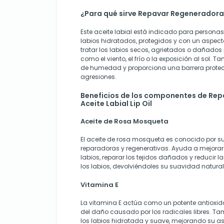
¿Para qué sirve Repavar Regeneradora A
Este aceite labial está indicado para person
labios hidratados, protegidos y con un aspect
tratar los labios secos, agrietados o dañados 
como el viento, el frío o la exposición al sol. 
de humedad y proporciona una barrera protec
agresiones.
Beneficios de los componentes de Re
Aceite Labial Lip Oil
Aceite de Rosa Mosqueta
El aceite de rosa mosqueta es conocido por s
reparadoras y regenerativas. Ayuda a mejorar 
labios, reparar los tejidos dañados y reducir l
los labios, devolviéndoles su suavidad natural
Vitamina E
La vitamina E actúa como un potente antioxida
del daño causado por los radicales libres. Ta
los labios hidratada y suave, mejorando su as