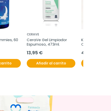
CERAVE
mmies, 60 
CeraVe Gel Limpiador 
Kelo-Cote Redu
Espumoso, 473ml.
Cicatrices UV, 1
13,95 €
45,95 €
carrito
Añadir al carrito
Añadir al c