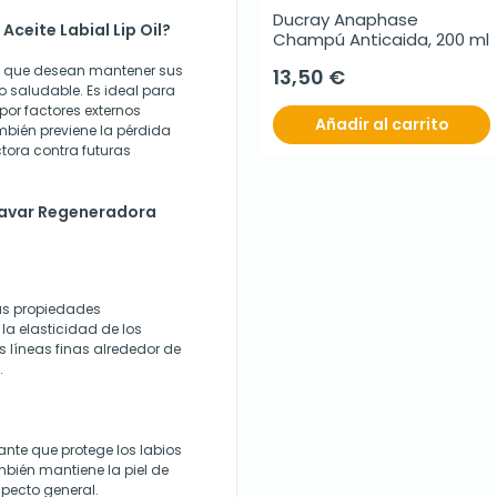
Ducray Anaphase 
ceite Labial Lip Oil?
Champú Anticaida, 200 ml
as que desean mantener sus
13,50 €
o saludable. Es ideal para
por factores externos
Añadir al carrito
También previene la pérdida
tora contra futuras
pavar Regeneradora
us propiedades
la elasticidad de los
as líneas finas alrededor de
.
nte que protege los labios
mbién mantiene la piel de
pecto general.