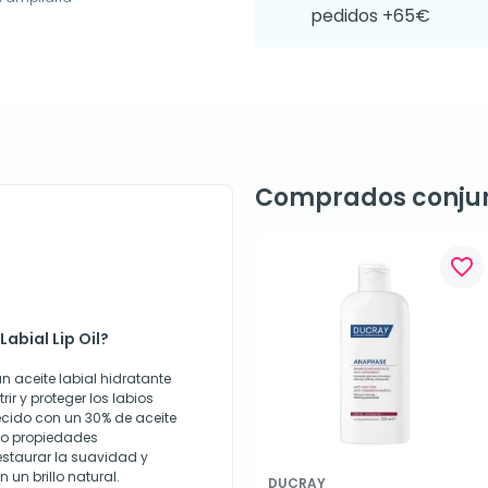
pedidos +65€
Comprados conju
favorite_border
abial Lip Oil?
n aceite labial hidratante
r y proteger los labios
ecido con un 30% de aceite
do propiedades
estaurar la suavidad y
 un brillo natural.
DUCRAY