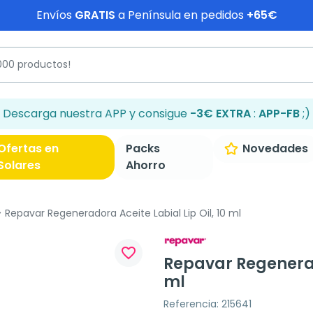
Envíos
GRATIS
a Península en pedidos
+65€
Descarga nuestra APP y consigue
-3€ EXTRA
:
APP-FB
;)
Ofertas en
Packs
Novedades
Solares
Ahorro
Repavar Regeneradora Aceite Labial Lip Oil, 10 ml
favorite_border
Repavar Regenerado
ml
Referencia: 215641