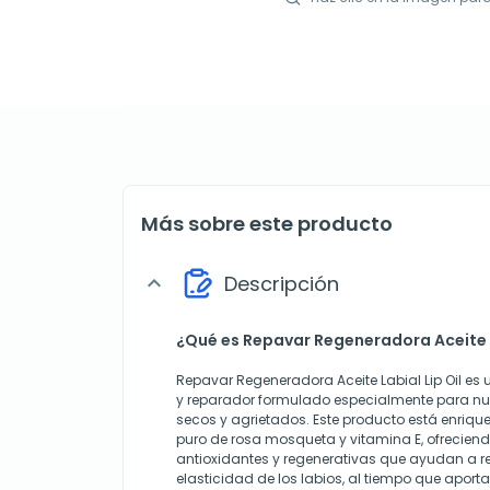
Más sobre este producto
Descripción
expand_more
¿Qué es Repavar Regeneradora Aceite L
Repavar Regeneradora Aceite Labial Lip Oil es u
y reparador formulado especialmente para nutri
secos y agrietados. Este producto está enriqu
puro de rosa mosqueta y vitamina E, ofrecien
antioxidantes y regenerativas que ayudan a r
elasticidad de los labios, al tiempo que aportan