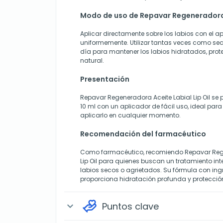
Modo de uso de Repavar Regeneradora A
Aplicar directamente sobre los labios con el apl
uniformemente. Utilizar tantas veces como sea
día para mantener los labios hidratados, prote
natural.
Presentación
Repavar Regeneradora Aceite Labial Lip Oil se
10 ml con un aplicador de fácil uso, ideal para
aplicarlo en cualquier momento.
Recomendación del farmacéutico
Como farmacéutico, recomiendo Repavar Rege
Lip Oil para quienes buscan un tratamiento int
labios secos o agrietados. Su fórmula con in
proporciona hidratación profunda y protecci
Puntos clave
expand_more