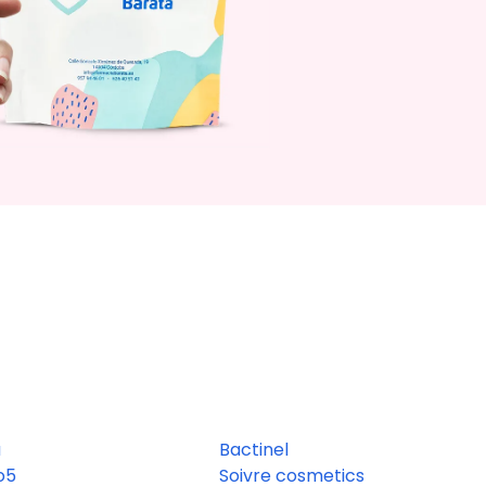
a
Bactinel
o5
Soivre cosmetics