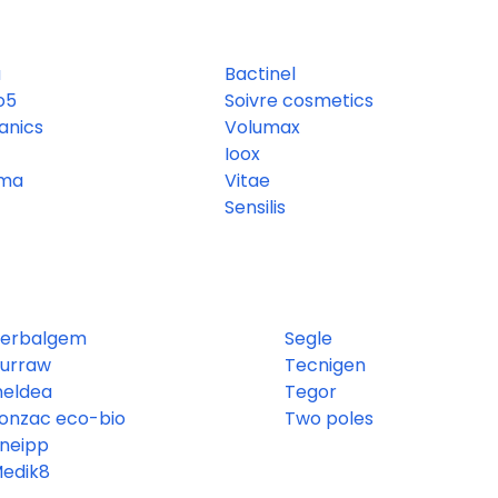
a
Bactinel
o5
Soivre cosmetics
anics
Volumax
Ioox
ma
Vitae
Sensilis
erbalgem
Segle
urraw
Tecnigen
neldea
Tegor
onzac eco-bio
Two poles
neipp
edik8