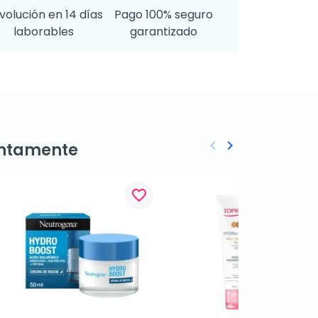
volución en 14 días
Pago 100% seguro
laborables
garantizado
keyboard_arrow_left
keyboard_arrow_right
ntamente
Anterior
Siguiente
favorite_border
favorite_border