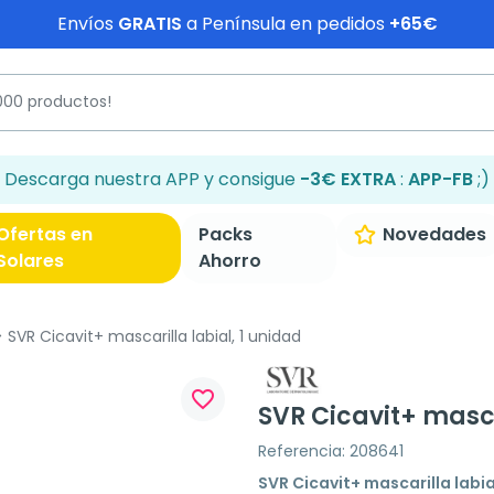
Envíos
GRATIS
a Península en pedidos
+65€
Descarga nuestra APP y consigue
-3€ EXTRA
:
APP-FB
;)
Ofertas en
Packs
Novedades
Solares
Ahorro
SVR Cicavit+ mascarilla labial, 1 unidad
favorite_border
SVR Cicavit+ masca
Referencia: 208641
SVR Cicavit+ mascarilla labia