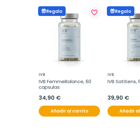
Regalo
Regalo
favorite_border
favorite_border
IVB
IVB
ntrol gel 
IVB FemmeBalance, 60 
IVB SatiSens,
ante, 52 ml
capsulas
34,90 €
39,90 €
l carrito
Añadir al carrito
Añadir al