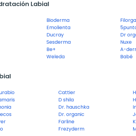
ratación Labial
Bioderma
Filorg
Emolienta
5punt
Ducray
Dr org
Sesderma
Nuxe
Be+
A-der
Weleda
Babé
bial
urabio
Cattier
H
amaris
D shila
H
onia
Dr. hauschka
I
ecos
Dr. organic
J
ver
Farline
K
o
Frezyderm
M