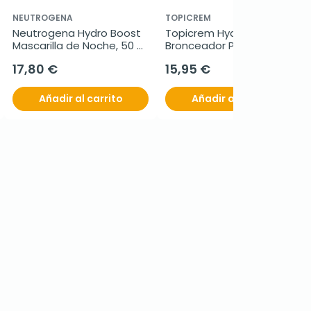
NEUTROGENA
TOPICREM
Neutrogena Hydro Boost 
Topicrem Hydra + 
Mascarilla de Noche, 50 
Bronceador Progresivo 
ml
Luminoso, 40ml.
17,80 €
15,95 €
Añadir al carrito
Añadir al carrito