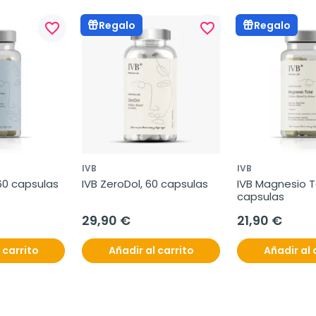
Regalo
Regalo
favorite_border
favorite_border
IVB
IVB
 60 capsulas
IVB ZeroDol, 60 capsulas
IVB Magnesio To
capsulas
29,90 €
21,90 €
 carrito
Añadir al carrito
Añadir al 