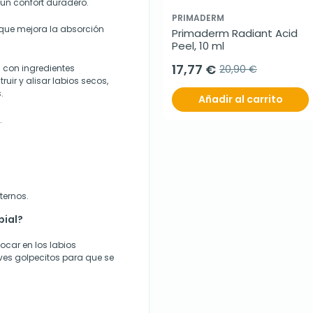
 un confort duradero.
PRIMADERM
que mejora la absorción
Primaderm Radiant Acid 
Peel, 10 ml
17,77 €
 con ingredientes
20,90 €
uir y alisar labios secos,
.
Añadir al carrito
.
ternos.
bial?
locar en los labios
leves golpecitos para que se