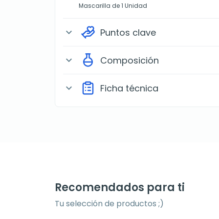
Mascarilla de 1 Unidad
Puntos clave
expand_more
Composición
expand_more
Ficha técnica
expand_more
Recomendados para ti
Tu selección de productos ;)