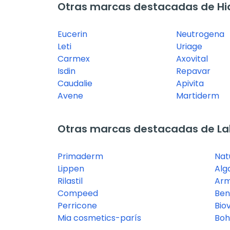
Otras marcas destacadas de Hid
Eucerin
Neutrogena
Leti
Uriage
Carmex
Axovital
Isdin
Repavar
Caudalie
Apivita
Avene
Martiderm
Otras marcas destacadas de La
Primaderm
Nat
Lippen
Alg
Rilastil
Arm
Compeed
Ben
Perricone
Bio
Mia cosmetics-parís
Boh