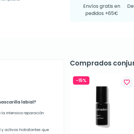
Envíos gratis en
De
pedidos +65€
Comprados conju
-15%
favorite_border
ascarilla labial?
la intensiva reparación
l y activos hidratantes que