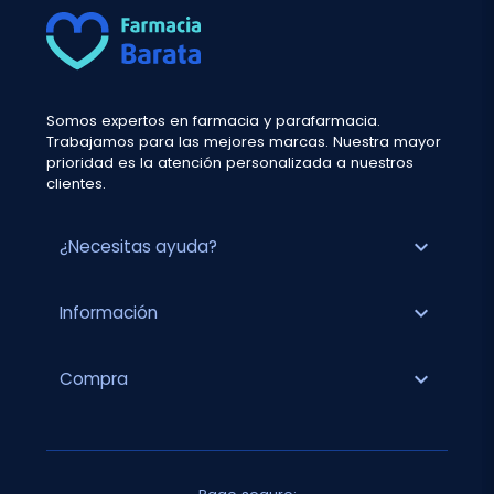
Somos expertos en farmacia y parafarmacia.
Trabajamos para las mejores marcas. Nuestra mayor
prioridad es la atención personalizada a nuestros
clientes.
expand_more
¿Necesitas ayuda?
expand_more
Información
expand_more
Compra