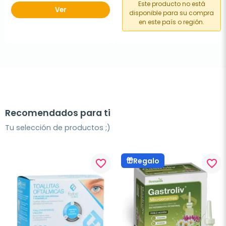
Este producto no está
Ver
disponible para su compra
en este país o región.
Recomendados para ti
Tu selección de productos ;)
Regalo
favorite_border
favorite_border