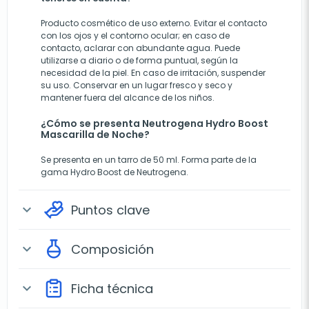
Producto cosmético de uso externo. Evitar el contacto
con los ojos y el contorno ocular; en caso de
contacto, aclarar con abundante agua. Puede
utilizarse a diario o de forma puntual, según la
necesidad de la piel. En caso de irritación, suspender
su uso. Conservar en un lugar fresco y seco y
mantener fuera del alcance de los niños.
¿Cómo se presenta Neutrogena Hydro Boost
Mascarilla de Noche?
Se presenta en un tarro de 50 ml. Forma parte de la
gama Hydro Boost de Neutrogena.
Puntos clave
expand_more
Composición
expand_more
Ficha técnica
expand_more