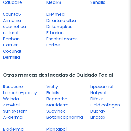
Caudalie
Medik8
Sensilis
5punto5
Dietmed
Armonia
Dr arturo alba
cosmetica
Dr.konopkas
natural
Erborian
Banban
Esential aroms
Cattier
Farline
Cocunat
Dermilid
Otras marcas destacadas de Cuidado Facial
Rosacure
Vichy
Liposomial
La roche-posay
Belcils
Natysal
Weleda
Bepanthol
Elifexir
Axovital
Martiderm
Gold collagen
Sun system
Suavinex
Ducray
A-derma
Botánicapharma
Linatox
Bioderma
Plantapol