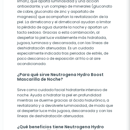
limon), que aporta luminosidad y una acción
antioxidante; y un complejo de minerales (gluconato
de cobre, gluconato de zinc y aspartato de
magnesio) que acompañan la revitalización de la
piel. La dimeticona y el dimeticonol ayudan a limitar
la pérdida de agua durante la noche y aportan un
tacto sedoso. Gracias a esta combinación, al
despertar la piel luce visiblemente más hidratada,
jugosa, luminosa y descansada, con las líneas de
deshidratación atenuadas. Es un cuidado
especialmente indicado tras periodos de estrés, de
poco descanso o de exposición al frío o al aire
acondicionado.
¿Para qué sirve Neutrogena Hydro Boost
Mascarilla de Noche?
Sirve como cuidado facial hidratante intensivo de
noche. Ayuda a hidratar la piel en profundidad
mientras se duerme gracias al ácido hialurónico, a
revitalizarla y a devolverle luminosidad, de modo que
al despertar luce más jugosa, descansada y con las
líneas de deshidratación atenuadas.
¿Qué beneficios tiene Neutrogena Hydro