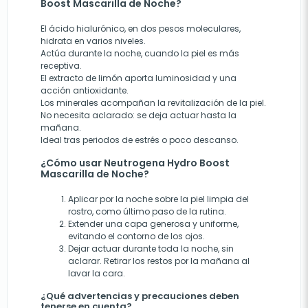
Boost Mascarilla de Noche?
El ácido hialurónico, en dos pesos moleculares,
hidrata en varios niveles.
Actúa durante la noche, cuando la piel es más
receptiva.
El extracto de limón aporta luminosidad y una
acción antioxidante.
Los minerales acompañan la revitalización de la piel.
No necesita aclarado: se deja actuar hasta la
mañana.
Ideal tras periodos de estrés o poco descanso.
¿Cómo usar Neutrogena Hydro Boost
Mascarilla de Noche?
Aplicar por la noche sobre la piel limpia del
rostro, como último paso de la rutina.
Extender una capa generosa y uniforme,
evitando el contorno de los ojos.
Dejar actuar durante toda la noche, sin
aclarar. Retirar los restos por la mañana al
lavar la cara.
¿Qué advertencias y precauciones deben
tenerse en cuenta?