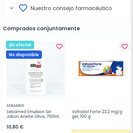
Nuestro consejo farmacéutico
expand_more
Comprados conjuntamente
¡En oferta!
favorite_border
favorite_border
No disponible
SEBAMED
Sebamed Emulsion Sin 
Voltadol Forte 23,2 mg/g 
Jabon Aceite Oliva, 750ml.
gel, 100 g
10,80 €