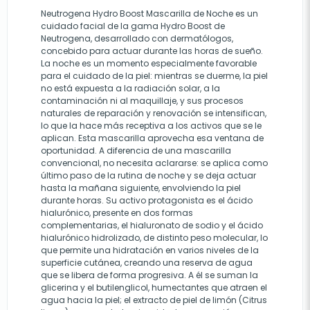
Neutrogena Hydro Boost Mascarilla de Noche es un
cuidado facial de la gama Hydro Boost de
Neutrogena, desarrollado con dermatólogos,
concebido para actuar durante las horas de sueño.
La noche es un momento especialmente favorable
para el cuidado de la piel: mientras se duerme, la piel
no está expuesta a la radiación solar, a la
contaminación ni al maquillaje, y sus procesos
naturales de reparación y renovación se intensifican,
lo que la hace más receptiva a los activos que se le
aplican. Esta mascarilla aprovecha esa ventana de
oportunidad. A diferencia de una mascarilla
convencional, no necesita aclararse: se aplica como
último paso de la rutina de noche y se deja actuar
hasta la mañana siguiente, envolviendo la piel
durante horas. Su activo protagonista es el ácido
hialurónico, presente en dos formas
complementarias, el hialuronato de sodio y el ácido
hialurónico hidrolizado, de distinto peso molecular, lo
que permite una hidratación en varios niveles de la
superficie cutánea, creando una reserva de agua
que se libera de forma progresiva. A él se suman la
glicerina y el butilenglicol, humectantes que atraen el
agua hacia la piel; el extracto de piel de limón (Citrus