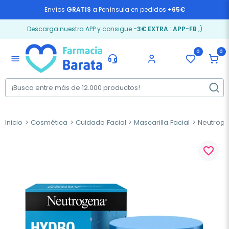
Envíos
GRATIS
a Península en pedidos
+65€
Descarga nuestra APP y consigue
-3€ EXTRA
:
APP-FB
;)
0
0
menu
Inicio
Cosmética
Cuidado Facial
Mascarilla Facial
Neutrogen
favorite_border