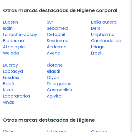
Otras marcas destacadas de Higiene corporal
Eucerin
Svr
Bella aurora
Isdin
Sebamed
Ders
La roche-posay
Cetaphil
Unipharma
Bioderma
Sesderma
Cumlaude lab
Atopic piel
A-derma
Uriage
Weleda
Avene
Erosil
Ducray
Klorane
Lactacyd
Rilastil
Fusdrex
Olyan
Babé
Dr organics
Nuxe
Cosmeclinik
Laboratorios
Apivita
viñas
Otras marcas destacadas de Higiene
Vichy
Urtekram
Corega