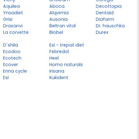
Aquilea
Aboca
Decottopia
Ynsadiet
Alqvimia
Dentaid
Grisi
Ausonia
Diafarm
Drasanvi
Beltran vital
Dr. hauschka
La corvette
Biobel
Durex
D´shila
Esi - trepat diet
Ecodoo
Febredol
Ecotech
Heel
Ecover
Homo naturals
Enna cycle
Irisana
Esi
Kukident