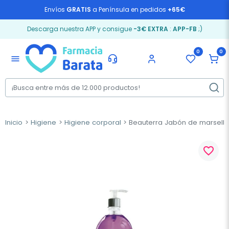
Envíos
GRATIS
a Península en pedidos
+65€
Descarga nuestra APP y consigue
-3€ EXTRA
:
APP-FB
;)
0
0
menu
Inicio
Higiene
Higiene corporal
Beauterra Jabón de marsella 
favorite_border