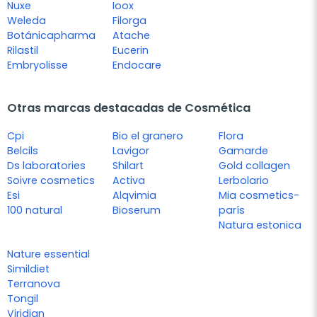
Nuxe
Ioox
Weleda
Filorga
Botánicapharma
Atache
Rilastil
Eucerin
Embryolisse
Endocare
Otras marcas destacadas de Cosmética
Cpi
Bio el granero
Flora
Belcils
Lavigor
Gamarde
Ds laboratories
Shilart
Gold collagen
Soivre cosmetics
Activa
Lerbolario
Esi
Alqvimia
Mia cosmetics-
100 natural
Bioserum
parís
Natura estonica
Nature essential
Simildiet
Terranova
Tongil
Viridian