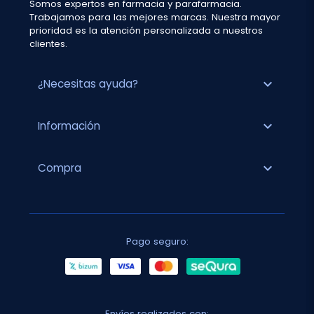
Somos expertos en farmacia y parafarmacia.
Trabajamos para las mejores marcas. Nuestra mayor
prioridad es la atención personalizada a nuestros
clientes.
expand_more
¿Necesitas ayuda?
expand_more
Información
expand_more
Compra
Pago seguro:
Envíos realizados con: