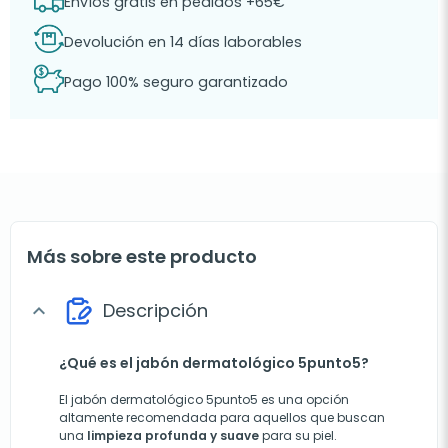
Envíos gratis en pedidos +65€
Devolución en 14 días laborables
Pago 100% seguro garantizado
Más sobre este producto
Descripción
expand_more
¿Qué es el jabón dermatológico 5punto5?
El jabón dermatológico 5punto5 es una opción
altamente recomendada para aquellos que buscan
una
limpieza profunda y suave
para su piel.