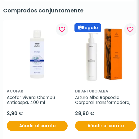
Comprados conjuntamente
Regalo
favorite_border
favorite_border
ACOFAR
DR ARTURO ALBA
Acofar Vivera Champú 
Arturo Alba Rapsodia 
Anticaspa, 400 ml
Corporal Transformadora, 
200 ml
2,90 €
28,90 €
Añadir al carrito
Añadir al carrito