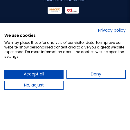
No lo decimos nosotros...
Privacy policy
We use cookies
¡Tu opinión es importante!
We may place these for analysis of our visitor data, to improve our
website, show personalised content and to give you a great website
experience. For more information about the cookies we use open the
settings.
Copyright © 2010-2026 Farmacia Barata S.L. Todos los
derechos reservados.
Accept all
Deny
No, adjust
Total:
9,95 €
−
+
Añadir al carrito