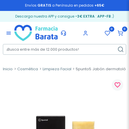
Envíos
GRATIS
a Península en pedidos
+65€
Descarga nuestra APP y consigue
-3€ EXTRA
:
APP-FB
;)
0
0
menu
Inicio
Cosmética
Limpieza Facial
5punto5 Jabón dermatológi
favorite_border