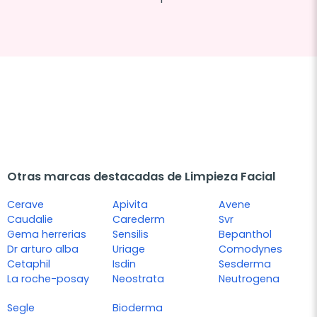
Otras marcas destacadas de Limpieza Facial
Cerave
Apivita
Avene
Caudalie
Carederm
Svr
Gema herrerias
Sensilis
Bepanthol
Dr arturo alba
Uriage
Comodynes
Cetaphil
Isdin
Sesderma
La roche-posay
Neostrata
Neutrogena
Segle
Bioderma