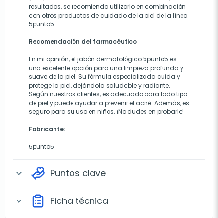
resultados, se recomienda utilizarlo en combinación
con otros productos de cuidado de la piel de la línea
5punto5.
Recomendación del farmacéutico
En mi opinión, el jabón dermatológico 5punto5 es
una excelente opción para una limpieza profunda y
suave de la piel. Su fórmula especializada cuida y
protege la piel, dejándola saludable y radiante.
Según nuestros clientes, es adecuado para todo tipo
de piel y puede ayudar a prevenir el acné. Además, es
seguro para su uso en niños. ¡No dudes en probarlo!
Fabricante:
5punto5
Puntos clave
expand_more
Ficha técnica
expand_more