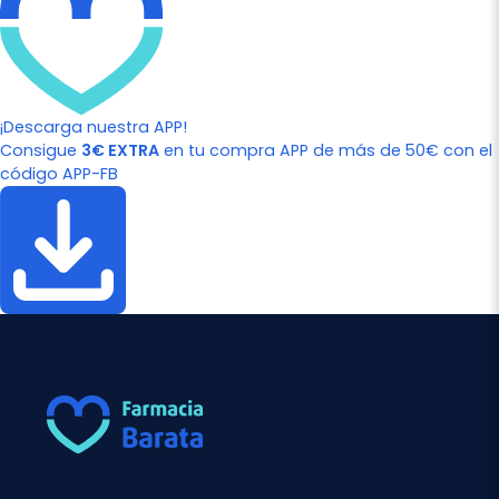
¡Descarga nuestra APP!
Consigue
3€ EXTRA
en tu compra APP de más de 50€ con el
código APP-FB