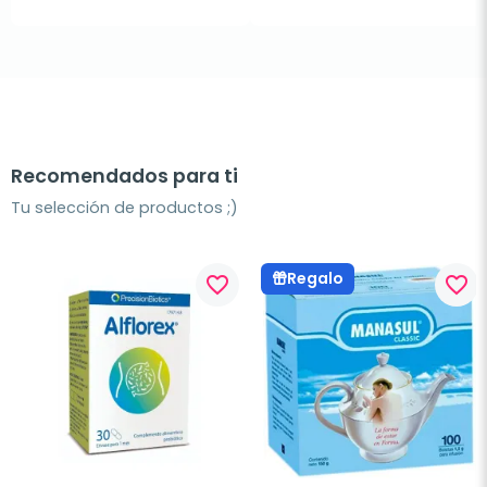
Recomendados para ti
Tu selección de productos ;)
Regalo
favorite_border
favorite_border