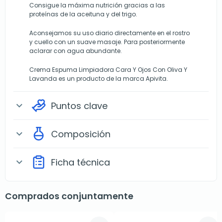
Consigue la máxima nutrición gracias a las
proteínas de la aceituna y del trigo.
Aconsejamos su uso diario directamente en el rostro
y cuello con un suave masaje. Para posteriormente
aclarar con agua abundante.
Crema Espuma Limpiadora Cara Y Ojos Con Oliva Y
Lavanda es un producto de la marca Apivita.
Puntos clave
expand_more
Composición
expand_more
Ficha técnica
expand_more
Comprados conjuntamente