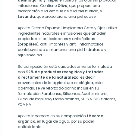
desmaquilla y limpia
el rostro y los ojos sin provocar
irritaciones. Contiene
Oliva
, que proporciona
hidratación a la vez que deja la piel nutrida, y
Lavanda
, que proporciona una piel suave.
Apivita Crema Espuma Limpiadora Cara y Ojos utiliza
ingredientes naturales e infusiones que añaden
propiedades antioxidantes y antisépticas
(
propóleo
), anti-irritantes y anti-inflamatorios
contribuyendo a mantener una piel hidratada y
rejuvenecida.
Su composición está cuidadosamente formulada
con 92
% de productos recogidos y tratados
directamente de la naturaleza
, es decir
provenientes de la agricultura ecológica, esto
además, se ve reforzado por no incluir en su
formulación Parabenes, Siliconas, Aceite mineral,
Glicol de Propileno, Etanolaminas, SLES & SLS, flalatos,
PCM,NM.
Apivita incorpora en su composición
té verde
orgánico
, en lugar de agua, por su poder
antioxidante.