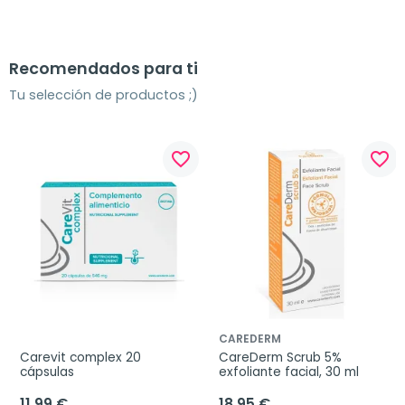
Recomendados para ti
Tu selección de productos ;)
favorite_border
favorite_border
CAREDERM
Carevit complex 20 
CareDerm Scrub 5% 
cápsulas
exfoliante facial, 30 ml
11,99 €
18,95 €