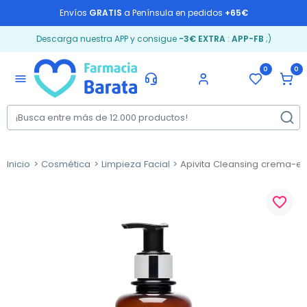
Envíos
GRATIS
a Península en pedidos
+65€
Descarga nuestra APP y consigue
-3€ EXTRA
:
APP-FB
;)
0
0
menu
Inicio
Cosmética
Limpieza Facial
Apivita Cleansing crema-es
favorite_border