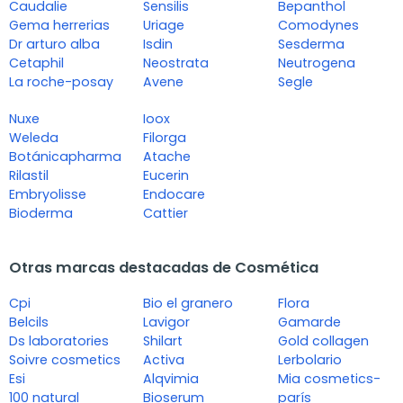
Caudalie
Sensilis
Bepanthol
Gema herrerias
Uriage
Comodynes
Dr arturo alba
Isdin
Sesderma
Cetaphil
Neostrata
Neutrogena
La roche-posay
Avene
Segle
Nuxe
Ioox
Weleda
Filorga
Botánicapharma
Atache
Rilastil
Eucerin
Embryolisse
Endocare
Bioderma
Cattier
Otras marcas destacadas de Cosmética
Cpi
Bio el granero
Flora
Belcils
Lavigor
Gamarde
Ds laboratories
Shilart
Gold collagen
Soivre cosmetics
Activa
Lerbolario
Esi
Alqvimia
Mia cosmetics-
100 natural
Bioserum
parís