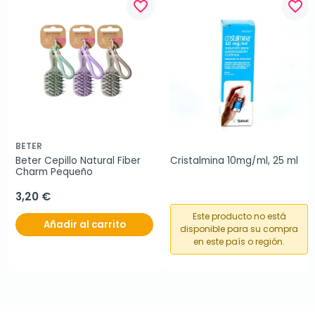
favorite_border
favorite_border
BETER
Beter Cepillo Natural Fiber 
Cristalmina 10mg/ml, 25 ml
Charm Pequeño
3,20 €
Este producto no está
Añadir al carrito
disponible para su compra
en este país o región.