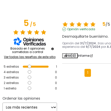
5
5
/
5
/
5
Opinión verificada
Desmaquillarte buenísimo.
Opinión del
31/7/2024
, tras una
experiencia del
9/7/2024
por
A.
Basado en
1
opiniones
sometidas a control
Útil
(0)
Informe
Ver todas las reseñas de este sitio
5
estrellas
1
4
estrellas
0
1
3
estrellas
0
2
estrellas
0
1
estrella
0
Ordenar las opiniones