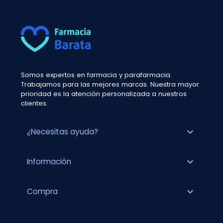
Somos expertos en farmacia y parafarmacia.
Trabajamos para las mejores marcas. Nuestra mayor
prioridad es la atención personalizada a nuestros
clientes.
expand_more
¿Necesitas ayuda?
expand_more
Información
expand_more
Compra