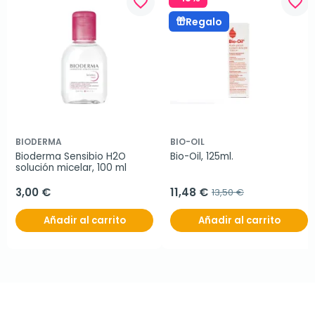
favorite_border
favorite_border
Regalo
BIODERMA
BIO-OIL
Bioderma Sensibio H2O 
Bio-Oil, 125ml.
solución micelar, 100 ml
3,00 €
11,48 €
13,50 €
Añadir al carrito
Añadir al carrito