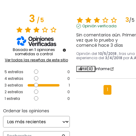
3
3
/
5
/
5
Opinión verificada
Sin comentarios aún. Primer
vez que lo pruebo y 
comencé hace 3 días
Basado en
1
opiniones
Opinión del
10/5/2018
, tras una
sometidas a control
experiencia del
3/4/2018
por
A.A
Ver todas las reseñas de este sitio
Útil
(0)
Informe
5
estrellas
0
4
estrellas
0
3
estrellas
1
1
2
estrellas
0
1
estrella
0
Ordenar las opiniones