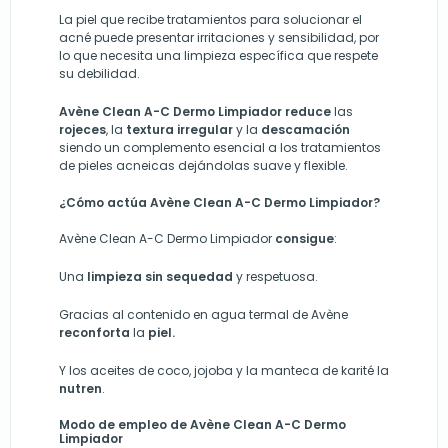
La piel que recibe tratamientos para solucionar el
acné puede presentar irritaciones y sensibilidad, por
lo que necesita una limpieza específica que respete
su debilidad.
Avène Clean A-C Dermo Limpiador reduce
las
rojeces
, la
textura irregular
y la
descamación
siendo un complemento esencial a los tratamientos
de pieles acneicas dejándolas suave y flexible.
¿Cómo actúa Avène Clean A-C Dermo Limpiador?
Avène Clean A-C Dermo Limpiador
consigue
:
Una
limpieza sin sequedad
y respetuosa.
Gracias al contenido en agua termal de Avène
reconforta
la
piel.
Y los aceites de coco, jojoba y la manteca de karité la
nutren
.
Modo de empleo de
Avène Clean A-C Dermo
Limpiador