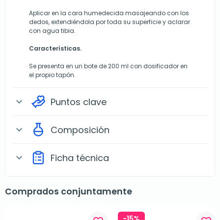
Aplicar en la cara humedecida masajeando con los
dedos, extendiéndola por toda su superficie y aclarar
con agua tibia.
Características.
Se presenta en un bote de 200 ml con dosificador en
el propio tapón.
Puntos clave
expand_more
Composición
expand_more
Ficha técnica
expand_more
Comprados conjuntamente
-15%