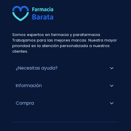
Somos expertos en farmacia y parafarmacia.
Trabajamos para las mejores marcas. Nuestra mayor
prioridad es la atención personalizada a nuestros
clientes.
expand_more
¿Necesitas ayuda?
expand_more
Información
expand_more
Compra