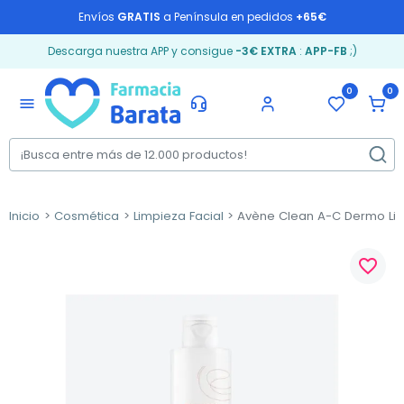
Envíos
GRATIS
a Península en pedidos
+65€
Descarga nuestra APP y consigue
-3€ EXTRA
:
APP-FB
;)
0
0
menu
Inicio
Cosmética
Limpieza Facial
Avène Clean A-C Dermo Lim
favorite_border