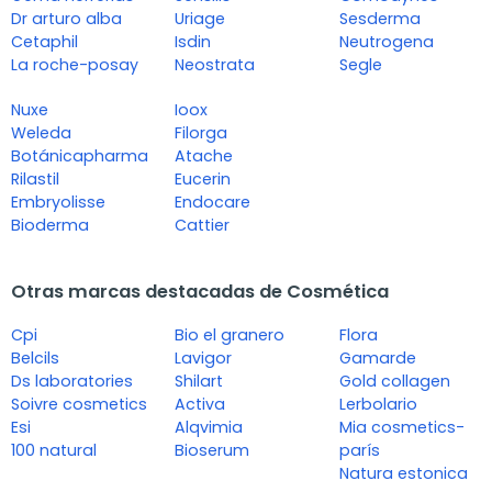
Dr arturo alba
Uriage
Sesderma
Cetaphil
Isdin
Neutrogena
La roche-posay
Neostrata
Segle
Nuxe
Ioox
Weleda
Filorga
Botánicapharma
Atache
Rilastil
Eucerin
Embryolisse
Endocare
Bioderma
Cattier
Otras marcas destacadas de Cosmética
Cpi
Bio el granero
Flora
Belcils
Lavigor
Gamarde
Ds laboratories
Shilart
Gold collagen
Soivre cosmetics
Activa
Lerbolario
Esi
Alqvimia
Mia cosmetics-
100 natural
Bioserum
parís
Natura estonica