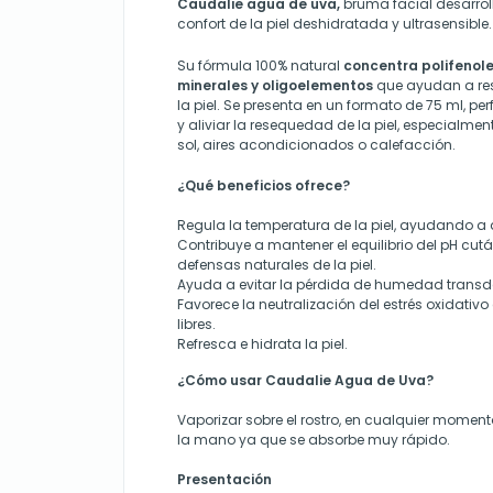
Caudalie agua de uva,
bruma facial desarrol
confort de la piel deshidratada y ultrasensible.
Su fórmula 100% natural
concentra polifenole
minerales y oligoelementos
que ayudan a res
la piel. Se presenta en un formato de 75 ml, per
y aliviar la resequedad de la piel, especialmen
sol, aires acondicionados o calefacción.
¿Qué beneficios ofrece?
Regula la temperatura de la piel, ayudando a d
Contribuye a mantener el equilibrio del p
H
cután
defensas naturales de la piel.
Ayuda a evitar la pérdida de humedad transd
Favorece la neutralización del estrés oxidativ
libres.
Refresca e hidrata la piel.
¿Cómo usar Caudalie Agua de Uva?
Vaporizar sobre el rostro, en cualquier moment
la mano ya que se absorbe muy rápido.
Presentación