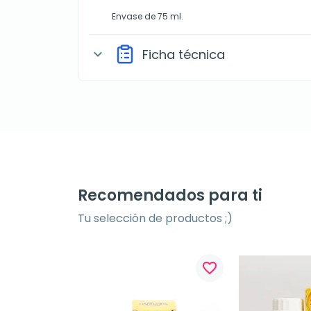
Envase de 75 ml.
Ficha técnica
expand_more
Recomendados para ti
Tu selección de productos ;)
favorite_border