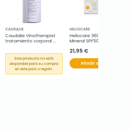
CAUDALIE
HELIOCARE
Caudalie Vinotherapist 
Heliocare 360 Pediatrics 
tratamiento corporal 
Mineral SPF50+, 50 ml
nutritivo hialurónico, 400 
21,95 €
ml
Este producto no está
Añadir al carrito
disponible para su compra
en este país o región.