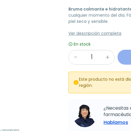
Bruma calmante e hidratant
cualquier momento del día. Fó
piel seca y sensible.
Ver descripción completa
En stock
Este producto no está di

región.
¿Necesitas 
farmacéutic
Hablamos
a ampliarla