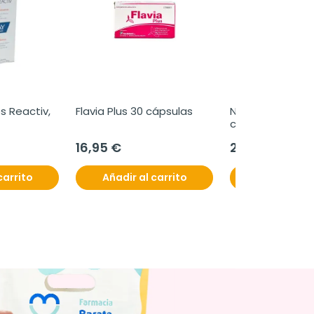
 Reactiv, 
Flavia Plus 30 cápsulas
Nutrof omega, 6
cápsulas.
16,95 €
29,95 €
carrito
Añadir al carrito
Añadir al c