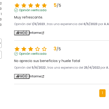
2
5
/
5
0
Opinión verificada
1
Muy refrescante.
0
Opinión del
1/6/2023
, tras una experiencia del
6/5/2023
por
A.A
0
Útil
(0)
Informe
3
/
5
Opinión verificada
No aprecio sus beneficios y huele fatal
Opinión del
5/6/2022
, tras una experiencia del
25/4/2022
por
A
Útil
(0)
Informe
1