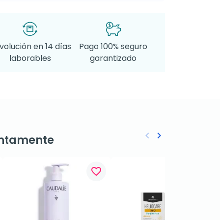
volución en 14 días
Pago 100% seguro
laborables
garantizado
keyboard_arrow_left
keyboard_arrow_right
ntamente
Anterior
Siguiente
favorite_border
favorite_border