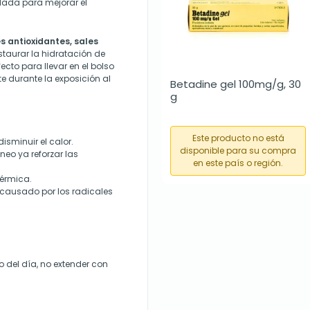
lada para mejorar el
s antioxidantes, sales
taurar la hidratación de
fecto para llevar en el bolso
te durante la exposición al
Betadine gel 100mg/g, 30 
g
Este producto no está
isminuir el calor.
disponible para su compra
eo ya reforzar las
en este país o región.
érmica.
o causado por los radicales
o del día, no extender con