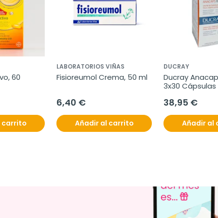
LABORATORIOS VIÑAS
DUCRAY
o, 60 
Fisioreumol Crema, 50 ml
Ducray Anacaps
3x30 Cápsulas
6,40 €
38,95 €
 carrito
Añadir al carrito
Añadir al 