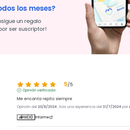
odos los meses?
nsigue un regalo
or ser suscriptor!
5
/
5
Opinión verificada
Me encanta repito siempre
Opinión del
20/8/2024
, tras una experiencia del
31/7/2024
por
Útil
(0)
Informe