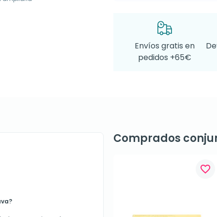
Envíos gratis en
De
pedidos +65€
Comprados conju
favorite_border
uva?