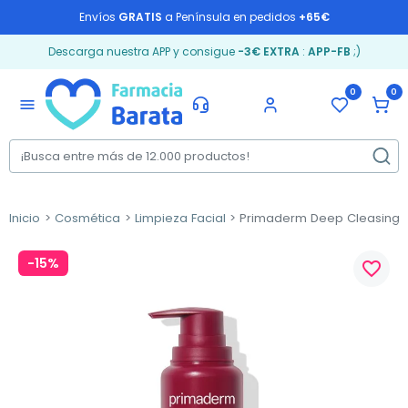
Envíos
GRATIS
a Península en pedidos
+65€
Descarga nuestra APP y consigue
-3€ EXTRA
:
APP-FB
;)
0
0
menu
Inicio
Cosmética
Limpieza Facial
Primaderm Deep Cleasing oi
-15%
favorite_border