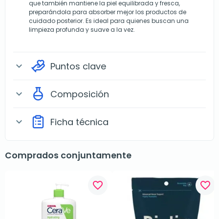
que también mantiene la piel equilibrada y fresca,
preparándola para absorber mejor los productos de
cuidado posterior. Es ideal para quienes buscan una
limpieza profunda y suave a la vez.
Puntos clave
expand_more
Composición
expand_more
Ficha técnica
expand_more
Comprados conjuntamente
favorite_border
favorite_border