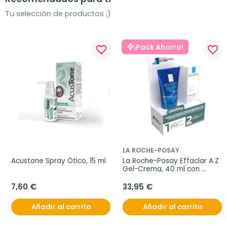
Tu selección de productos ;)
¡Pack Ahorro!
favorite_border
favorite_border
LA ROCHE-POSAY
Acustone Spray Ótico, 15 ml
La Roche-Posay Effaclar A.Z 
Gel-Crema, 40 ml con 
Regalo
7,60 €
33,95 €
Añadir al carrito
Añadir al carrito