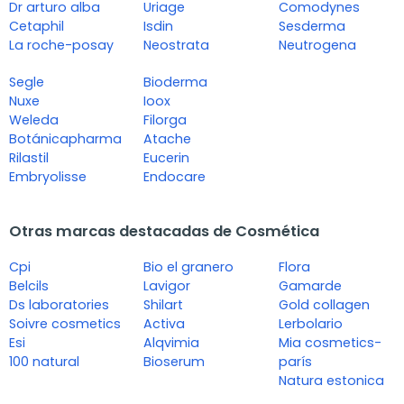
Dr arturo alba
Uriage
Comodynes
Cetaphil
Isdin
Sesderma
La roche-posay
Neostrata
Neutrogena
Segle
Bioderma
Nuxe
Ioox
Weleda
Filorga
Botánicapharma
Atache
Rilastil
Eucerin
Embryolisse
Endocare
Otras marcas destacadas de Cosmética
Cpi
Bio el granero
Flora
Belcils
Lavigor
Gamarde
Ds laboratories
Shilart
Gold collagen
Soivre cosmetics
Activa
Lerbolario
Esi
Alqvimia
Mia cosmetics-
100 natural
Bioserum
parís
Natura estonica