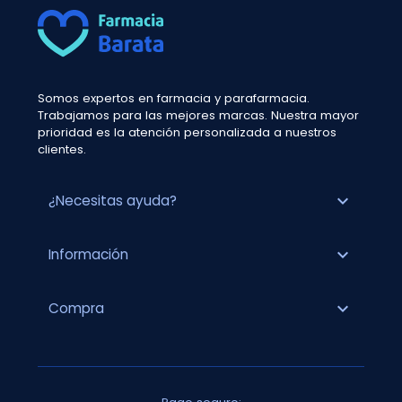
Somos expertos en farmacia y parafarmacia.
Trabajamos para las mejores marcas. Nuestra mayor
prioridad es la atención personalizada a nuestros
clientes.
expand_more
¿Necesitas ayuda?
expand_more
Información
expand_more
Compra