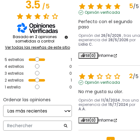
3.5
5
/
5
/
5
Opinión verificada
Perfecto con el segundo 
paso
Opinión del
26/6/2026
, tras una
Basado en
2
opiniones
experiencia del
28/5/2026
por
sometidas a control
Lidia C.
Ver todas las reseñas de este sitio
Útil
(0)
Informe
5
estrellas
1
4
estrellas
0
3
estrellas
0
2
/
5
2
estrellas
1
Opinión verificada
1
estrella
0
No me gusta su olor.
Ordenar las opiniones
Opinión del
11/8/2024
, tras una
experiencia del
15/7/2024
por
A.A.
Útil
(0)
Informe