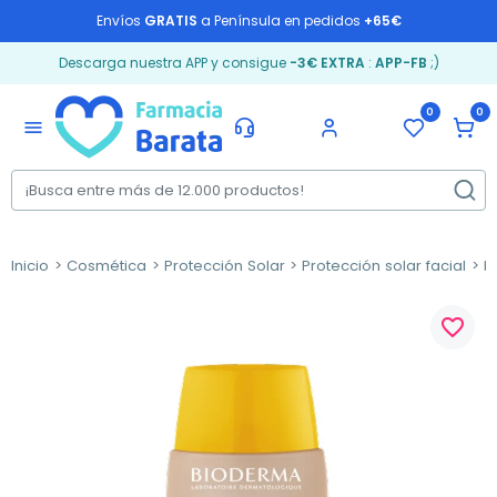
Envíos
GRATIS
a Península en pedidos
+65€
Descarga nuestra APP y consigue
-3€ EXTRA
:
APP-FB
;)
0
0
menu
Inicio
Cosmética
Protección Solar
Protección solar facial
M
favorite_border