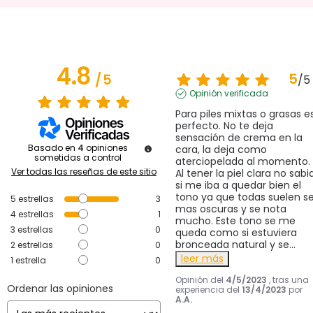
4.8
5
/
5
/
5
Opinión verificada
Para piles mixtas o grasas es
perfecto. No te deja 
sensación de crema en la 
Basado en
4
opiniones
cara, la deja como 
sometidas a control
aterciopelada al momento. 
Ver todas las reseñas de este sitio
Al tener la piel clara no sabia
si me iba a quedar bien el 
tono ya que todas suelen ser
5
estrellas
3
mas oscuras y se nota 
4
estrellas
1
mucho. Este tono se me 
3
estrellas
0
queda como si estuviera 
bronceada natural y se
...
2
estrellas
0
leer más
1
estrella
0
Opinión del
4/5/2023
, tras una
Ordenar las opiniones
experiencia del
13/4/2023
por
A.A.