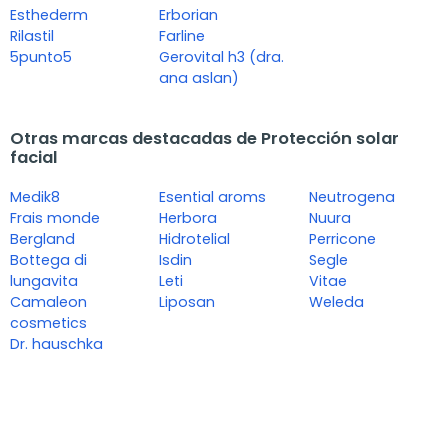
Esthederm
Erborian
Rilastil
Farline
5punto5
Gerovital h3 (dra.
ana aslan)
Otras marcas destacadas de Protección solar
facial
Medik8
Esential aroms
Neutrogena
Frais monde
Herbora
Nuura
Bergland
Hidrotelial
Perricone
Bottega di
Isdin
Segle
lungavita
Leti
Vitae
Camaleon
Liposan
Weleda
cosmetics
Dr. hauschka