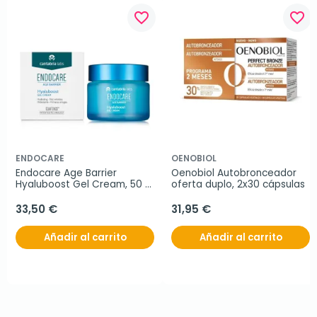
favorite_border
favorite_border
ENDOCARE
OENOBIOL
Endocare Age Barrier 
Oenobiol Autobronceador 
Hyaluboost Gel Cream, 50 
oferta duplo, 2x30 cápsulas
ml
33,50 €
31,95 €
Añadir al carrito
Añadir al carrito