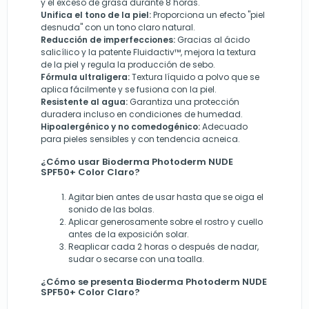
y el exceso de grasa durante 8 horas.
Unifica el tono de la piel:
Proporciona un efecto "piel
desnuda" con un tono claro natural.
Reducción de imperfecciones:
Gracias al ácido
salicílico y la patente Fluidactiv™, mejora la textura
de la piel y regula la producción de sebo.
Fórmula ultraligera:
Textura líquido a polvo que se
aplica fácilmente y se fusiona con la piel.
Resistente al agua:
Garantiza una protección
duradera incluso en condiciones de humedad.
Hipoalergénico y no comedogénico:
Adecuado
para pieles sensibles y con tendencia acneica.
¿Cómo usar Bioderma Photoderm NUDE
SPF50+ Color Claro?
Agitar bien antes de usar hasta que se oiga el
sonido de las bolas.
Aplicar generosamente sobre el rostro y cuello
antes de la exposición solar.
Reaplicar cada 2 horas o después de nadar,
sudar o secarse con una toalla.
¿Cómo se presenta Bioderma Photoderm NUDE
SPF50+ Color Claro?