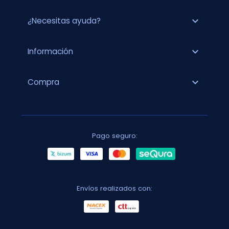
expand_more
¿Necesitas ayuda?
expand_more
Información
expand_more
Compra
Pago seguro:
Envíos realizados con: