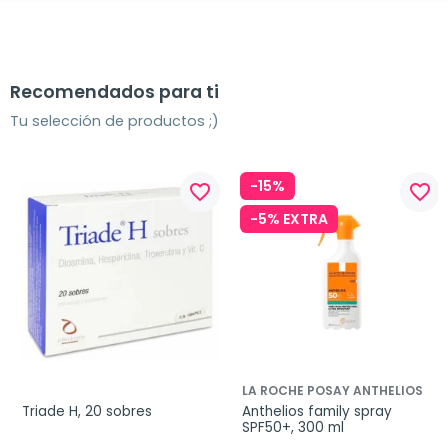
Recomendados para ti
Tu selección de productos ;)
-15%
favorite_border
favorite_border
-5% EXTRA
LA ROCHE POSAY ANTHELIOS
Triade H, 20 sobres
Anthelios family spray 
SPF50+, 300 ml