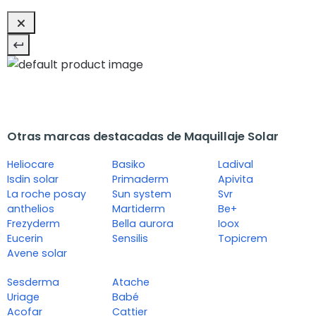
Otras marcas destacadas de Maquillaje Solar
Heliocare
Basiko
Ladival
Isdin solar
Primaderm
Apivita
La roche posay
Sun system
Svr
anthelios
Martiderm
Be+
Frezyderm
Bella aurora
Ioox
Eucerin
Sensilis
Topicrem
Avene solar
Sesderma
Atache
Uriage
Babé
Acofar
Cattier