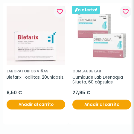
¡En oferta!
favorite_border
favorite_border
LABORATORIOS VIÑAS
CUMLAUDE LAB
Blefarix Toallitas, 20Unidosis.
Cumlaude Lab Drenaqua 
Silueta, 60 cápsulas
8,50 €
27,95 €
Añadir al carrito
Añadir al carrito