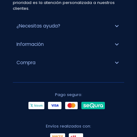
prioridad es la atención personalizada a nuestros
clientes.
expand_more
¿Necesitas ayuda?
expand_more
Información
expand_more
Compra
Pago seguro:
Envíos realizados con: