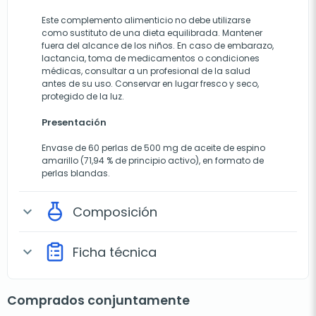
Este complemento alimenticio no debe utilizarse
como sustituto de una dieta equilibrada. Mantener
fuera del alcance de los niños. En caso de embarazo,
lactancia, toma de medicamentos o condiciones
médicas, consultar a un profesional de la salud
antes de su uso. Conservar en lugar fresco y seco,
protegido de la luz.
Presentación
Envase de 60 perlas de 500 mg de aceite de espino
amarillo (71,94 % de principio activo), en formato de
perlas blandas.
Composición
expand_more
Ficha técnica
expand_more
Comprados conjuntamente