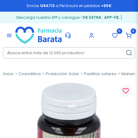
Envíos
GRATIS
a Península en pedidos
+65€
Descarga nuestra APP y consigue
-3€ EXTRA
:
APP-FB
;)
0
0
menu
Inicio
Cosmética
Protección Solar
Pastillas solares
Mahen O
favorite_border