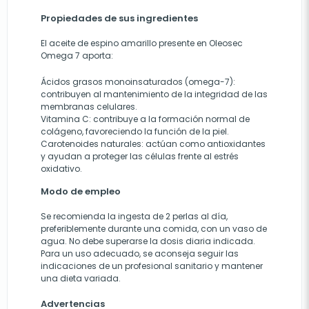
Propiedades de sus ingredientes
El aceite de espino amarillo presente en Oleosec
Omega 7 aporta:
Ácidos grasos monoinsaturados (omega-7):
contribuyen al mantenimiento de la integridad de las
membranas celulares.
Vitamina C: contribuye a la formación normal de
colágeno, favoreciendo la función de la piel.
Carotenoides naturales: actúan como antioxidantes
y ayudan a proteger las células frente al estrés
oxidativo.
Modo de empleo
Se recomienda la ingesta de 2 perlas al día,
preferiblemente durante una comida, con un vaso de
agua. No debe superarse la dosis diaria indicada.
Para un uso adecuado, se aconseja seguir las
indicaciones de un profesional sanitario y mantener
una dieta variada.
Advertencias