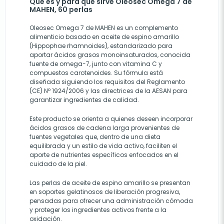
Qué es y para qué sirve Oleosec Omega 7 de
MAHEN, 60 perlas
Oleosec Omega 7 de MAHEN es un complemento
alimenticio basado en aceite de espino amarillo
(Hippophae rhamnoides), estandarizado para
aportar ácidos grasos monoinsaturados, conocida
fuente de omega-7, junto con vitamina C y
compuestos carotenoides. Su fórmula está
diseñada siguiendo los requisitos del Reglamento
(CE) Nº 1924/2006 y las directrices de la AESAN para
garantizar ingredientes de calidad.
Este producto se orienta a quienes deseen incorporar
ácidos grasos de cadena larga provenientes de
fuentes vegetales que, dentro de una dieta
equilibrada y un estilo de vida activo, faciliten el
aporte de nutrientes específicos enfocados en el
cuidado de la piel.
Las perlas de aceite de espino amarillo se presentan
en soportes gelatinosos de liberación progresiva,
pensadas para ofrecer una administración cómoda
y proteger los ingredientes activos frente a la
oxidación.