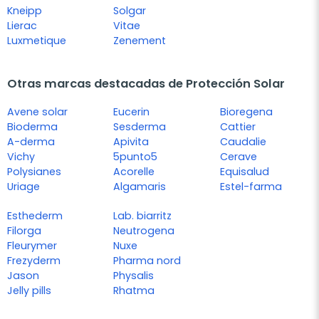
Kneipp
Solgar
Lierac
Vitae
Luxmetique
Zenement
Otras marcas destacadas de Protección Solar
Avene solar
Eucerin
Bioregena
Bioderma
Sesderma
Cattier
A-derma
Apivita
Caudalie
Vichy
5punto5
Cerave
Polysianes
Acorelle
Equisalud
Uriage
Algamaris
Estel-farma
Esthederm
Lab. biarritz
Filorga
Neutrogena
Fleurymer
Nuxe
Frezyderm
Pharma nord
Jason
Physalis
Jelly pills
Rhatma