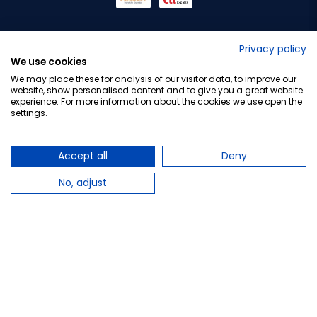
No lo decimos nosotros...
Privacy policy
We use cookies
¡Tu opinión es importante!
We may place these for analysis of our visitor data, to improve our
website, show personalised content and to give you a great website
experience. For more information about the cookies we use open the
settings.
Copyright © 2010-2026 Farmacia Barata S.L. Todos los
derechos reservados.
Accept all
Deny
No, adjust
Total:
27,56 €
−
+
Añadir al carrito