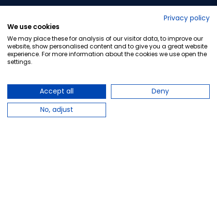
No lo decimos nosotros...
Privacy policy
We use cookies
¡Tu opinión es importante!
We may place these for analysis of our visitor data, to improve our
website, show personalised content and to give you a great website
experience. For more information about the cookies we use open the
settings.
Copyright © 2010-2026 Farmacia Barata S.L. Todos los
derechos reservados.
Accept all
Deny
No, adjust
Total:
39,95 €
Avísame cuando esté disponible