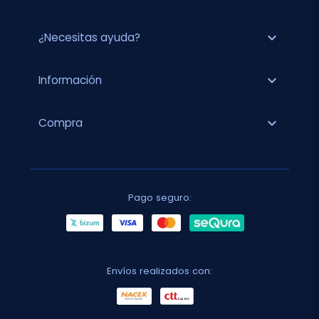
expand_more
¿Necesitas ayuda?
expand_more
Información
expand_more
Compra
Pago seguro:
Envíos realizados con: