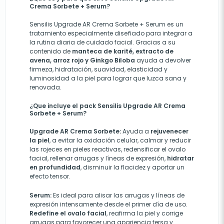
Crema Sorbete + Serum?
Sensilis Upgrade AR Crema Sorbete + Serum es un
tratamiento especialmente diseñado para integrar a
la rutina diaria de cuidado facial. Gracias a su
contenido de
manteca de karité, extracto de
avena, arroz rojo y Ginkgo Biloba
ayuda a devolver
firmeza, hidratación, suavidad, elasticidad y
luminosidad a la piel para lograr que luzca sana y
renovada.
¿Que incluye el pack Sensilis Upgrade AR Crema
Sorbete + Serum?
Upgrade AR Crema Sorbete:
Ayuda a
rejuvenecer
la piel
, a evitar la oxidación celular, calmar y reducir
las rojeces en pieles reactivas, redensificar el ovalo
facial, rellenar arrugas y líneas de expresión,
hidratar
en profundidad
, disminuir la flacidez y aportar un
efecto tensor.
Serum:
Es ideal para alisar las arrugas y líneas de
expresión intensamente desde el primer día de uso.
Redefine el ovalo facial
, reafirma la piel y corrige
arrugas para favorecer una apariencia tersa y