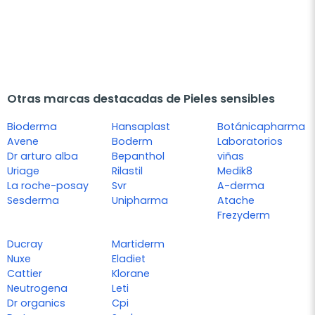
Otras marcas destacadas de Pieles sensibles
Bioderma
Hansaplast
Botánicapharma
Avene
Boderm
Laboratorios
Dr arturo alba
Bepanthol
viñas
Uriage
Rilastil
Medik8
La roche-posay
Svr
A-derma
Sesderma
Unipharma
Atache
Frezyderm
Ducray
Martiderm
Nuxe
Eladiet
Cattier
Klorane
Neutrogena
Leti
Dr organics
Cpi