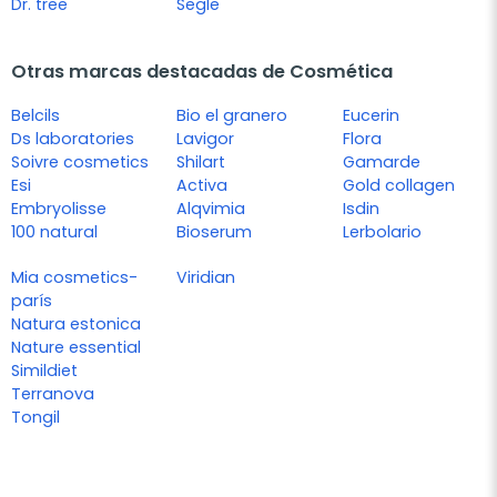
Dr. tree
Segle
Otras marcas destacadas de Cosmética
Belcils
Bio el granero
Eucerin
Ds laboratories
Lavigor
Flora
Soivre cosmetics
Shilart
Gamarde
Esi
Activa
Gold collagen
Embryolisse
Alqvimia
Isdin
100 natural
Bioserum
Lerbolario
Mia cosmetics-
Viridian
parís
Natura estonica
Nature essential
Simildiet
Terranova
Tongil