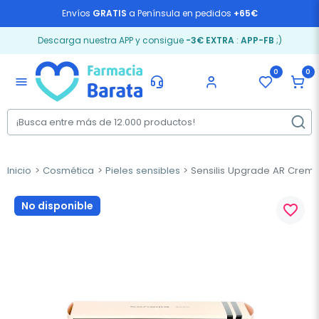
Envíos
GRATIS
a Península en pedidos
+65€
Descarga nuestra APP y consigue
-3€ EXTRA
:
APP-FB
;)
0
0
menu
Inicio
Cosmética
Pieles sensibles
Sensilis Upgrade AR Crema
No disponible
favorite_border