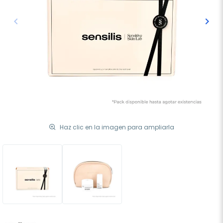
keyboard_arrow_left
keyboard_arrow_right
Anterior
Sigu
Haz clic en la imagen para ampliarla