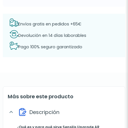
Envíos gratis en pedidos +65€
Devolución en 14 días laborables
Pago 100% seguro garantizado
Más sobre este producto
Descripción
expand_more
¿Qué es y para qué sirve Sensilis Upgrade AR