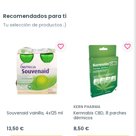
Recomendados para ti
Tu selección de productos ;)
favorite_border
favorite_border
KERN PHARMA
Souvenaid vainilla, 4x125 ml
Kernnabis CBD, 8 parches 
dérmicos
13,50 €
8,50 €