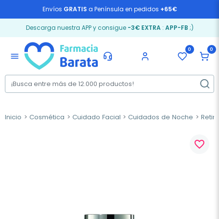
Envíos
GRATIS
a Península en pedidos
+65€
Descarga nuestra APP y consigue
-3€ EXTRA
:
APP-FB
;)
0
0
menu
Inicio
Cosmética
Cuidado Facial
Cuidados de Noche
Retin
favorite_border