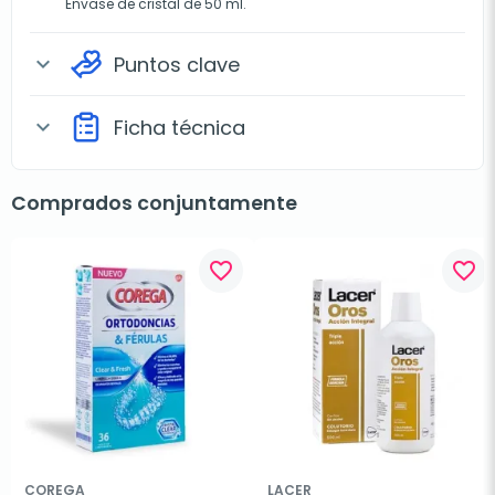
Envase de cristal de 50 ml.
Puntos clave
expand_more
Ficha técnica
expand_more
Comprados conjuntamente
favorite_border
favorite_border
COREGA
LACER