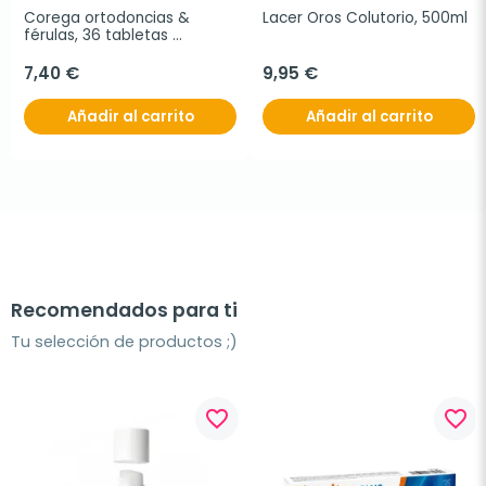
Corega ortodoncias & 
Lacer Oros Colutorio, 500ml
férulas, 36 tabletas 
limpiadoras
7,40 €
9,95 €
Añadir al carrito
Añadir al carrito
Recomendados para ti
Tu selección de productos ;)
favorite_border
favorite_border