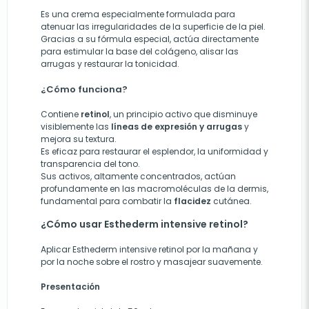
Es una crema especialmente formulada para
atenuar las irregularidades de la superficie de la piel.
Gracias a su fórmula especial, actúa directamente
para estimular la base del colágeno, alisar las
arrugas y restaurar la tonicidad.
¿Cómo funciona?
Contiene
retinol
, un principio activo que disminuye
visiblemente las
líneas de expresión y arrugas
y
mejora su textura.
Es eficaz para restaurar el esplendor, la uniformidad y
transparencia del tono.
Sus activos, altamente concentrados, actúan
profundamente en las macromoléculas de la dermis,
fundamental para combatir la
flacidez
cutánea.
¿Cómo usar Esthederm intensive retinol?
Aplicar Esthederm intensive retinol por la mañana y
por la noche sobre el rostro y masajear suavemente.
Presentación