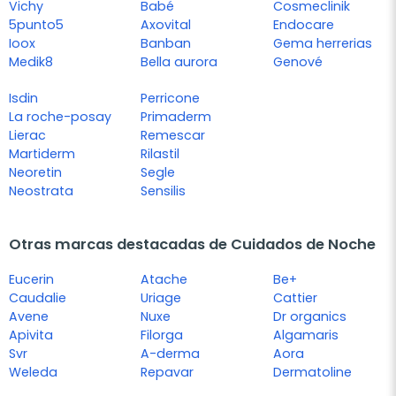
Vichy
Babé
Cosmeclinik
5punto5
Axovital
Endocare
Ioox
Banban
Gema herrerias
Medik8
Bella aurora
Genové
Isdin
Perricone
La roche-posay
Primaderm
Lierac
Remescar
Martiderm
Rilastil
Neoretin
Segle
Neostrata
Sensilis
Otras marcas destacadas de Cuidados de Noche
Eucerin
Atache
Be+
Caudalie
Uriage
Cattier
Avene
Nuxe
Dr organics
Apivita
Filorga
Algamaris
Svr
A-derma
Aora
Weleda
Repavar
Dermatoline