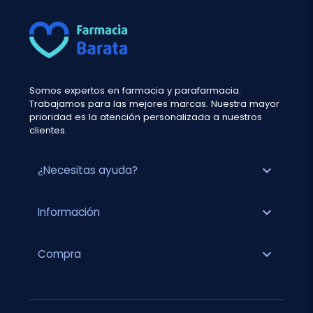
Somos expertos en farmacia y parafarmacia.
Trabajamos para las mejores marcas. Nuestra mayor
prioridad es la atención personalizada a nuestros
clientes.
expand_more
¿Necesitas ayuda?
expand_more
Información
expand_more
Compra