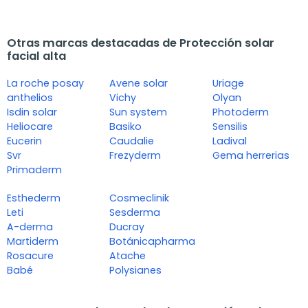
Otras marcas destacadas de Protección solar
facial alta
La roche posay
Avene solar
Uriage
anthelios
Vichy
Olyan
Isdin solar
Sun system
Photoderm
Heliocare
Basiko
Sensilis
Eucerin
Caudalie
Ladival
Svr
Frezyderm
Gema herrerias
Primaderm
Esthederm
Cosmeclinik
Leti
Sesderma
A-derma
Ducray
Martiderm
Botánicapharma
Rosacure
Atache
Babé
Polysianes