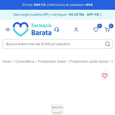
Envíos
GRATIS
a Península en pedidos
+65€
Descarga nuestra APP y consigue
-3€ EXTRA
:
APP-FB
;)
0
0
menu
Inicio
Cosmética
Protección Solar
Protección solar facial
P
favorite_border