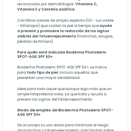
reconocidos por dermatólogos:
Vitamina C,
Vitamina E y Centella asiática
.
Con filtros solares de amplio espectro (UV - Luz visible
- Infrarrojos) que cuidan la piel al tiempo que
ayuda
a prevenir y promueve la reducción de los signos
visibles del fotoenvejecimiento
(manchas, arrugas,
pérdida de firmeza).
Para quién está indicada Bioderma
Photoderm
SPOT-AGE SPF 50+
Bioderma
Photoderm SPOT-AGE SPF 50+ se indica
para
todo tipo de piel
, incluso aquellas que
presentan una mayor sensibilidad.
Ideal para todo aquel que busque algo más que un
simple fotoprotector solar, ya que trata y ayuda a
prevenir los signos del fotoenvejecimiento.
Modo de empleo de Bioderma
Photoderm SPOT-
AGE SPF 50+
Se aconseja su uso diario para minimizar el riesgo
de manchas y fotoenvejecimiento, aplicándolo sobre