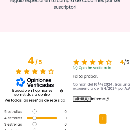
regalo especial en tu compra de cada mes por ser
suscriptor!
4
4
/
5
/
5
Opinión verificada
Falta probar.
Opinión del
16/4/2024
, tras una
experiencia del
1/4/2024
por
A.A
Basado en
1
opiniones
sometidas a control
Útil
(0)
Informe
Ver todas las reseñas de este sitio
5
estrellas
0
4
estrellas
1
1
3
estrellas
0