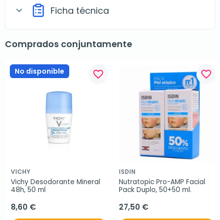
Ficha técnica
expand_more
Comprados conjuntamente
No disponible
favorite_border
favorite_border
VICHY
ISDIN
Vichy Desodorante Mineral 
Nutratopic Pro-AMP Facial 
48h, 50 ml
Pack Duplo, 50+50 ml.
8,60 €
27,50 €