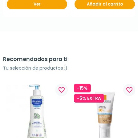
Ver
Añadir al carrito
Recomendados para ti
Tu selección de productos ;)
-15%
favorite_border
favorite_border
-5% EXTRA