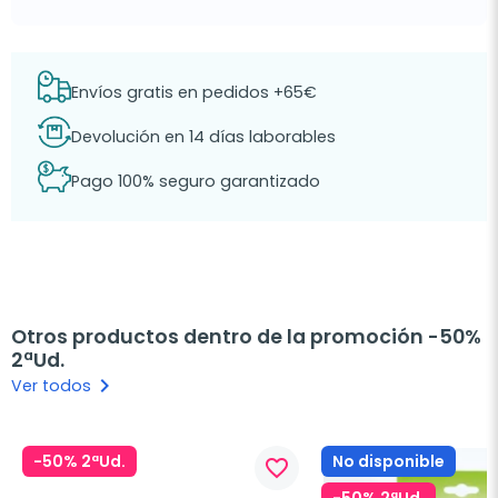
Envíos gratis en pedidos +65€
Devolución en 14 días laborables
Pago 100% seguro garantizado
Otros productos dentro de la promoción -50%
2ªUd.
keyboard_arrow_right
Ver todos
-50% 2ªUd.
No disponible
favorite_border