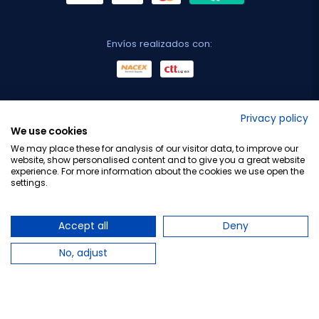
Envíos realizados con:
No lo decimos nosotros...
Privacy policy
We use cookies
¡Tu opinión es importante!
We may place these for analysis of our visitor data, to improve our
website, show personalised content and to give you a great website
experience. For more information about the cookies we use open the
settings.
Copyright © 2010-2026 Farmacia Barata S.L. Todos los
derechos reservados.
Accept all
Deny
No, adjust
Total:
10,99 €