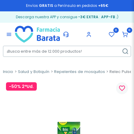
Envíos
GRATIS
a Península en pedidos
+65€
Descarga nuestra APP y consigue
-3€ EXTRA
:
APP-FB
;)
0
0
menu
Inicio
Salud y Botiquín
Repelentes de mosquitos
Relec Pulse
-50% 2ªUd.
favorite_border