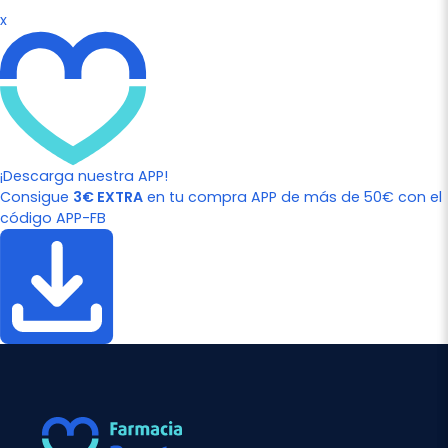
x
¡Descarga nuestra APP!
Consigue
3€ EXTRA
en tu compra APP de más de 50€ con el
código APP-FB