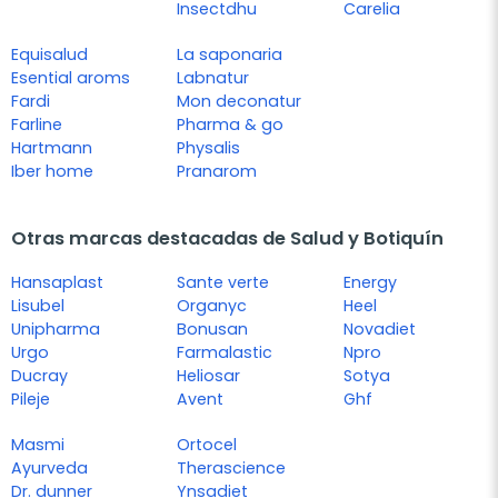
Insectdhu
Carelia
Equisalud
La saponaria
Esential aroms
Labnatur
Fardi
Mon deconatur
Farline
Pharma & go
Hartmann
Physalis
Iber home
Pranarom
Otras marcas destacadas de Salud y Botiquín
Hansaplast
Sante verte
Energy
Lisubel
Organyc
Heel
Unipharma
Bonusan
Novadiet
Urgo
Farmalastic
Npro
Ducray
Heliosar
Sotya
Pileje
Avent
Ghf
Masmi
Ortocel
Ayurveda
Therascience
Dr. dunner
Ynsadiet