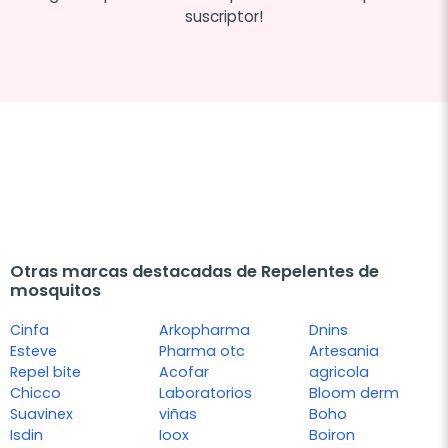
suscriptor!
Otras marcas destacadas de Repelentes de
mosquitos
Cinfa
Arkopharma
Dnins
Esteve
Pharma otc
Artesania
Repel bite
Acofar
agricola
Chicco
Laboratorios
Bloom derm
Suavinex
viñas
Boho
Isdin
Ioox
Boiron