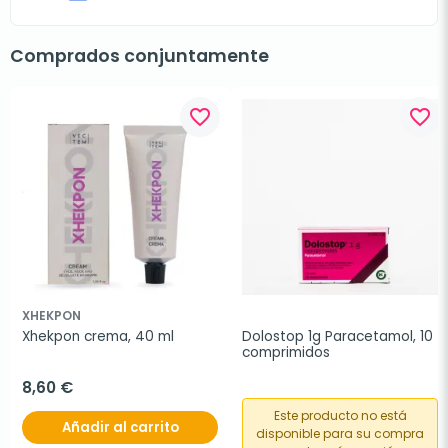
Comprados conjuntamente
favorite_border
favorite_border
XHEKPON
Xhekpon crema, 40 ml
Dolostop 1g Paracetamol, 10 
comprimidos
8,60 €
Este producto no está
Añadir al carrito
disponible para su compra