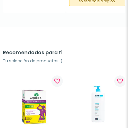
en este país o región.
Recomendados para ti
Tu selección de productos ;)
favorite_border
favorite_border