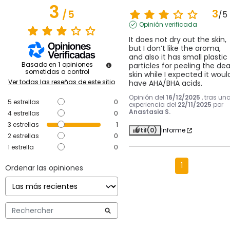
3
3
/
5
/
5
Opinión verificada
It does not dry out the skin, 
but I don’t like the aroma, 
and also it has small plastic 
Basado en
1
opiniones
particles for peeling the dear
sometidas a control
skin while I expected it would
Ver todas las reseñas de este sitio
have AHA/BHA acids.
Opinión del
16/12/2025
, tras un
5
estrellas
0
experiencia del
22/11/2025
por
Anastasia S.
4
estrellas
0
3
estrellas
1
Útil
(0)
Informe
2
estrellas
0
1
estrella
0
1
Ordenar las opiniones