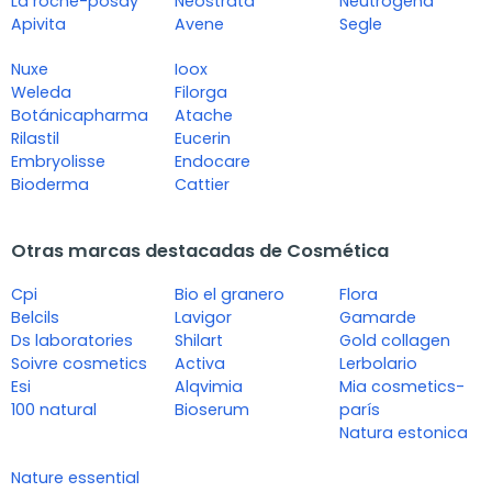
La roche-posay
Neostrata
Neutrogena
Apivita
Avene
Segle
Nuxe
Ioox
Weleda
Filorga
Botánicapharma
Atache
Rilastil
Eucerin
Embryolisse
Endocare
Bioderma
Cattier
Otras marcas destacadas de Cosmética
Cpi
Bio el granero
Flora
Belcils
Lavigor
Gamarde
Ds laboratories
Shilart
Gold collagen
Soivre cosmetics
Activa
Lerbolario
Esi
Alqvimia
Mia cosmetics-
100 natural
Bioserum
parís
Natura estonica
Nature essential