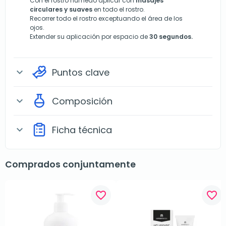
Con el rostro húmedo aplicar con
masajes
circulares y suaves
en todo el rostro.
Recorrer todo el rostro exceptuando el área de los
ojos.
Extender su aplicación por espacio de
30 segundos.
Puntos clave
expand_more
Composición
expand_more
Ficha técnica
expand_more
Comprados conjuntamente
favorite_border
favorite_border