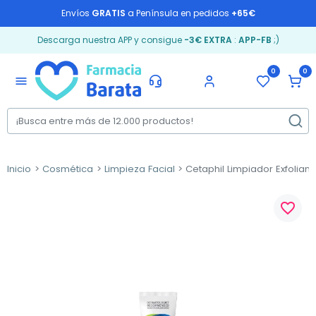
Envíos
GRATIS
a Península en pedidos
+65€
Descarga nuestra APP y consigue
-3€ EXTRA
:
APP-FB
;)
0
0
menu
Inicio
Cosmética
Limpieza Facial
Cetaphil Limpiador Exfoliant
favorite_border