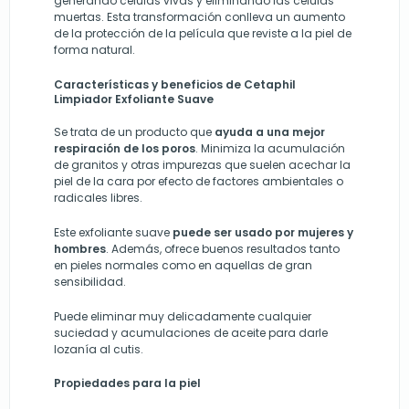
generando células vivas y eliminando las células
muertas. Esta transformación conlleva un aumento
de la protección de la película que reviste a la piel de
forma natural.
Características y beneficios de Cetaphil
Limpiador Exfoliante Suave
Se trata de un producto que
ayuda a una mejor
respiración de los poros
. Minimiza la acumulación
de granitos y otras impurezas que suelen acechar la
piel de la cara por efecto de factores ambientales o
radicales libres.
Este exfoliante suave
puede ser usado por mujeres y
hombres
. Además, ofrece buenos resultados tanto
en pieles normales como en aquellas de gran
sensibilidad.
Puede eliminar muy delicadamente cualquier
suciedad y acumulaciones de aceite para darle
lozanía al cutis.
Propiedades para la piel