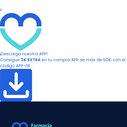
x
¡Descarga nuestra APP!
Consigue
3€ EXTRA
en tu compra APP de más de 50€ con el
código APP-FB