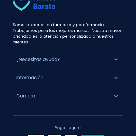
Somos expertos en farmacia y parafarmacia.
Trabajamos para las mejores marcas. Nuestra mayor
prioridad es la atención personalizada a nuestros
clientes.
expand_more
¿Necesitas ayuda?
expand_more
Información
expand_more
Compra
Pago seguro: