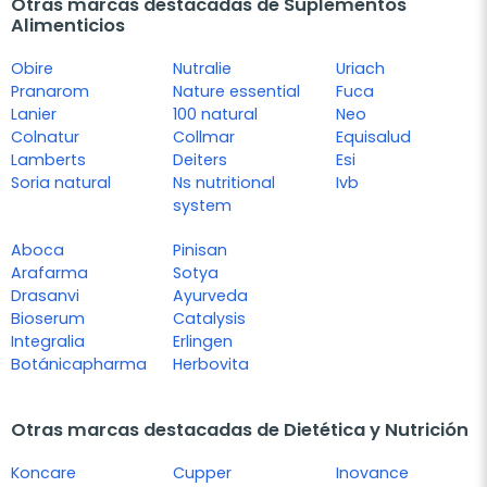
Otras marcas destacadas de Suplementos
Alimenticios
Obire
Nutralie
Uriach
Pranarom
Nature essential
Fuca
Lanier
100 natural
Neo
Colnatur
Collmar
Equisalud
Lamberts
Deiters
Esi
Soria natural
Ns nutritional
Ivb
system
Aboca
Pinisan
Arafarma
Sotya
Drasanvi
Ayurveda
Bioserum
Catalysis
Integralia
Erlingen
Botánicapharma
Herbovita
Otras marcas destacadas de Dietética y Nutrición
Koncare
Cupper
Inovance