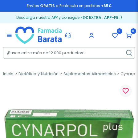
Envíos
GRATIS
a Península en pedidos
+65€
Descarga nuestra APP y consigue
-3€ EXTRA
:
APP-FB
;)
0
0
menu
Inicio
Dietética y Nutrición
Suplementos Alimenticios
Cynarpol
favorite_border