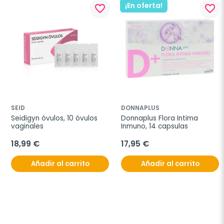
¡En oferta!
favorite_border
favorite_border
SEID
DONNAPLUS
Seidigyn óvulos, 10 óvulos 
Donnaplus Flora Intima 
vaginales
Inmuno, 14 capsulas
18,99 €
17,95 €
Añadir al carrito
Añadir al carrito