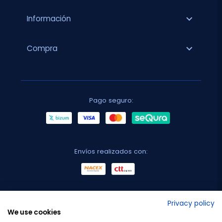
expand_more
Información
expand_more
Compra
Pago seguro:
Envíos realizados con:
No lo decimos nosotros...
Privacy policy
We use cookies
¡Tu opinión es importante!