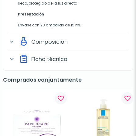
seco, protegido de la luz directa.
Presentación
Envase con 20 ampollas de 15 ml.
Composición
expand_more
Ficha técnica
expand_more
Comprados conjuntamente
favorite_border
favorite_border