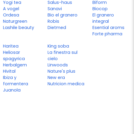
Yogi tea
Salus-haus
Biform
A vogel
Sanavi
Biocop
Ordesa
Bio el granero
El granero
Naturgreen
Robis
integral
Lashile beauty
Dietmed
Esential aroms
Forte pharma
Haritea
King soba
Heliosar
La finestra sul
spagyrica
cielo
Herbalgem
Linwoods
Hivital
Nature's plus
Ibiza y
New era
formentera
Nutricion medica
Juanola