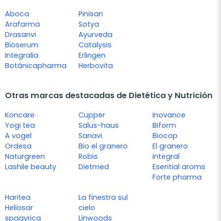
Aboca
Pinisan
Arafarma
Sotya
Drasanvi
Ayurveda
Bioserum
Catalysis
Integralia
Erlingen
Botánicapharma
Herbovita
Otras marcas destacadas de Dietética y Nutrición
Koncare
Cupper
Inovance
Yogi tea
Salus-haus
Biform
A vogel
Sanavi
Biocop
Ordesa
Bio el granero
El granero
Naturgreen
Robis
integral
Lashile beauty
Dietmed
Esential aroms
Forte pharma
Haritea
La finestra sul
Heliosar
cielo
spagyrica
Linwoods