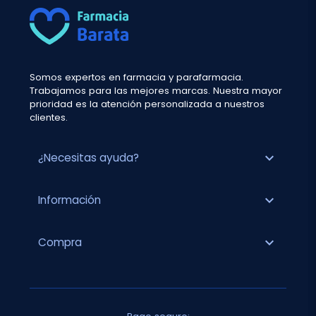
Somos expertos en farmacia y parafarmacia.
Trabajamos para las mejores marcas. Nuestra mayor
prioridad es la atención personalizada a nuestros
clientes.
expand_more
¿Necesitas ayuda?
expand_more
Información
expand_more
Compra