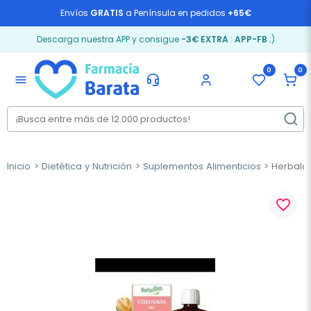
Envíos
GRATIS
a Península en pedidos
+65€
Descarga nuestra APP y consigue
-3€ EXTRA
:
APP-FB
;)
0
0
menu
Inicio
Dietética y Nutrición
Suplementos Alimenticios
Herbalge
favorite_border