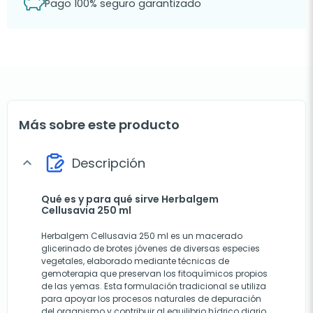
Pago 100% seguro garantizado
Más sobre este producto
Descripción
expand_more
Qué es y para qué sirve Herbalgem
Cellusavia 250 ml
Herbalgem Cellusavia 250 ml es un macerado
glicerinado de brotes jóvenes de diversas especies
vegetales, elaborado mediante técnicas de
gemoterapia que preservan los fitoquímicos propios
de las yemas. Esta formulación tradicional se utiliza
para apoyar los procesos naturales de depuración
del organismo y contribuir al equilibrio hídrico diario.