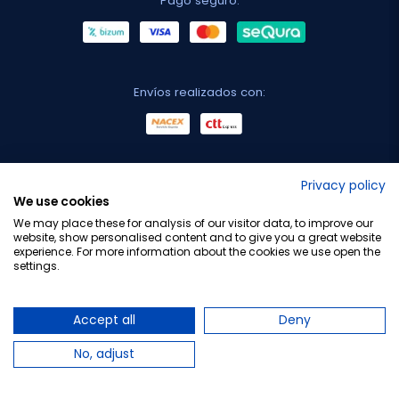
Pago seguro:
Envíos realizados con:
No lo decimos nosotros...
Privacy policy
We use cookies
¡Tu opinión es importante!
We may place these for analysis of our visitor data, to improve our
website, show personalised content and to give you a great website
experience. For more information about the cookies we use open the
settings.
Copyright © 2010-2026 Farmacia Barata S.L. Todos los
derechos reservados.
Accept all
Deny
No, adjust