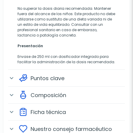
No superar la dosis diaria recomendada. Mantener
fuera del alcance de los niños. Este producto no debe
utilizarse como sustituto de una dieta variada ni de
un estilo de vida equilibrado. Consultar con un
profesional sanitario en caso de embarazo,
lactancia o patología concreta.
Presentación
Envase de 250 ml con dosificador integrado para
facilitar la administración de la dosis recomendada.
Puntos clave
expand_more
Composición
expand_more
Ficha técnica
expand_more
Nuestro consejo farmacéutico
expand_more