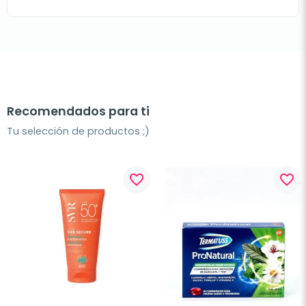
Recomendados para ti
Tu selección de productos ;)
favorite_border
favorite_border