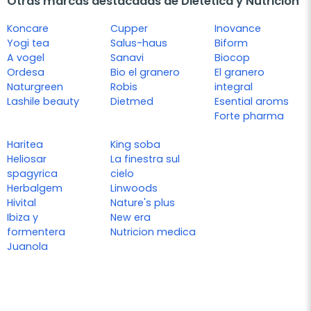
Otras marcas destacadas de Dietética y Nutrición
Koncare
Cupper
Inovance
Yogi tea
Salus-haus
Biform
A vogel
Sanavi
Biocop
Ordesa
Bio el granero
El granero
Naturgreen
Robis
integral
Lashile beauty
Dietmed
Esential aroms
Forte pharma
Haritea
King soba
Heliosar
La finestra sul
spagyrica
cielo
Herbalgem
Linwoods
Hivital
Nature's plus
Ibiza y
New era
formentera
Nutricion medica
Juanola