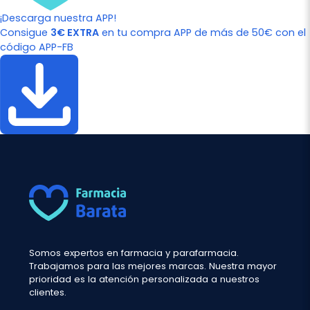
¡Descarga nuestra APP!
Consigue
3€ EXTRA
en tu compra APP de más de 50€ con el
código APP-FB
Somos expertos en farmacia y parafarmacia.
Trabajamos para las mejores marcas. Nuestra mayor
prioridad es la atención personalizada a nuestros
clientes.