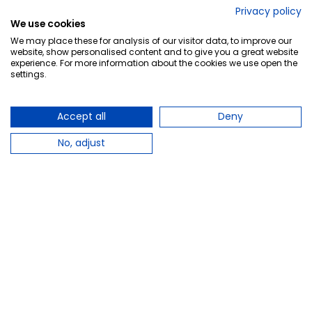
No lo decimos nosotros...
Privacy policy
We use cookies
¡Tu opinión es importante!
We may place these for analysis of our visitor data, to improve our
website, show personalised content and to give you a great website
experience. For more information about the cookies we use open the
settings.
Copyright © 2010-2026 Farmacia Barata S.L. Todos los
derechos reservados.
Accept all
Deny
No, adjust
Total:
50,66 €
−
+
Añadir al carrito