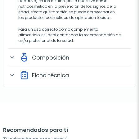
oxidativo) en las células, por lo que sirve como
nutricosmético en la prevención de los signos de la
edad, efecto que también se puede aprovechar en
los productos cosméticos de aplicación tópica.
Para un uso correcto como complemento
alimenticio, es ideal contar con la recomendación de
un/a profesional de la salud.
Composición
expand_more
Ficha técnica
expand_more
Recomendados para ti