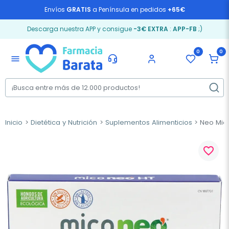
Envíos
GRATIS
a Península en pedidos
+65€
Descarga nuestra APP y consigue
-3€ EXTRA
:
APP-FB
;)
0
0
menu
Inicio
Dietética y Nutrición
Suplementos Alimenticios
Neo Mico
favorite_border