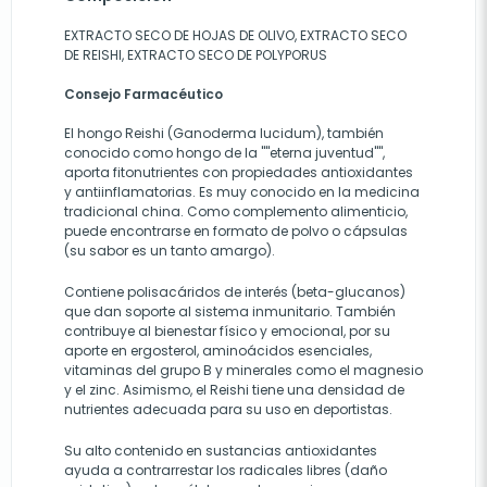
EXTRACTO SECO DE HOJAS DE OLIVO, EXTRACTO SECO
DE REISHI, EXTRACTO SECO DE POLYPORUS
Consejo Farmacéutico
El hongo Reishi (Ganoderma lucidum), también
conocido como hongo de la ""eterna juventud"",
aporta fitonutrientes con propiedades antioxidantes
y antiinflamatorias. Es muy conocido en la medicina
tradicional china. Como complemento alimenticio,
puede encontrarse en formato de polvo o cápsulas
(su sabor es un tanto amargo).
Contiene polisacáridos de interés (beta-glucanos)
que dan soporte al sistema inmunitario. También
contribuye al bienestar físico y emocional, por su
aporte en ergosterol, aminoácidos esenciales,
vitaminas del grupo B y minerales como el magnesio
y el zinc. Asimismo, el Reishi tiene una densidad de
nutrientes adecuada para su uso en deportistas.
Su alto contenido en sustancias antioxidantes
ayuda a contrarrestar los radicales libres (daño