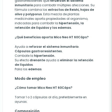
gastrorresistentes que
refuerzan el sistema
inmunitario
para combatir múltiples afecciones. Su
fórmula combina los
extractos de Reishi, hojas de
olivo y polyporus
. Esta mezcla de plantas
medicinales aporta propiedades al organismo,
indicadas para combatir la
hipertensión, la
retención de líquidos y los edemas.
¿Qué beneficios aporta Mico Neo HT 60Cáps?
Ayuda a
reforzar el sistema inmunitario
.
Cápsulas gastrorresistentes.
Combate la
hipertensión.
Su efecto
drenante
ayuda a
eliminar la retención
de líquidos
.
Palia los
edemas
.
Modo de empleo
¿Cómo tomar Mico Neo HT 60Cáps?
Tomar 1 o 2 cápsulas al día, preferiblemente en
ayunas.
Composición