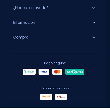
expand_more
¿Necesitas ayuda?
expand_more
Información
expand_more
Compra
Pago seguro:
Envíos realizados con: