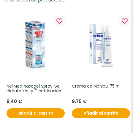
Tu selección de productos ;)
favorite_border
favorite_border
NeilMed Nasogel Spray Gel 
Crema de Mahiou, 75 ml
Hidratación y Cicatricación 
Nasal, 30 ml
8,40 €
9,75 €
Añadir al carrito
Añadir al carrito