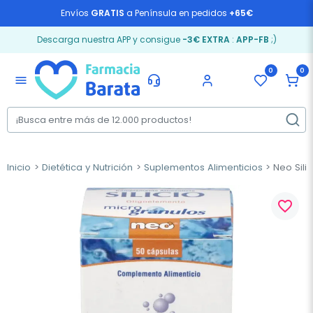
Envíos
GRATIS
a Península en pedidos
+65€
Descarga nuestra APP y consigue
-3€ EXTRA
:
APP-FB
;)
0
0
menu
Inicio
Dietética y Nutrición
Suplementos Alimenticios
Neo Silic
favorite_border