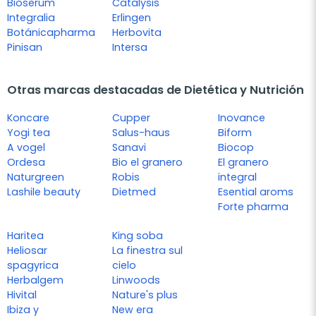
Bioserum
Catalysis
Integralia
Erlingen
Botánicapharma
Herbovita
Pinisan
Intersa
Otras marcas destacadas de Dietética y Nutrición
Koncare
Cupper
Inovance
Yogi tea
Salus-haus
Biform
A vogel
Sanavi
Biocop
Ordesa
Bio el granero
El granero
Naturgreen
Robis
integral
Lashile beauty
Dietmed
Esential aroms
Forte pharma
Haritea
King soba
Heliosar
La finestra sul
spagyrica
cielo
Herbalgem
Linwoods
Hivital
Nature's plus
Ibiza y
New era