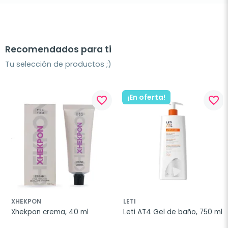
Recomendados para ti
Tu selección de productos ;)
¡En oferta!
favorite_border
favorite_border
XHEKPON
LETI
Xhekpon crema, 40 ml
Leti AT4 Gel de baño, 750 ml