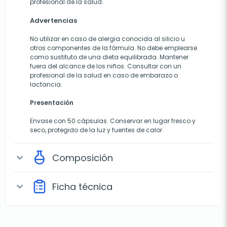
profesional de la salud.
Advertencias
No utilizar en caso de alergia conocida al silicio u
otros componentes de la fórmula. No debe emplearse
como sustituto de una dieta equilibrada. Mantener
fuera del alcance de los niños. Consultar con un
profesional de la salud en caso de embarazo o
lactancia.
Presentación
Envase con 50 cápsulas. Conservar en lugar fresco y
seco, protegido de la luz y fuentes de calor.
Composición
expand_more
Ficha técnica
expand_more