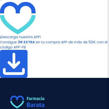
¡Descarga nuestra APP!
Consigue
3€ EXTRA
en tu compra APP de más de 50€ con el
código APP-FB