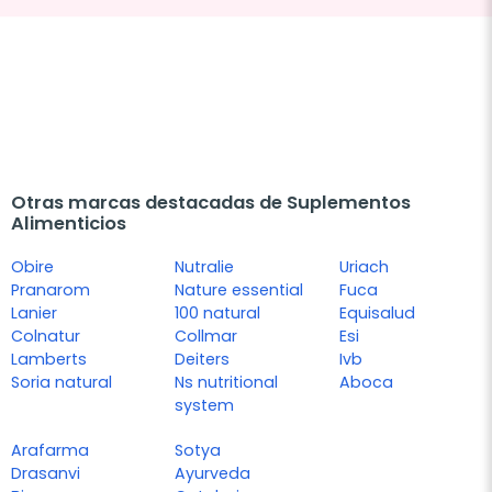
Otras marcas destacadas de Suplementos
Alimenticios
Obire
Nutralie
Uriach
Pranarom
Nature essential
Fuca
Lanier
100 natural
Equisalud
Colnatur
Collmar
Esi
Lamberts
Deiters
Ivb
Soria natural
Ns nutritional
Aboca
system
Arafarma
Sotya
Drasanvi
Ayurveda