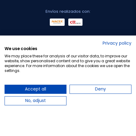
Envíos realizados con:
No lo decimos nosotros...
Privacy policy
We use cookies
¡Tu opinión es importante!
We may place these for analysis of our visitor data, to improve our
website, show personalised content and to give you a great website
experience. For more information about the cookies we use open the
settings.
Copyright © 2010-2026 Farmacia Barata S.L. Todos los
derechos reservados.
Accept all
Deny
No, adjust
Total:
18,82 €
−
+
Añadir al carrito