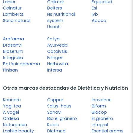
Lanier
Collmar
Equisalud
Colnatur
Deiters
Esi
Lamberts
Ns nutritional
Ivb
Soria natural
system
Aboca
Uriach
Arafarma
Sotya
Drasanvi
Ayurveda
Bioserum
Catalysis
Integralia
Erlingen
Botánicapharma
Herbovita
Pinisan
Intersa
Otras marcas destacadas de Dietética y Nutrición
Koncare
Cupper
Inovance
Yogi tea
Salus-haus
Biform
A vogel
Sanavi
Biocop
Ordesa
Bio el granero
El granero
Naturgreen
Robis
integral
Lashile beauty
Dietmed
Esential aroms