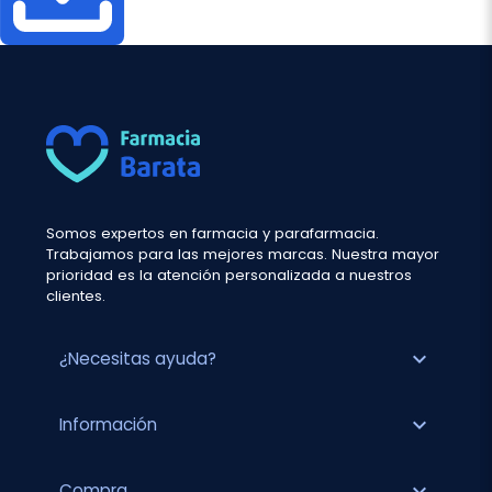
Somos expertos en farmacia y parafarmacia.
Trabajamos para las mejores marcas. Nuestra mayor
prioridad es la atención personalizada a nuestros
clientes.
expand_more
¿Necesitas ayuda?
expand_more
Información
expand_more
Compra