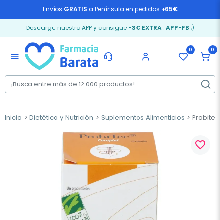
Envíos
GRATIS
a Península en pedidos
+65€
Descarga nuestra APP y consigue
-3€ EXTRA
:
APP-FB
;)
0
0
menu
Inicio
Dietética y Nutrición
Suplementos Alimenticios
Probitec
favorite_border