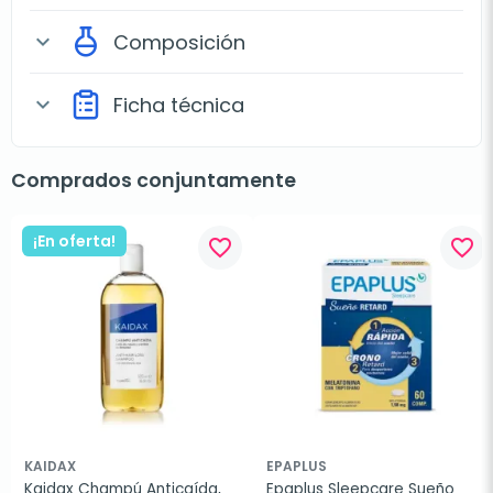
Composición
expand_more
Ficha técnica
expand_more
Comprados conjuntamente
¡En oferta!
favorite_border
favorite_border
KAIDAX
EPAPLUS
Kaidax Champú Anticaída, 
Epaplus Sleepcare Sueño 