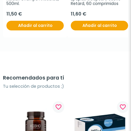
500ml.
Retard, 60 comprimidos
11,50 €
11,60 €
Añadir al carrito
Añadir al carrito
Recomendados para ti
Tu selección de productos ;)
favorite_border
favorite_border