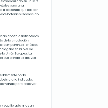
, estandarizado en un 10 %
getales para una
ido a personas que desean
ente botánico reconocido
90cap aporta asiaticósidos
o de la circulación
los componentes fenólicos
olágeno en la piel, de
 la Unión Europea. La
de sus principios activos.
riblemente por la
osis diaria indicada.
ro semanas para observar
 y equilibrada ni de un