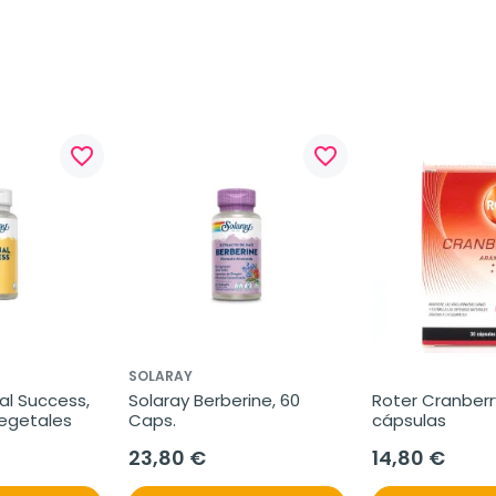
favorite_border
favorite_border
SOLARAY
l Success, 
Solaray Berberine, 60 
Roter Cranberry
vegetales
Caps.
cápsulas
23,80 €
14,80 €