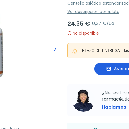
Centella asiática estandarizad
Ver descripción completa
24,35 €
0,27 €/ud
No disponible
keyboard_arrow_right
PLAZO DE ENTREGA: Hasta 
Siguiente
Avísam
¿Necesitas 
farmacéutic
Hablamos
a ampliarla