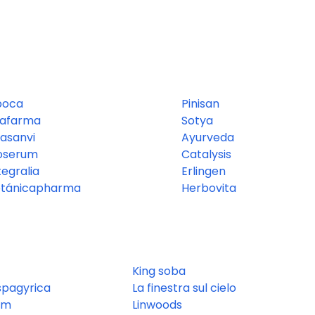
boca
Pinisan
rafarma
Sotya
asanvi
Ayurveda
oserum
Catalysis
tegralia
Erlingen
otánicapharma
Herbovita
King soba
spagyrica
La finestra sul cielo
em
Linwoods