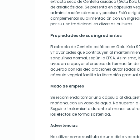
extracto seco de Centella asiática (Gotu Kola)
de asiaticósidos. Se presenta en cápsulas ve
administración cómoda y precisa. Está dirig
complementar su alimentación con un ingredi
por su uso tradicional en diversas culturas.
Propiedades de sus ingredientes
El extracto de Centella asiática en Gotu Kola 
y flavonoides que contribuyen al mantenimient
sanguínea normal, según la EFSA. Asimismo, 
ayudan a apoyar el proceso de formación de c
acuerdo con las declaraciones autorizadas de
cápsula vegetal facilita la liberación gradual 
Modo de empleo
Se recomienda tomar una cápsula al día, prefe
mañana, con un vaso de agua. No superar la d
Seguir el tratamiento durante al menos cuat
los efectos de forma sostenida.
Advertencias
No utilizar como sustituto de una dieta variada