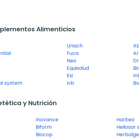
plementos Alimenticios
Uriach
A
ntial
Fuca
A
Neo
Dr
Equisalud
Bi
Esi
In
nal system
Ivb
B
ética y Nutrición
Inovance
Haritea
Biform
Heliosar 
Biocop
Herbalg