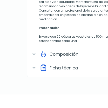
estilo de vida saludable. Mantener fuera del a
recomendado en casos de hipersensibilidad a 
Consultar con un profesional de la salud antes
embarazada, en periodo de lactancia o en c
medicación.
Presentación
Envase con 90 cápsulas vegetales de 500 mg 
estandarizado cada una.
Composición
expand_more
Ficha técnica
expand_more